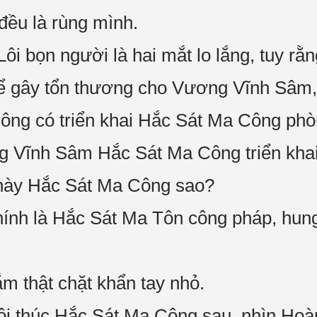
đều là rùng mình.
ôi bọn người là hai mắt lo lắng, tuy r
hể gây tổn thương cho Vương Vĩnh Sâm,
ng có triển khai Hắc Sát Ma Công phò
ng Vĩnh Sâm Hắc Sát Ma Công triển kha
 này Hắc Sát Ma Công sao?
ính là Hắc Sát Ma Tôn công pháp, hu
ắm thật chặt khẩn tay nhỏ.
i thúc Hắc Sát Ma Công sau, nhìn Hoàn