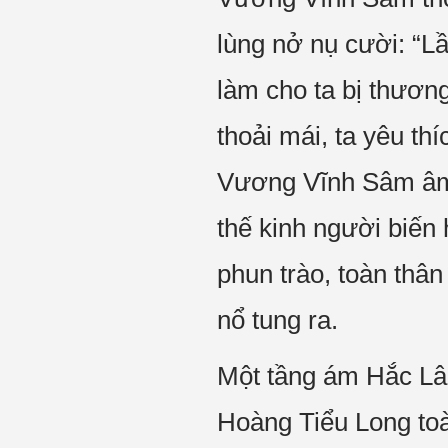
lùng nở nụ cười: “L
làm cho ta bị thương
thoải mái, ta yêu thí
Vương Vĩnh Sâm âm t
thế kinh người biến
phun trào, toàn thâ
nổ tung ra.
Một tầng ám Hắc Lân
Hoàng Tiểu Long toà