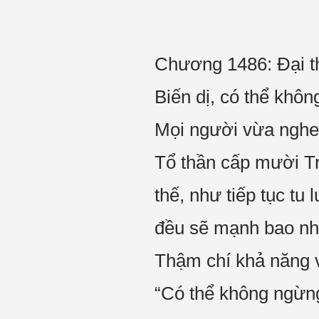
Chương 1486: Đại th
Biến dị, có thể khô
Mọi người vừa nghe,
Tổ thần cấp mười T
thế, như tiếp tục t
đều sẽ mạnh bao nh
Thậm chí khả năng 
“Có thể không ngừn