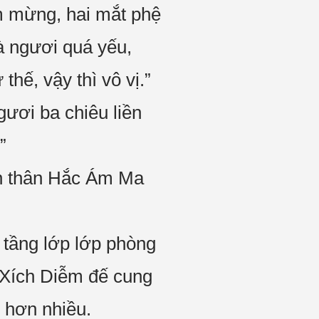
m mừng, hai mắt phệ
à ngươi quá yếu,
hế, vậy thì vô vị.”
gươi ba chiêu liền
”
àn thân Hắc Ám Ma
tầng lớp lớp phòng
ó Xích Diễm đế cung
 hơn nhiều.