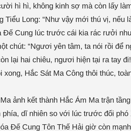
ời hì hì, không kinh sợ mà còn lấy là
 Tiểu Long: “Như vậy mới thú vị, nếu l
ế Cung lúc trước cái kia rác rưởi như t
t chút: “Ngươi yên tâm, ta nói rồi để n
n lại hai chiêu, ngươi hiện tại ra tay đi!
 xong, Hắc Sát Ma Công thôi thúc, to
a ảnh kết thành Hắc Ám Ma trận tầng 
n phía, dĩ nhiên so với lúc trước đối ph
óa Đế Cung Tôn Thế Hải giờ còn mạnh