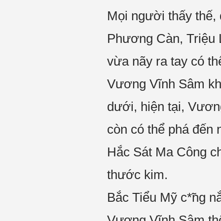
Mọi người thấy thế, 
Phương Càn, Triệu L
vừa nãy ra tay có t
Vương Vĩnh Sâm khô
dưới, hiện tại, Vươ
còn có thể phá đến
Hắc Sát Ma Công ch
thước kim.
Bắc Tiểu Mỹ c*̃ng n
Vương Vĩnh Sâm thô