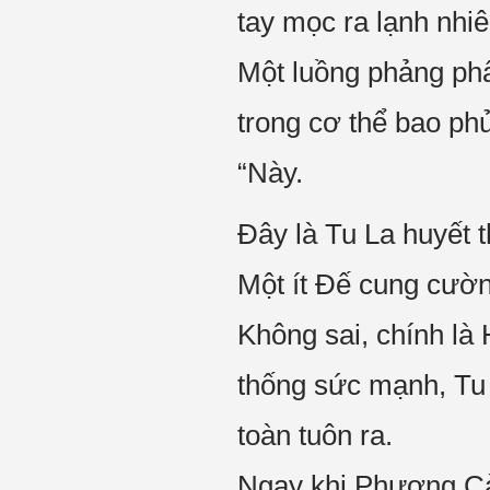
tay mọc ra lạnh nhiê
Một luồng phảng phấ
trong cơ thể bao phủ
“Này.
Đây là Tu La huyết t
Một ít Đế cung cườn
Không sai, chính là 
thống sức mạnh, Tu
toàn tuôn ra.
Ngay khi Phương C