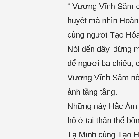
“ Vương Vĩnh Sâm cư
huyết mà nhìn Hoàng
cùng ngươi Tạo Hóa Đ
Nói đến đây, dừng mộ
để ngươi ba chiêu, cò
Vương Vĩnh Sâm nói
ảnh tầng tầng.
Những này Hắc Ám M
hộ ở tại thân thể bố
Tạ Minh cùng Tạo H