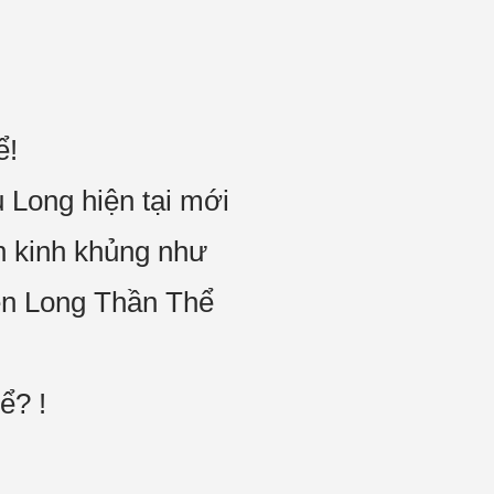
ể!
 Long hiện tại mới
n kinh khủng như
yên Long Thần Thể
ể? !