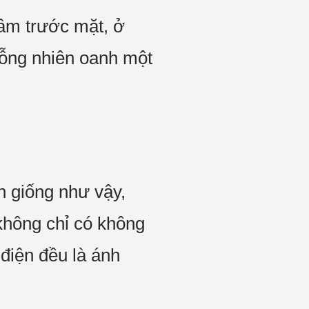
âm trước mặt, ở
ng nhiên oanh một
n giống như vậy,
không chỉ có không
 điện đều là ánh