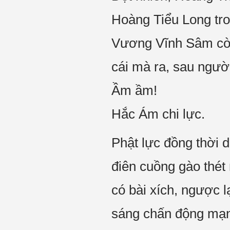
Hoàng Tiểu Long tro
Vương Vĩnh Sâm còn
cái mà ra, sau người
Ầm ầm!
Hắc Ám chi lực.
Phật lực đồng thời d
điên cuồng gào thét
có bài xích, ngược l
sáng chấn động mạ