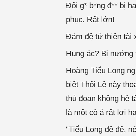
Đôi g* b*ng đ** bị h
phục. Rất lớn!
Đám đệ tử thiên tà
Hung ác? Bị nướng 
Hoàng Tiểu Long ng
biết Thôi Lệ này th
thủ đoạn không hề t
là một cô ả rất lợi hạ
"Tiểu Long đệ đệ, n