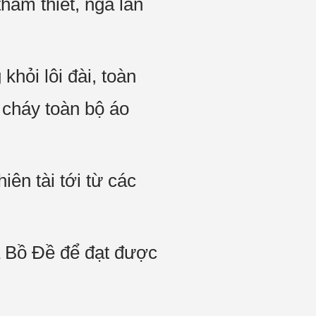
hảm thiết, ngã lăn
hỏi lôi đài, toàn
 cháy toàn bộ áo
iên tài tới từ các
ạ Bồ Đề để đạt được