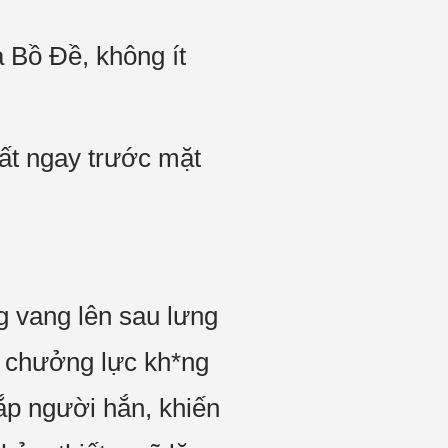
 Bồ Đề, không ít
ất ngay trước mặt
g vang lên sau lưng
t chưởng lực kh*ng
hắp người hắn, khiến