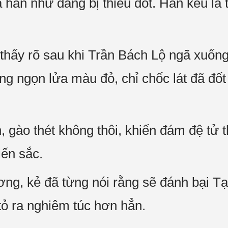
 hắn như đang bị thiêu đốt. Hắn kêu la t
hấy rõ sau khi Trần Bách Lộ ngã xuống k
ng ngọn lửa màu đỏ, chỉ chốc lát đã đốt
, gào thét không thôi, khiến đám đệ tử th
iến sắc.
g, kẻ đã từng nói rằng sẽ đánh bại T
g tỏ ra nghiêm túc hơn hẳn.