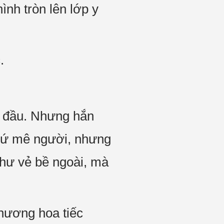
ình tròn lên lớp y
c.
c đầu. Nhưng hắn
n sứ mê người, nhưng
như vẻ bề ngoài, mà
thương hoa tiếc