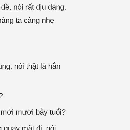
đề, nói rất dịu dàng,
 nàng ta càng nhẹ
ng, nói thật là hắn
n?
i mới mười bảy tuổi?
g quay mặt đi, nói