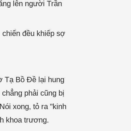
băng lên người Trần
m chiến đều khiếp sợ
ờ Tạ Bồ Đề lại hung
ì chẳng phải cũng bị
i xong, tỏ ra "kinh
ch khoa trương.