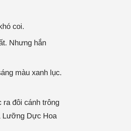
khó coi.
ất. Nhưng hắn
 sáng màu xanh lục.
 ra đôi cánh trông
n là Lưỡng Dực Hoa