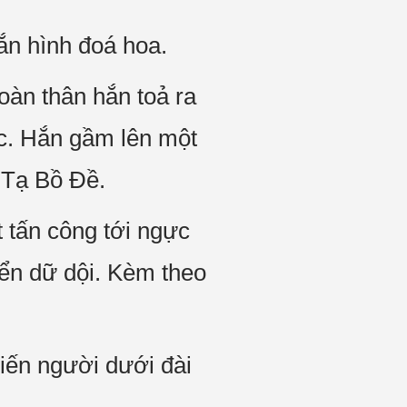
ắn hình đoá hoa.
Toàn thân hắn toả ra
ục. Hắn gầm lên một
i Tạ Bồ Đề.
 tấn công tới ngực
ển dữ dội. Kèm theo
iến người dưới đài