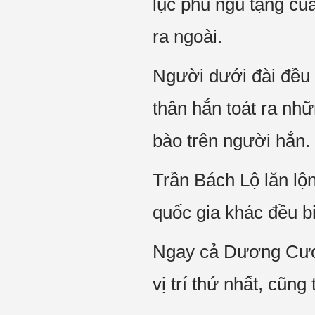
lục phủ ngũ tạng của
ra ngoài.
Người dưới đài đều t
thân hắn toát ra nhữ
bào trên người hắn.
Trần Bách Lộ lăn lộn
quốc gia khác đều b
Ngay cả Dương Cươn
vị trí thứ nhất, cũn