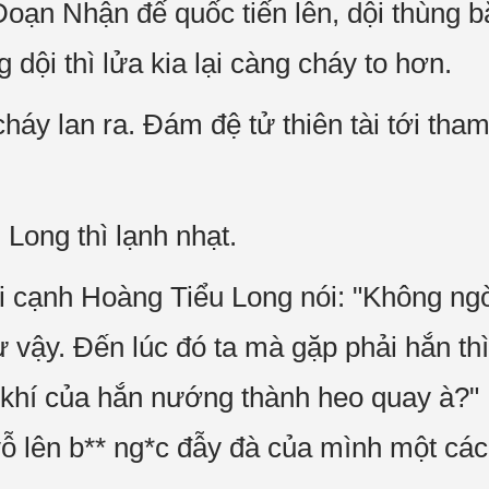
Đoạn Nhận đế quốc tiến lên, dội thùng 
dội thì lửa kia lại càng cháy to hơn.
háy lan ra. Đám đệ tử thiên tài tới tha
Long thì lạnh nhạt.
i cạnh Hoàng Tiểu Long nói: "Không ng
ư vậy. Đến lúc đó ta mà gặp phải hắn th
í của hắn nướng thành heo quay à?" Nó
 vỗ lên b** ng*c đẫy đà của mình một cá