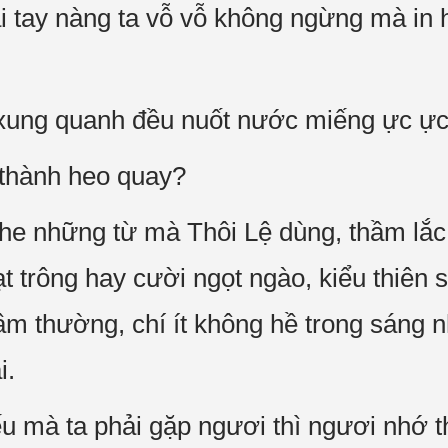
ai tay nàng ta vỗ vỗ không ngừng mà in h
i xung quanh đều nuốt nước miếng ực ự
thành heo quay?
he những từ mà Thôi Lệ dùng, thầm lắ
oạt trông hay cười ngọt ngào, kiểu thiê
ầm thường, chí ít không hề trong sáng 
i.
ếu mà ta phải gặp ngươi thì ngươi nhớ 