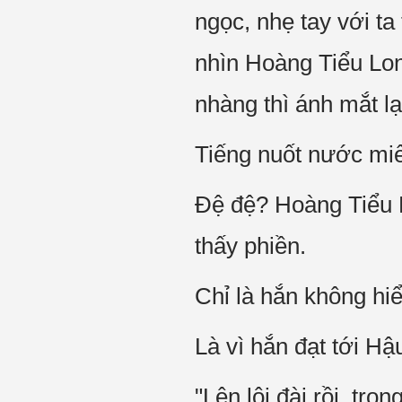
ngọc, nhẹ tay với ta
nhìn Hoàng Tiểu Long
nhàng thì ánh mắt l
Tiếng nuốt nước miế
Đệ đệ? Hoàng Tiểu Lo
thấy phiền.
Chỉ là hắn không hiể
Là vì hắn đạt tới H
"Lên lôi đài rồi, tro