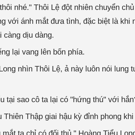
 thôi nhé." Thôi Lệ đột nhiên chuyển chủ 
 với ánh mắt đưa tình, đặc biệt là khi
ại càng dịu dàng.
ng lại vang lên bốn phía.
ng nhìn Thôi Lệ, ả này luôn nói lung tu
u tại sao cô ta lại có "hứng thú" với hắ
ậu Thiên Thập giai hậu kỳ đỉnh phong kh
ng mắt ta chỉ có đối thủ." Hoàng Tiểu Lon