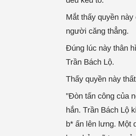
đều kêu to.
Mắt thấy quyền này 
người căng thẳng.
Đúng lúc này thân h
Trần Bách Lộ.
Thấy quyền này thất
"Đòn tấn công của n
hắn. Trần Bách Lộ k
b* ấn lên lưng. Một 