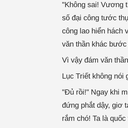
"Không sai! Vương t
số đại công tước th
công lao hiển hách
văn thần khác bước l
Vì vậy đám văn thầ
Lục Triết không nói
"Đủ rồi!" Ngay khi m
đứng phắt dậy, giơ 
rắm chó! Ta là quốc