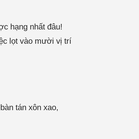
ợc hạng nhất đâu!
c lọt vào mười vị trí
bàn tán xôn xao,