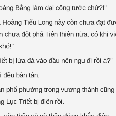
Hoàng Bằng làm đại công tước chứ?!"
a Hoàng Tiểu Long này còn chưa đạt đư
chưa đột phá Tiên thiên nữa, có khi việ
khó!"
t bị lừa đá vào đầu nên ngu đi rồi à?"
i đều bàn tán.
ân phố phường trong vương thành cũng 
Lục Triết bị điên rồi.