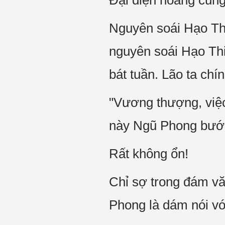
Đại điện hoàng cung
Nguyên soái Hạo Th
nguyên soái Hạo Thi
bát tuần. Lão ta ch
"Vương thượng, việc
này Ngũ Phong bước 
Rất không ổn!
Chỉ sợ trong đám vă
Phong là dám nói vớ