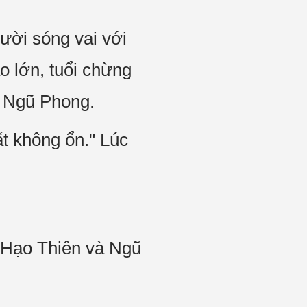
ời sóng vai với
o lớn, tuổi chừng
ng Ngũ Phong.
t không ổn." Lúc
i Hạo Thiên và Ngũ