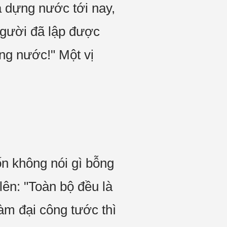
 dựng nước tới nay,
người đã lập được
ng nước!" Một vị
ốn không nói gì bỗng
ên: "Toàn bộ đều là
àm đại công tước thì