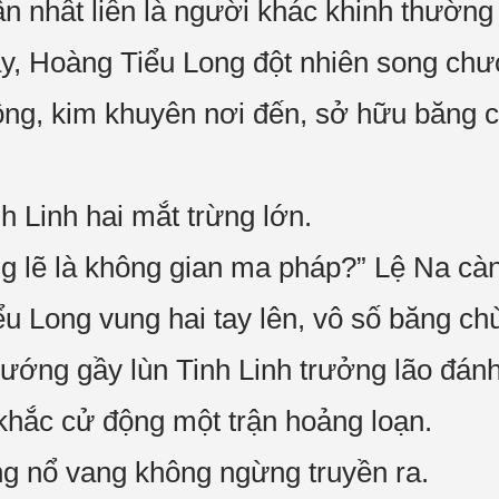
ận nhất liền là người khác khinh thường
ày, Hoàng Tiểu Long đột nhiên song ch
ộng, kim khuyên nơi đến, sở hữu băng ch
h Linh hai mắt trừng lớn.
g lẽ là không gian ma pháp?” Lệ Na càng
ểu Long vung hai tay lên, vô số băng ch
ướng gầy lùn Tinh Linh trưởng lão đánh 
 khắc cử động một trận hoảng loạn.
g nổ vang không ngừng truyền ra.