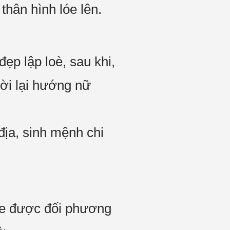
thân hình lóe lên.
ẹp lập loè, sau khi,
ười lại hướng nữ
địa, sinh mệnh chi
he được đối phương