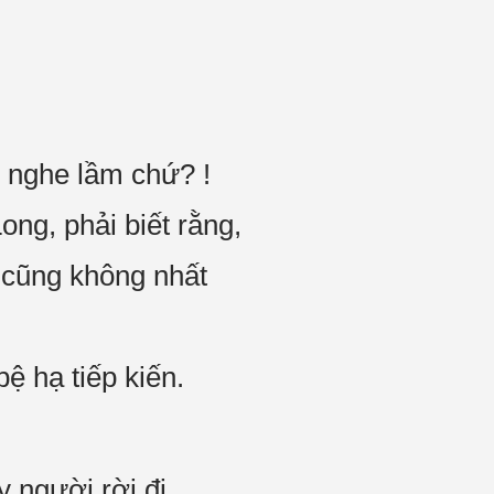
 nghe lầm chứ? !
ng, phải biết rằng,
ả cũng không nhất
ệ hạ tiếp kiến.
 người rời đi.