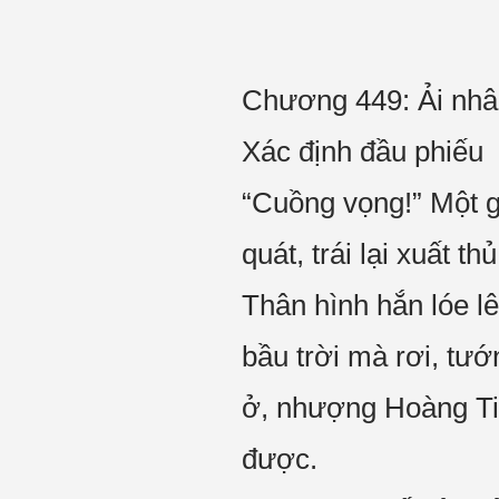
Chương 449: Ải nhâ
Xác định đầu phiếu
“Cuồng vọng!” Một g
quát, trái lại xuất th
Thân hình hắn lóe lê
bầu trời mà rơi, tư
ở, nhượng Hoàng Ti
được.