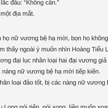
 lắc đầu: “Không cần.”
 một địa mắt.
n họ nữ vương bệ hạ mời, bọn họ không
m thấy ngoài ý muốn nhìn Hoàng Tiểu Lo
ơng đại lục nhân loại hai đại vương gi
ác nàng nữ vương bệ hạ mời tiếp kiến.
ân loại đảo tốt, bị các nàng nữ vương b
 Long nói tiếp, nói xong, liền muốn xoay