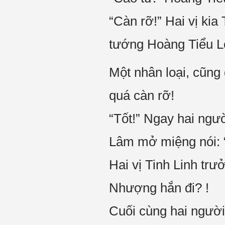
“Càn rỡ!” Hai vị kia 
tướng Hoàng Tiểu Lo
Một nhân loại, cũng
quá càn rỡ!
“Tốt!” Ngay hai ngườ
Lâm mở miệng nói: “
Hai vị Tinh Linh trư
Nhượng hắn đi? !
Cuối cùng hai người