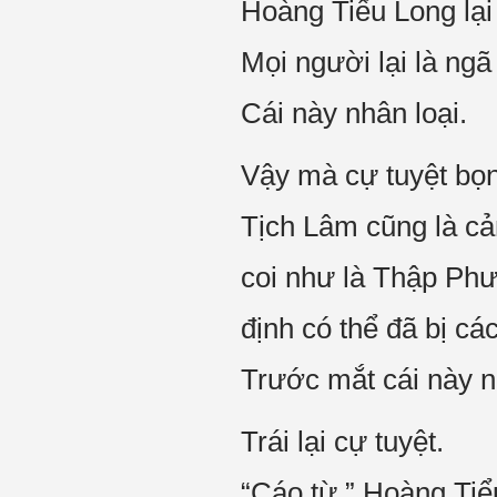
Hoàng Tiểu Long lại
Mọi người lại là ngã
Cái này nhân loại.
Vậy mà cự tuyệt bọ
Tịch Lâm cũng là cả
coi như là Thập Phư
định có thể đã bị c
Trước mắt cái này nh
Trái lại cự tuyệt.
“Cáo từ.” Hoàng Tiểu