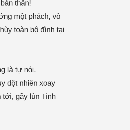
 bản thân!
ưởng một phách, vô
ùy toàn bộ đình tại
 là tự nói.
ùy đột nhiên xoay
tới, gầy lùn Tinh