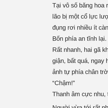
Tại vô số băng hoa r
lão bị một cổ lực lư
đụng rơi nhiều ít cà
Bốn phía an tĩnh lại.
Rất nhanh, hai gã k
giận, bất quá, ngay 
ảnh tự phía chân trời
“Chậm!”
Thanh âm cực nhu, t
Người vừa tới rất nh