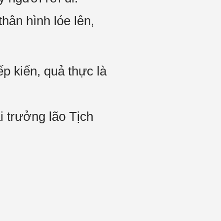
thân hình lóe lên,
p kiến, quả thực là
i trưởng lão Tịch