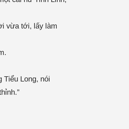
i vừa tới, lấy làm
m.
 Tiểu Long, nói
hỉnh.”