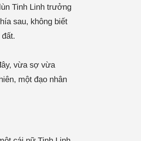
 lùn Tinh Linh trưởng
phía sau, không biết
 đất.
đây, vừa sợ vừa
nhiên, một đạo nhân
một cái nữ Tinh Linh,