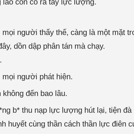
lão còn có ra tay lực lượng.
ọi người thấy thế, càng là một mặt tr
i đây, dồn dập phân tán mà chạy.
.
mọi người phát hiện.
 không đến bao lâu.
*ng b* thu nạp lực lượng hút lại, tiện đà
inh huyết cùng thần cách thần lực điên c