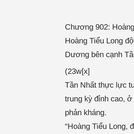
Chương 902: Hoàng T
Hoàng Tiểu Long độ
Dương bên cạnh Tần 
(23w[x]
Tần Nhất thực lực t
trung kỳ đỉnh cao, 
phản kháng.
“Hoàng Tiểu Long, đừ