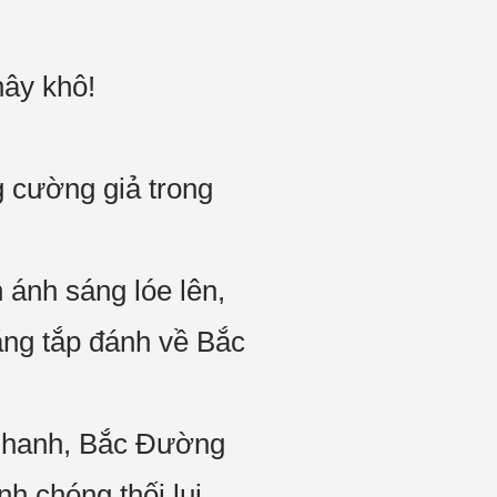
hây khô!
 cường giả trong
 ánh sáng lóe lên,
ẳng tắp đánh về Bắc
 nhanh, Bắc Đường
h chóng thối lui,