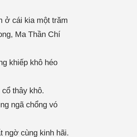
m ở cái kia một trăm
 xong, Ma Thần Chí
ng khiếp khô héo
 cổ thây khô.
ung ngã chổng vó
t ngờ cùng kinh hãi.