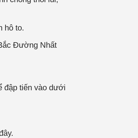
 hô to.
i Bắc Đường Nhất
ể đập tiến vào dưới
đây.