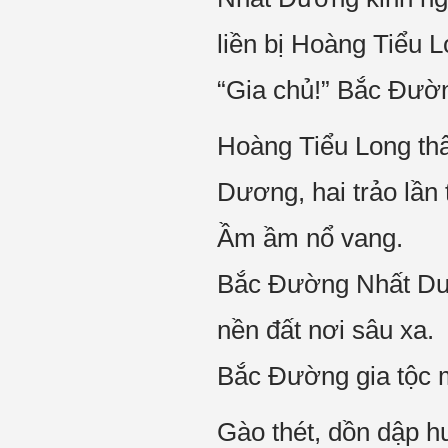
liền bị Hoàng Tiểu 
“Gia chủ!” Bắc Đườn
Hoàng Tiểu Long thâ
Dương, hai trảo lần 
Ầm ầm nổ vang.
Bắc Đường Nhất Dươn
nền đất nơi sâu xa.
Bắc Đường gia tộc m
Gào thét, dồn dập h