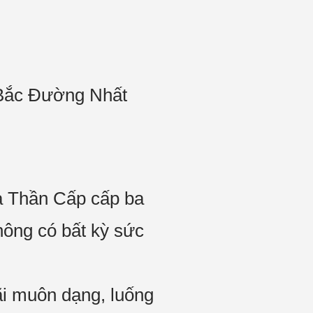
 Bắc Đường Nhất
là Thần Cấp cấp ba
hông có bất kỳ sức
ãi muôn dạng, luống