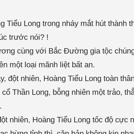
ng Tiểu Long trong nháy mắt hút thành t
úc trước nói? !
ng cùng với Bắc Đường gia tộc chúng
ên một loại mãnh liệt bất an.
y, đột nhiên, Hoàng Tiểu Long toàn thân
i cổ Thần Long, bỗng nhiên một trảo, th
.
đột nhiên, Hoàng Tiểu Long tốc độ cực
c bừng tỉnh thì, căn bản không kịp nhan