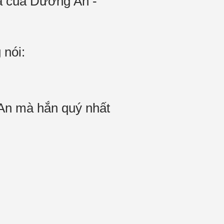
ia của Dương An -
 nói:
An mà hắn quý nhất