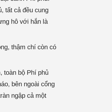
, tất cả đều cung
ưng hô với hắn là
ong, thậm chí còn có
, toàn bộ Phí phủ
háo, bên ngoài cổng
tràn ngập cả một