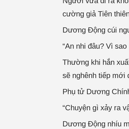
Người vừa đi ra khỏ
cường giả Tiên thiên 
Dương Động cúi ngư
“An nhi đâu? Vì sao 
Thường khi hắn xuấ
sẽ nghênh tiếp mới 
Phụ tử Dương Chính
“Chuyện gì xảy ra v
Dương Động nhíu m