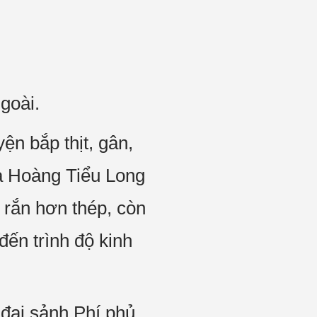
goài.
ện bắp thịt, gân,
ủa Hoàng Tiểu Long
 rắn hơn thép, còn
đến trình độ kinh
 đại sảnh Phí phủ.