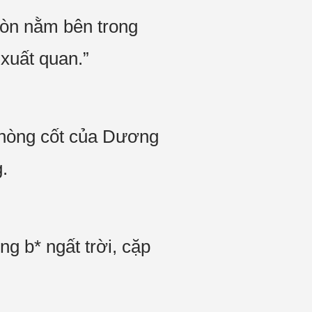
còn nằm bên trong
n xuất quan.”
ử nòng cốt của Dương
.
 b* ngất trời, cặp