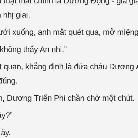
i mật thất chính là Dương Động - gia g
nhị giai.
ời xuống, ánh mắt quét qua, mở miệng
không thấy An nhi.”
t quan, khẳng định là đứa cháu Dương 
đúng.
, Dương Triển Phi chần chờ một chút.
ậy?”
ày.