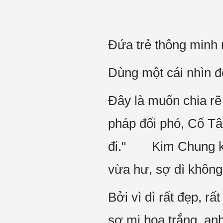
Đứa trẻ thông minh n
Dùng một cái nhìn để
Đây là muốn chia r
pháp đối phó, Cố Tâ
đi." Kim Chung khô
vừa hư, sợ dì không 
Bởi vì dì rất đẹp, 
sơ mi hoa trắng, an