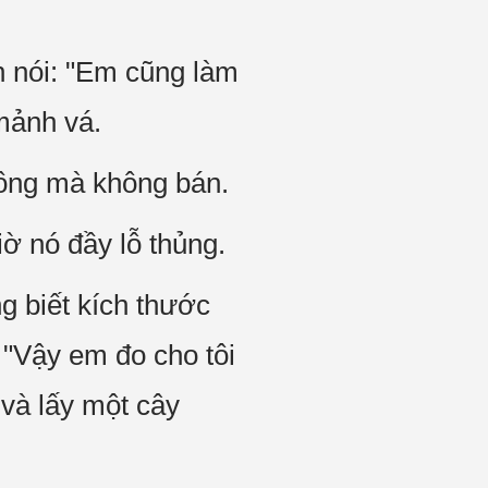
h nói: "Em cũng làm
mảnh vá.
công mà không bán.
ờ nó đầy lỗ thủng.
g biết kích thước
"Vậy em đo cho tôi
và lấy một cây