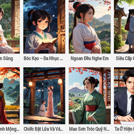
ân Sủng
Bóc Kẹo – Đa Nhục Bồ Đào Hảo Hảo Hát
Ngoan Đều Nghe Em
Siêu Cấp
Hào Môn Kinh Mộng III: Đừng Để Lỡ Nhau
Chiếc Bật Lửa Và Váy Công Chúa
Mao Sơn Tróc Quỷ Nhân