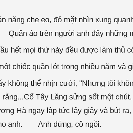
n năng che eo, đỏ mặt nhìn xung quan
." Quần áo trên người anh đầy những 
 hầu hết mọi thứ này đều được làm thủ 
ột chiếc quần lót trong nhiều năm và gi
 không thể nhịn cười, "Nhưng tôi khôn
ằng...Cố Tây Lăng sửng sốt một chút, 
 Hà ngay lập tức lấy giấy và bút ra, 
ho anh. Anh đứng, cô ngồi.