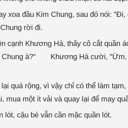
ay xoa đầu Kim Chung, sau đó nói: "Đi,
hung rời đi.
ên cạnh Khương Hà, thấy cô cắt quần á
im Chung à?" Khương Hà cười, "Ừm, 
lại quá rộng, vì vậy chỉ có thể làm tạm,
ải, mua một ít vải và quay lại để may qu
 lót, cậu bé vẫn cần mặc quần lót.