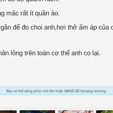
 mặc rất ít quần áo.
ần để đo choi anh,hơi thở ấm áp của c
ân lông trên toàn cơ thể anh co lại.
Bạn có thể dùng phím mũi tên hoặc WASD để lùi/sang chương.