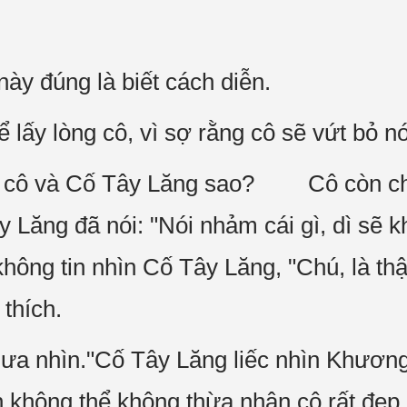
ày đúng là biết cách diễn.
 lấy lòng cô, vì sợ rằng cô sẽ vứt bỏ nó
ẽ cô và Cố Tây Lăng sao? Cô còn chư
y Lăng đã nói: "Nói nhảm cái gì, dì sẽ 
ng tin nhìn Cố Tây Lăng, "Chú, là thậ
thích.
rất ưa nhìn."Cố Tây Lăng liếc nhìn Khươ
h không thể không thừa nhận cô rất đẹp.