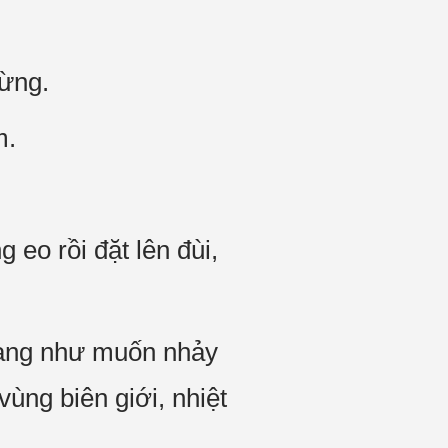
bừng.
m.
eo rồi đặt lên đùi,
đang như muốn nhảy
ùng biên giới, nhiệt