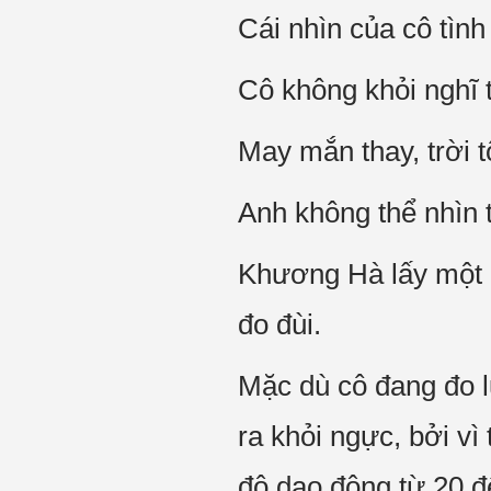
Cái nhìn của cô tình
Cô không khỏi nghĩ 
May mắn thay, trời 
Anh không thể nhìn 
Khương Hà lấy một c
đo đùi.
Mặc dù cô đang đo l
ra khỏi ngực, bởi v
độ dao động từ 20 