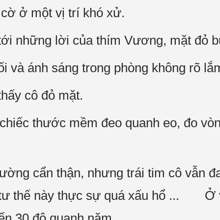
 cờ ở một vị trí khó xử.
tới những lời của thím Vương, mặt đỏ 
tối và ánh sáng trong phòng không rõ lắ
thấy cô đỏ mặt.
hiếc thước mềm đeo quanh eo, đo vòng 
ường cẩn thận, nhưng trái tim cô vẫn 
ì tư thế này thực sự quá xấu hổ ... Ở v
đến 30 độ quanh năm.