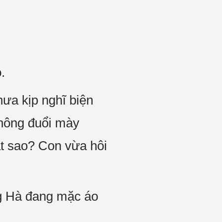
.
a kịp nghĩ biện
không đuổi mày
t sao? Con vừa hôi
ng Hà đang mặc áo