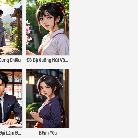
 Cưng Chiều
Đồ Đệ Xuống Núi Vô Địch Thiên Hạ
×
Ta Ở Hiện Đại Làm Đại Boss
Bệnh Yêu