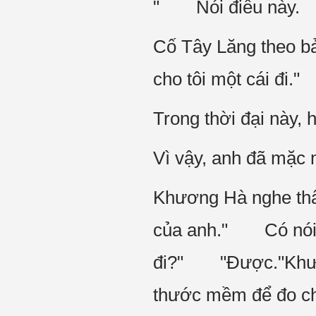
" Nói điều này.
Cố Tây Lăng theo bả
cho tôi một cái đi
Trong thời đại này,
Vì vậy, anh đã mặc m
Khương Hà nghe thấy
của anh." Có nói r
đi?" "Được."Khương
thước mềm để đo c