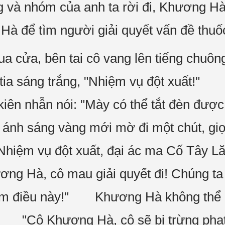
 và nhóm của anh ta rời đi, Khương Hà
Hà để tìm người giải quyết vấn đề thuốc
a cửa, bên tai cô vang lên tiếng chuôn
 tia sáng trắng, "Nhiệm vụ đột xuất!" 
iên nhẫn nói: "Mày có thể tắt đèn được
nh sáng vàng mới mờ đi một chút, gi
"Nhiệm vụ đột xuất, đại ác ma Cố Tây 
ng Hà, cô mau giải quyết đi! Chúng ta 
làm điều này!" Khương Hà không thể n
o?" "Cô Khương Hà, cô sẽ bị trừng phạt,