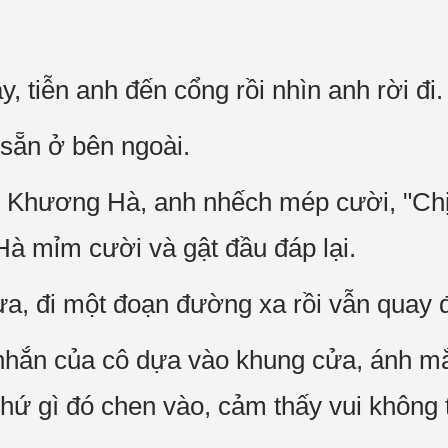
 tiễn anh đến cổng rồi nhìn anh rời đi.
sẵn ở bên ngoài.
y Khương Hà, anh nhếch mép cười, "Chị
mỉm cười và gật đầu đáp lại.
a, đi một đoạn đường xa rồi vẫn quay đ
nhắn của cô dựa vào khung cửa, ánh mắ
thứ gì đó chen vào, cảm thấy vui không t