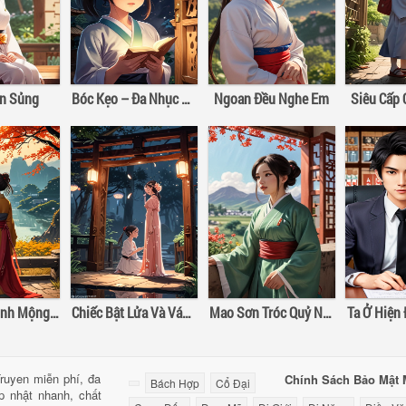
ân Sủng
Bóc Kẹo – Đa Nhục Bồ Đào Hảo Hảo Hát
Ngoan Đều Nghe Em
Siêu Cấp
Hào Môn Kinh Mộng III: Đừng Để Lỡ Nhau
Chiếc Bật Lửa Và Váy Công Chúa
Mao Sơn Tróc Quỷ Nhân
ruyen miễn phí, đa
Chính Sách Bảo Mật
Bách Hợp
Cổ Đại
ập nhật nhanh, chất