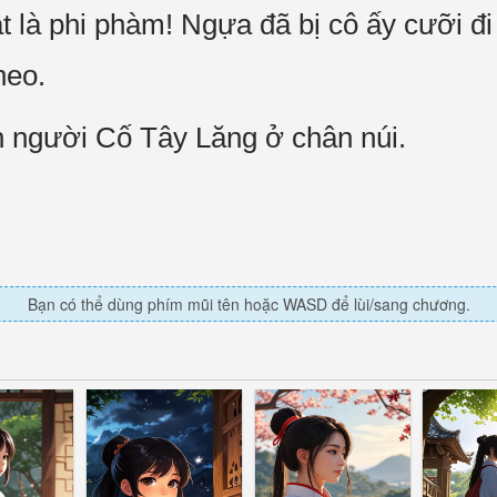
ật là phi phàm! Ngựa đã bị cô ấy cưỡi
heo.
n người Cố Tây Lăng ở chân núi.
Bạn có thể dùng phím mũi tên hoặc WASD để lùi/sang chương.