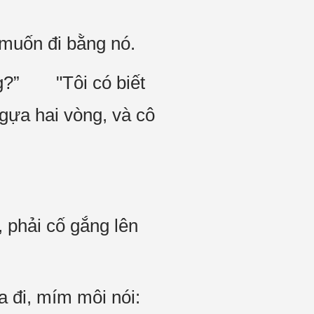
muốn đi bằng nó.
g?” "Tôi có biết
ựa hai vòng, và cô
 phải cố gắng lên
 đi, mím môi nói: