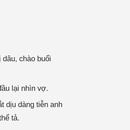
 dâu, chào buổi
ầu lại nhìn vợ.
t dịu dàng tiễn anh
hể tả.