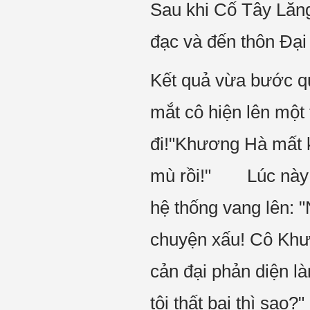
Sau khi Cố Tây Lăng
đạc và đến thôn Đại 
Kết quả vừa bước qu
mắt cô hiện lên một
đi!"Khương Hà mất k
mù rồi!" Lúc này á
hệ thống vang lên: 
chuyện xấu! Cô Khươ
cản đại phản diện 
tôi thất bại thì sa