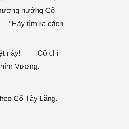
phương hướng Cố
?" "Hãy tìm ra cách
 tiệt này! Cô chỉ
m thím Vương.
theo Cố Tây Lăng.