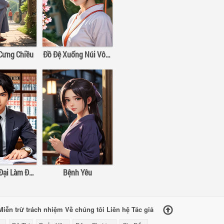
 Cưng Chiều
Đồ Đệ Xuống Núi Vô Địch Thiên Hạ
×
Ta Ở Hiện Đại Làm Đại Boss
Bệnh Yêu
×
Miễn trừ trách nhiệm
Về chúng tôi
Liên hệ
Tác giả