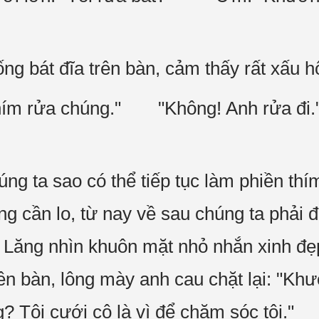
ng bát đĩa trên bàn, cảm thấy rất xấu h
thím rửa chúng." "Không! Anh rửa đi
úng ta sao có thể tiếp tục làm phiền th
ng cần lo, từ nay về sau chúng ta phải 
ng nhìn khuôn mặt nhỏ nhắn xinh đẹp 
ên bàn, lông mày anh cau chặt lại: "Kh
ng? Tôi cưới cô là vì để chăm sóc tôi