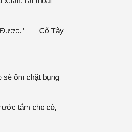
xuân, rất thoải
g, "Được." Cố Tây
o sẽ ôm chặt bụng
nước tắm cho cô,