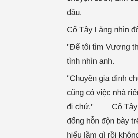
đầu.
Cố Tây Lăng nhìn đố
"Để tôi tìm Vương 
tình nhìn anh.
"Chuyện gia đình ch
cũng có việc nhà riê
đi chứ." Cố Tây Lă
đống hỗn độn bày tr
hiểu lầm gì rồi khô