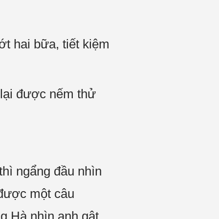
t hai bữa, tiết kiệm
 lại được nếm thử
thì ngẩng đầu nhìn
được một câu
g Hà nhìn anh gật