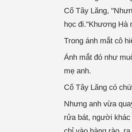
Cố Tây Lăng, "Nhưn
học đi."Khương Hà n
Trong ánh mắt cô hiệ
Ánh mắt đó như muốn
mẹ anh.
Cố Tây Lăng có chút
Nhưng anh vừa quay đ
rửa bát, người khá
chỉ vào hàng rào, ra