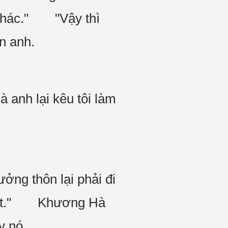
 khác." "Vậy thì
n anh.
 anh lại kêu tôi làm
ởng thôn lại phải đi
i mất." Khương Hà
y nó.