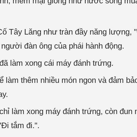
nh, mềm mại giống như nước sông mùa 
 Cố Tây Lăng như tràn đầy năng lượn
 người đàn ông của phái hành động.
y đã làm xong cái máy đánh trứng.
thể làm thêm nhiều món ngon và đảm bả
ay.
chỉ làm xong máy đánh trứng, còn đun 
"Đi tắm đi.".