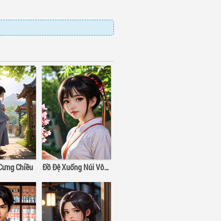
 Cưng Chiều
Đồ Đệ Xuống Núi Vô Địch Thiên Hạ