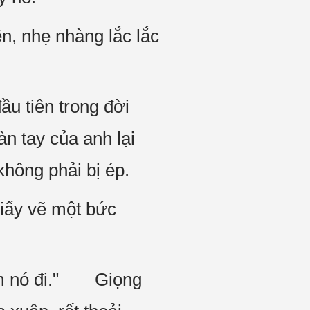
n, nhẹ nhàng lắc lắc
ầu tiên trong đời
n tay của anh lại
hông phải bị ép.
giấy vẽ một bức
 làm nó đi." Giọng