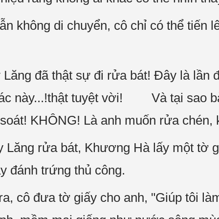
 không di chuyển, cô chỉ có thể tiến lê
 Lăng đã thật sự đi rửa bát! Đây là lần đ
ác này...!thật tuyệt vời! Và tại sao bà
 soát! KHÔNG! Là anh muốn rửa chén, k
y Lăng rửa bát, Khương Hà lấy một tờ 
áy đánh trứng thủ công.
ra, cô đưa tờ giấy cho anh, "Giúp tôi