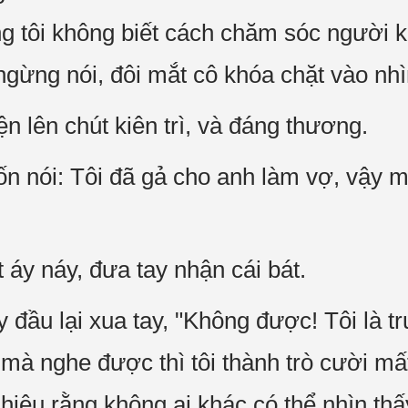
g tôi không biết cách chăm sóc người
gừng nói, đôi mắt cô khóa chặt vào nhì
n lên chút kiên trì, và đáng thương.
 nói: Tôi đã gả cho anh làm vợ, vậy mà
 áy náy, đưa tay nhận cái bát.
ầu lại xua tay, "Không được! Tôi là trư
c mà nghe được thì tôi thành trò cườ
 hiệu rằng không ai khác có thể nhìn thấ