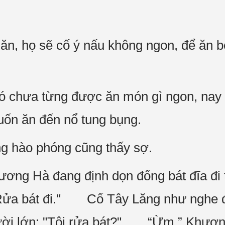
ăn, họ sẽ cố ý nấu không ngon, để ăn bớ
đó chưa từng được ăn món gì ngon, nay
uốn ăn đến nổ tung bụng.
g hào phóng cũng thấy sợ.
ương Hà đang định dọn đống bát đĩa đi 
"Rửa bát đi." Cố Tây Lăng như nghe 
ười lớn: "Tôi rửa bát?" “Ừm.” Khươn