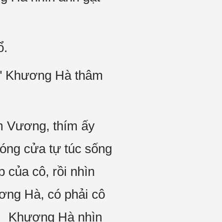
ổ.
." Khương Hà thâm
ím Vương, thím ấy
đóng cửa tự túc sống
của cô, rồi nhìn
ương Hà, có phải cô
." Khương Hà nhìn