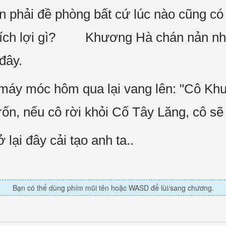
n phải đề phòng bất cứ lúc nào cũng có 
ó ích lợi gì? Khương Hà chán nản nhắ
đây.
i máy móc hôm qua lại vang lên: "Cô K
rốn, nếu cô rời khỏi Cố Tây Lăng, cô sẽ
 lại đây cải tạo anh ta..
Bạn có thể dùng phím mũi tên hoặc WASD để lùi/sang chương.