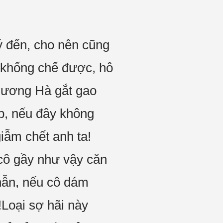
ý đến, cho nên cũng
g khống chế được, hô
hương Hà gắt gao
p, nếu đây không
giẫm chết anh ta!
 cô gầy như vậy căn
hẫn, nếu cô dám
!Loại sợ hãi này