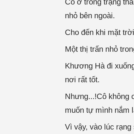
Cô ở trong trạng th
nhỏ bên ngoài.
Cho đến khi mặt trời
Một thị trấn nhỏ tro
Khương Hà đi xuống 
nơi rất tốt.
Nhưng...!Cô không có
muốn tự mình nắm l
Vì vậy, vào lúc rạng