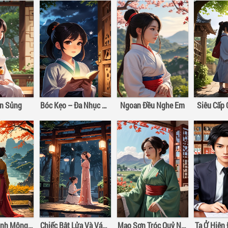
ân Sủng
Bóc Kẹo – Đa Nhục Bồ Đào Hảo Hảo Hát
Ngoan Đều Nghe Em
Siêu Cấp
Hào Môn Kinh Mộng III: Đừng Để Lỡ Nhau
Chiếc Bật Lửa Và Váy Công Chúa
Mao Sơn Tróc Quỷ Nhân