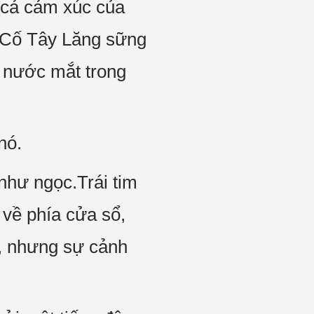
t cả cảm xúc của
h.Cố Tây Lăng sững
t nước mắt trong
nó.
như ngọc.Trái tim
 về phía cửa sổ,
i, nhưng sự cảnh