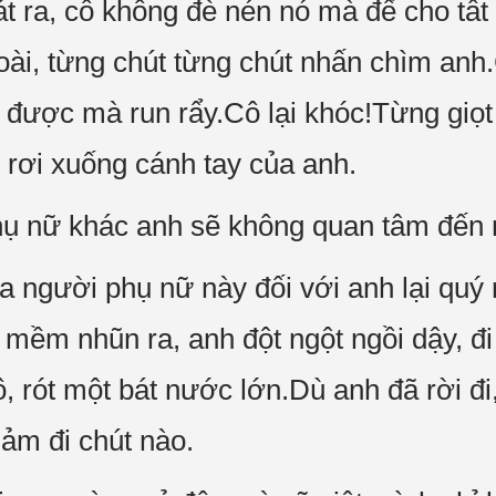
át ra, cô không đè nén nó mà để cho tấ
oài, từng chút từng chút nhấn chìm an
 được mà run rẩy.Cô lại khóc!Từng giọ
 rơi xuống cánh tay của anh.
hụ nữ khác anh sẽ không quan tâm đến 
người phụ nữ này đối với anh lại quý 
 mềm nhũn ra, anh đột ngột ngồi dậy, đi
ô, rót một bát nước lớn.Dù anh đã rời đ
iảm đi chút nào.