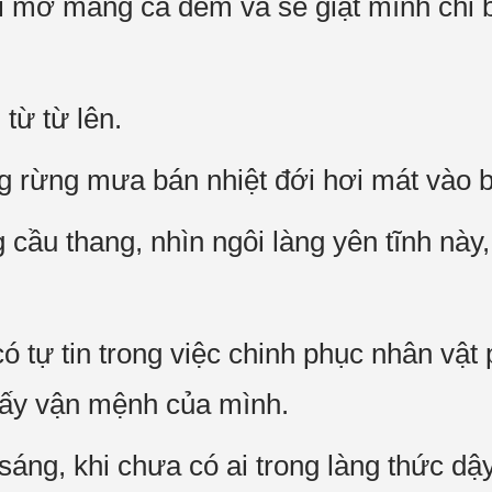
ái mơ màng cả đêm và sẽ giật mình chỉ 
 từ từ lên.
ng rừng mưa bán nhiệt đới hơi mát vào 
cầu thang, nhìn ngôi làng yên tĩnh này,
 tự tin trong việc chinh phục nhân vật 
ấy vận mệnh của mình.
 sáng, khi chưa có ai trong làng thức dậ