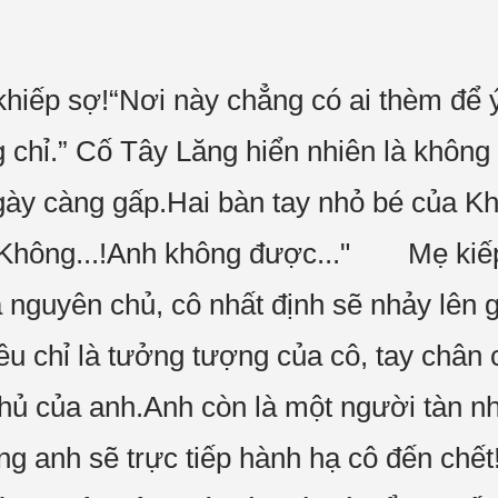
 khiếp sợ!“Nơi này chẳng có ai thèm để 
 chỉ.” Cố Tây Lăng hiển nhiên là khôn
gày càng gấp.Hai bàn tay nhỏ bé của K
"Không...!Anh không được..." Mẹ kiế
a nguyên chủ, cô nhất định sẽ nhảy lên 
u chỉ là tưởng tượng của cô, tay chân
thủ của anh.Anh còn là một người tàn n
ng anh sẽ trực tiếp hành hạ cô đến chết