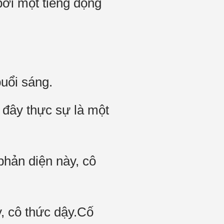
bởi một tiếng động
buổi sáng.
 đây thực sự là một
phản diện này, cô
y, cô thức dậy.Cố