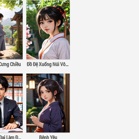
 Cưng Chiều
Đồ Đệ Xuống Núi Vô Địch Thiên Hạ
×
Ta Ở Hiện Đại Làm Đại Boss
Bệnh Yêu