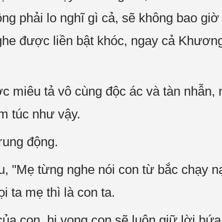
ng phải lo nghĩ gì cả, sẽ không bao giờ 
he được liền bật khóc, ngay cả Khươn
c miêu tả vô cùng độc ác và tàn nhẫn, n
êm túc như vậy.
 rung động.
, "Mẹ từng nghe nói con từ bắc chạy n
 ta mẹ thì là con ta.
của con, hi vọng con sẽ luôn giữ lời hứ