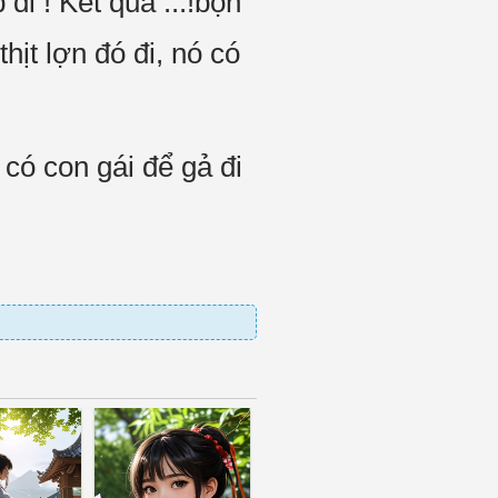
đi ! Kết quả ...!bọn
t lợn đó đi, nó có
ó con gái để gả đi