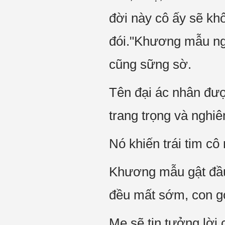
đời này cô ấy sẽ khô
đói."Khương mẫu ng
cũng sững sờ.
Tên đại ác nhân đượ
trang trọng và nghi
Nó khiến trái tim cô
Khương mẫu gật đầu
đều mất sớm, con gọi
Mẹ sẽ tin tưởng lời 