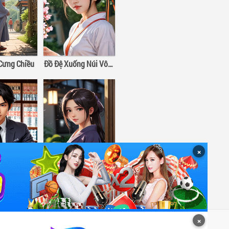
 Cưng Chiều
Đồ Đệ Xuống Núi Vô Địch Thiên Hạ
×
Ta Ở Hiện Đại Làm Đại Boss
Bệnh Yêu
×
Miễn trừ trách nhiệm
Về chúng tôi
Liên hệ
Tác giả