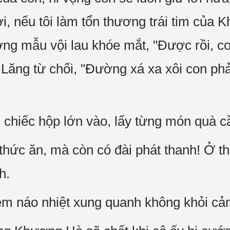
ời, nếu tôi làm tổn thương trái tim của K
mẫu vội lau khóe mắt, "Được rồi, con
ăng từ chối, "Đường xá xa xôi con 
chiếc hộp lớn vào, lấy từng món quà cầ
 thức ăn, mà còn có đài phát thanh! Ở th
h.
m náo nhiệt xung quanh không khỏi cả