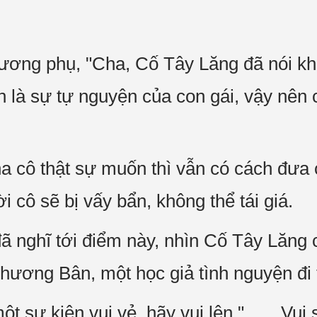
ơng phụ, "Cha, Cố Tây Lăng đã nói kh
còn là sự tự nguyện của con gái, vậy 
a cô thật sự muốn thì vẫn có cách đưa c
cô sẽ bị vấy bẩn, không thể tái giá.
nghĩ tới điểm này, nhìn Cố Tây Lăng c
Phương Bân, một học giả tình nguyện đi
 một sự kiện vui vẻ, hãy vui lên." 