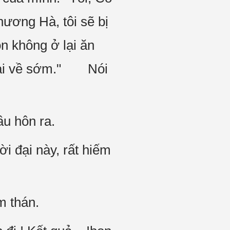
hương Hà, tôi sẽ bị
 không ở lại ăn
phải về sớm." Nói
u hôn ra.
ời đại này, rất hiếm
m thán.