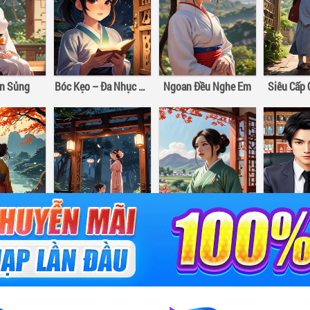
ân Sủng
Bóc Kẹo – Đa Nhục Bồ Đào Hảo Hảo Hát
Ngoan Đều Nghe Em
Siêu Cấp
Hào Môn Kinh Mộng III: Đừng Để Lỡ Nhau
Chiếc Bật Lửa Và Váy Công Chúa
Mao Sơn Tróc Quỷ Nhân
ruyen miễn phí, đa
Chính Sách Bảo Mật
Bách Hợp
Cổ Đại