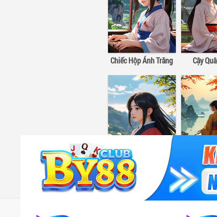
Chiếc Hộp Ánh Trăng
Cậy Qu
Đầu Xuân Tươi Sáng
Dtruyen
- Dtruyen - DTruyen.club mang đến kho truyện DT