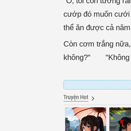
"Ồ, tôi còn tưởng rằ
cướp đó muốn cưới c
thể ăn được cả năm
Còn cơm trắng nữa, 
không?" "Không thể
Truyện Hot