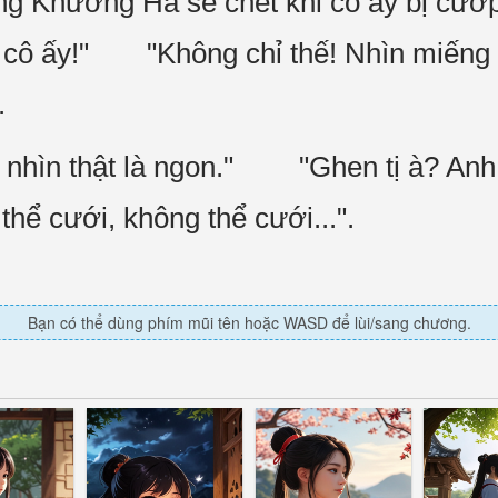
ng Khương Hà sẽ chết khi cô ấy bị cướp 
ô ấy!" "Không chỉ thế! Nhìn miếng thị
.
nhìn thật là ngon." "Ghen tị à? Anh c
 cưới, không thể cưới...".
Bạn có thể dùng phím mũi tên hoặc WASD để lùi/sang chương.