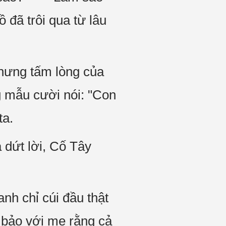
ã trôi qua từ lâu
hưng tấm lòng của
 mẫu cười nói: "Con
ta.
dứt lời, Cố Tây
h chỉ cúi đầu thật
bảo với mẹ rằng cả