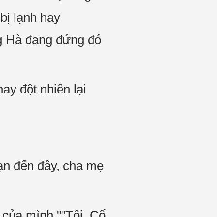
bị lạnh hay
g Hà đang đứng đó
ay đột nhiên lại
ạn đến đây, cha mẹ
a của mình.""Tôi, Cố