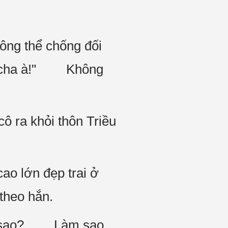
ông thể chống đối
nên cha à!" Không
ô ra khỏi thôn Triều
ao lớn đẹp trai ở
 theo hắn.
Vui sao? Làm sao