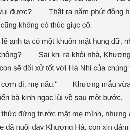
vui được? Thật ra năm phút đồng hồ đ
cũng không có thúc giục cô.
lẽ anh ta có một khuôn mặt hung dữ, n
ải không? Sai khi ra khỏi nhà, Khương
con sẽ đối xử tốt với Hà Nhi của chúng 
ăn cơm đi, mẹ nấu." Khương mẫu vừa 
khiến bà kinh ngạc lùi về sau một bước.
thức đứng trước mặt mẹ mình, nhưng an
ẹ đã nuôi dạy Khương Hà, con xin đảm 