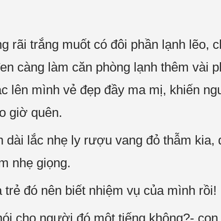
 rãi trắng muốt có đôi phần lạnh lẽo, c
đen càng làm căn phòng lạnh thêm vài 
c lên mình vẻ đẹp đầy ma mị, khiến ngư
o giờ quên.
 dài lắc nhẹ ly rượu vang đỏ thẫm kia,
ểm nhẹ giọng.
 trẻ đó nên biết nhiệm vụ của mình rồi!
nói cho người đó một tiếng không?- con