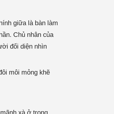
hính giữa là bàn làm
phần. Chủ nhân của
ời đối diện nhìn
 đôi môi mỏng khẽ
 mãnh xà ở trong