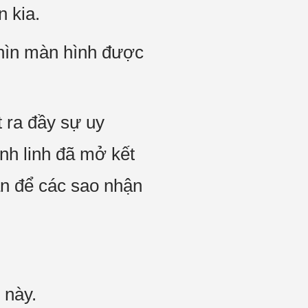
n kia.
hìn màn hình được
 ra đầy sự uy
inh linh đã mở kết
an để các sao nhận
 này.