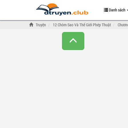
Danh sách
Truyện
12 Chòm Sao Và Thế Giới Phép Thuật
Chương