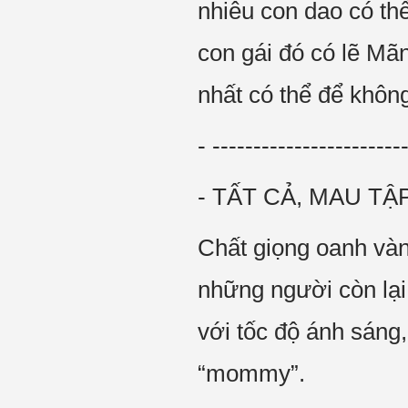
nhiêu con dao có thể
con gái đó có lẽ Mã
nhất có thể để khôn
- -----------------------
- TẤT CẢ, MAU T
Chất giọng oanh và
những người còn lạ
với tốc độ ánh sáng
“mommy”.