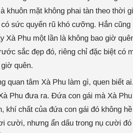
 là khuôn mặt không phai tàn theo thời g
 có sức quyến rũ khó cưỡng. Hắn cũng 
ấy Xà Phu một lần là không bao giờ qu
rước sắc đẹp đó, riêng chỉ đặc biệt có 
 giờ quên.
g quan tâm Xà Phu làm gì, quen biết ai.
Xà Phu đưa ra. Đứa con gái mà Xà Phu 
n, khí chất của đứa con gái đó không h
ơi cười, nhưng ẩn dấu trong nụ cười đó 