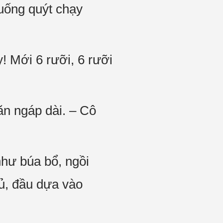
cuống quýt chạy
! Mới 6 rưỡi, 6 rưỡi
n ngáp dài. – Cô
hư búa bổ, ngồi
ủ, đầu dựa vào