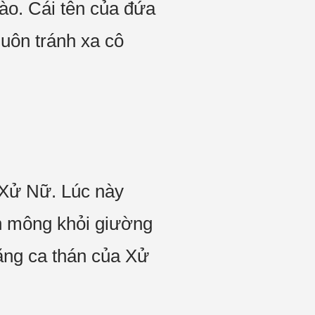
nào. Cái tên của đứa
luôn tránh xa cô
 Xử Nữ. Lúc này
h mông khỏi giường
ăng ca thán của Xử