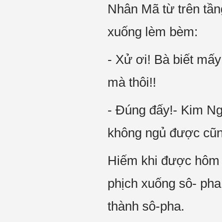
Nhân Mã từ trên tần
xuống lèm bèm:
- Xử ơi! Bà biết mấ
mà thôi!!
- Đúng đấy!- Kim Ng
không ngủ được cũn
Hiếm khi được hôm 
phịch xuống sô- pha
thành sô-pha.