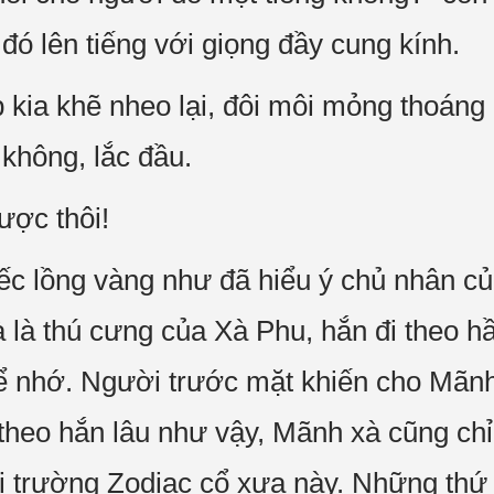
đó lên tiếng với giọng đầy cung kính.
 kia khẽ nheo lại, đôi môi mỏng thoáng
không, lắc đầu.
ược thôi!
ếc lồng vàng như đã hiểu ý chủ nhân 
à là thú cưng của Xà Phu, hắn đi theo h
ể nhớ. Người trước mặt khiến cho Mãnh
 theo hắn lâu như vậy, Mãnh xà cũng chỉ 
i trường Zodiac cổ xưa này. Những thứ