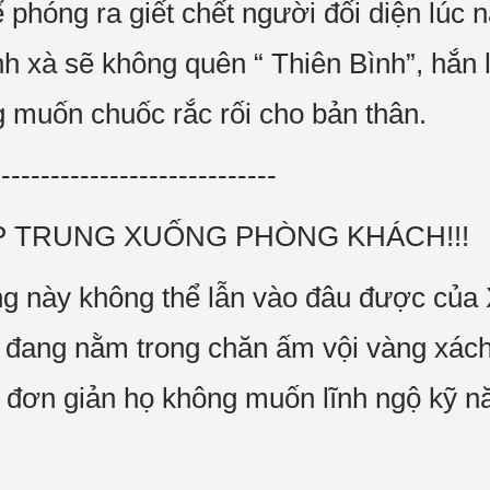
 phóng ra giết chết người đối diện lúc 
nh xà sẽ không quên “ Thiên Bình”, hắn 
g muốn chuốc rắc rối cho bản thân.
-----------------------------
ẬP TRUNG XUỐNG PHÒNG KHÁCH!!!
ng này không thể lẫn vào đâu được của
i đang nằm trong chăn ấm vội vàng xác
, đơn giản họ không muốn lĩnh ngộ kỹ n