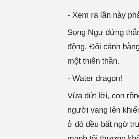
- Xem ra lần này phả
Song Ngư đứng thẳng
động. Đôi cánh bằng
một thiên thần.
- Water dragon!
Vừa dứt lời, con rồ
người vang lên khiế
ở đó đều bất ngờ tr
mạnh tối thượng kh