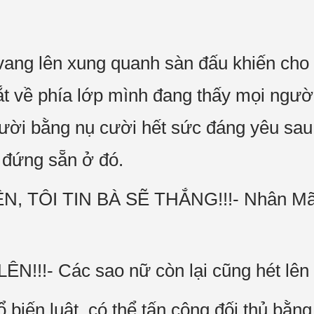
 vang lên xung quanh sàn đấu khiến ch
ắt về phía lớp mình đang thấy mọi ngườ
ười bằng nụ cười hết sức đáng yêu sau
 đứng sẵn ở đó.
ÊN, TÔI TIN BÀ SẼ THẮNG!!!- Nhân Mã 
N!!!- Các sao nữ còn lại cũng hét lên
ổ biến luật, có thể tấn công đối thủ bằn