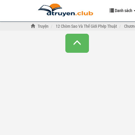
Danh sách
Truyện
12 Chòm Sao Và Thế Giới Phép Thuật
Chương