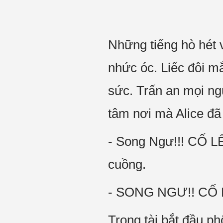
Những tiếng hò hét
nhức óc. Liếc đôi m
sức. Trấn an mọi ng
tâm nơi mà Alice đã
- Song Ngư!!! CỐ L
cuồng.
- SONG NGƯ!! CỐ LÊ
Trọng tài bắt đầu ph