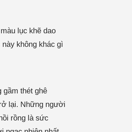
 màu lục khẽ dao
 này không khác gì
g gầm thét ghê
rở lại. Những người
hồi rồng là sức
i ngạc nhiên nhất