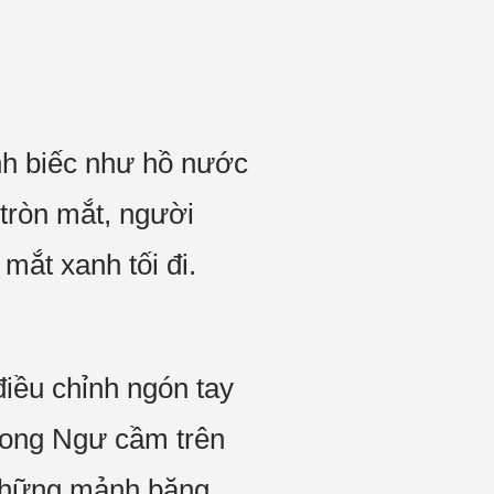
nh biếc như hồ nước
tròn mắt, người
mắt xanh tối đi.
iều chỉnh ngón tay
ong Ngư cầm trên
 những mảnh băng