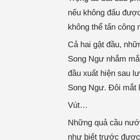
nếu không đấu được c
không thể tấn công
Cả hai gật đầu, nhữn
Song Ngư nhắm mắt, 
đầu xuất hiện sau l
Song Ngư. Đôi mắt l
Vút…
Những quả cầu nước 
như biết trước được