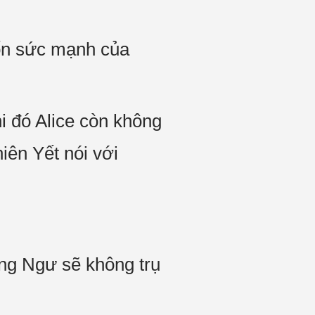
tốn sức mạnh của
i đó Alice còn không
iên Yết nói với
ong Ngư sẽ không trụ