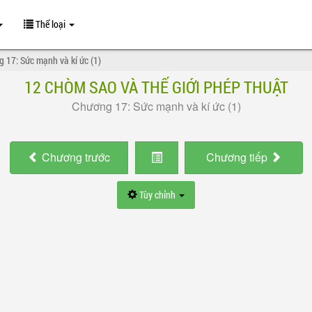
Thể loại
 17: Sức mạnh và kí ức (1)
12 CHÒM SAO VÀ THẾ GIỚI PHÉP THUẬT
Chương 17: Sức mạnh và kí ức (1)
Chương
trước
Chương
tiếp
Tùy chỉnh