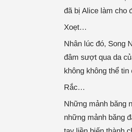
đã bị Alice làm cho 
Xoẹt…
Nhân lúc đó, Song 
đâm sượt qua da của
không không thể tin 
Rắc…
Những mảnh băng nhọ
những mảnh băng đ
tay liền biến thành