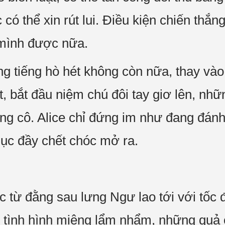
ó thể xin rút lui. Điều kiện chiến thắng
 mình được nữa.
g tiếng hò hét không còn nữa, thay vào 
bắt đầu niệm chú đôi tay giơ lên, nhữ
ưng cô. Alice chỉ đứng im như đang đánh
ục đầy chết chóc mở ra.
từ đằng sau lưng Ngư lao tới với tốc đ
 tình hình miệng lẩm nhẩm, những quả