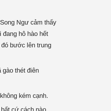
o Song Ngư cảm thấy
i đang hô hào hết
 đó bước lên trung
gào thét điên
 không kém cạnh.
g bất cứ cách nào,