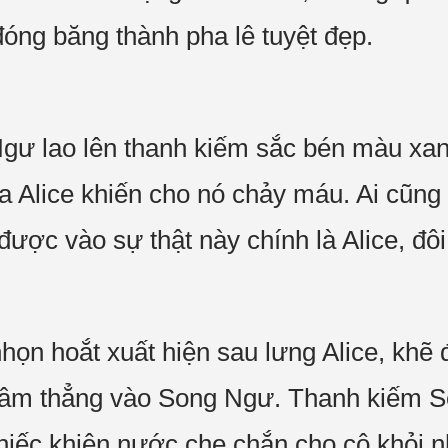
đóng băng thành pha lê tuyệt đẹp.
Ngư lao lên thanh kiếm sắc bén màu xa
 Alice khiến cho nó chảy máu. Ai cũng 
được vào sự thật này chính là Alice, đôi 
n hoắt xuất hiện sau lưng Alice, khẽ đ
âm thẳng vào Song Ngư. Thanh kiếm S
 chiếc khiên nước che chắn cho cô khỏi