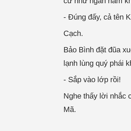
cứ như ngàn năm kh
- Đúng đấy, cả tên 
Cạch.
Bảo Bình đặt đũa xu
lạnh lùng quý phái 
- Sắp vào lớp rồi!
Nghe thấy lời nhắc c
Mã.