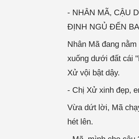
- NHÂN MÃ, CẬU 
ĐỊNH NGỦ ĐẾN BA
Nhân Mã đang nằm ng
xuống dưới đất cái 
Xử vội bật dậy.
- Chị Xử xinh đẹp, e
Vừa dứt lời, Mã ch
hét lên.