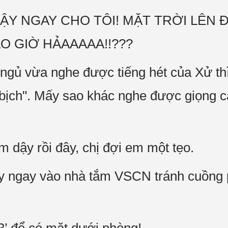
DẬY NGAY CHO TÔI! MẶT TRỜI LÊN 
O GIỜ HẢAAAAA!!???
ủ vừa nghe được tiếng hét của Xử thì 
"bịch". Mấy sao khác nghe được giọng c
m dậy rồi đây, chị đợi em một tẹo.
ạy ngay vào nhà tắm VSCN tránh cuồng 