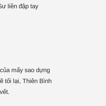
ư liền đập tay
c của mấy sao dựng
 tối lại, Thiên Bình
vết.