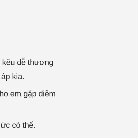
g kêu dễ thương
áp kia.
cho em gặp diêm
ức có thể.