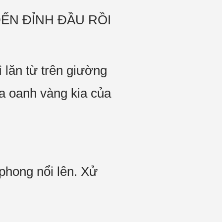
ĐẾN ĐỈNH ĐẦU RỒI
lăn từ trên giường
a oanh vàng kia của
phong nổi lên. Xử