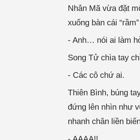
Nhân Mã vừa đặt mộ
xuống bàn cái “rầm” 
- Anh… nói ai làm h
Song Tử chìa tay chỉ
- Các cô chứ ai.
Thiên Bình, búng ta
đứng lên nhìn như vừ
nhanh chân liền biế
- AAAA!!