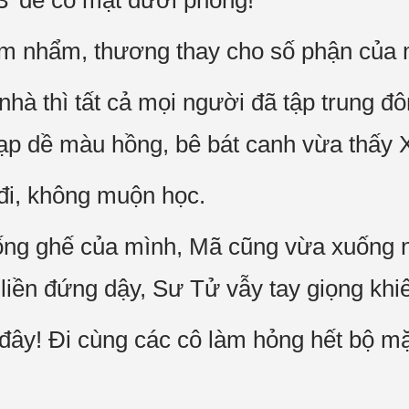
3’ để có mặt dưới phòng!
ẩm nhẩm, thương thay cho số phận của 
hà thì tất cả mọi người đã tập trung đ
ạp dề màu hồng, bê bát canh vừa thấy 
đi, không muộn học.
ống ghế của mình, Mã cũng vừa xuống 
iền đứng dậy, Sư Tử vẫy tay giọng khiê
c đây! Đi cùng các cô làm hỏng hết bộ m