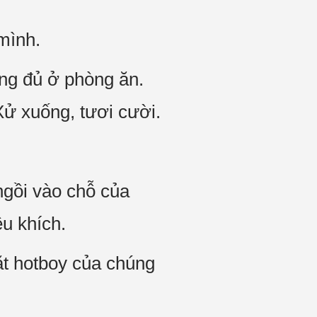
mình.
ông đủ ở phòng ăn.
Xử xuống, tươi cười.
ngồi vào chỗ của
u khích.
ặt hotboy của chúng