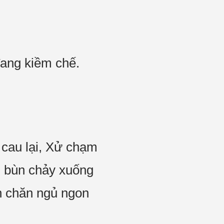
đang kiềm chế.
 cau lại, Xử chạm
g bùn chảy xuống
n chăn ngủ ngon