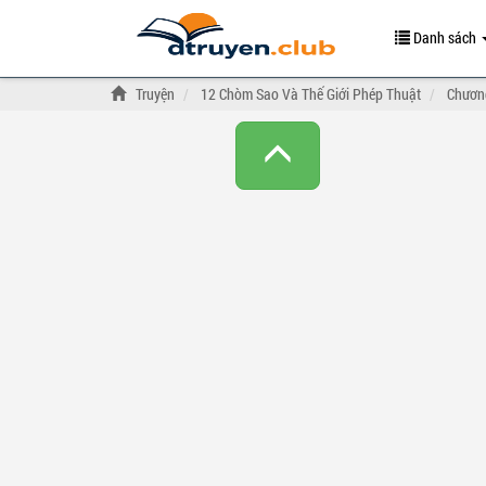
Danh sách
Truyện
12 Chòm Sao Và Thế Giới Phép Thuật
Chươn