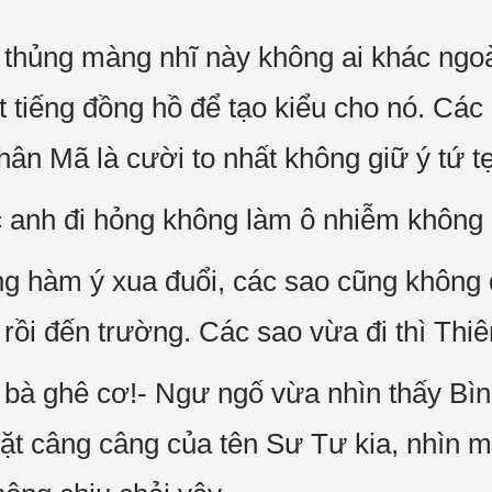
thủng màng nhĩ này không ai khác ngoà
t tiếng đồng hồ để tạo kiểu cho nó. Cá
hân Mã là cười to nhất không giữ ý tứ t
c anh đi hỏng không làm ô nhiễm không k
ng hàm ý xua đuổi, các sao cũng không đ
 rồi đến trường. Các sao vừa đi thì Thiê
u bà ghê cơ!- Ngư ngố vừa nhìn thấy Bìn
ặt câng câng của tên Sư Tư kia, nhìn mà