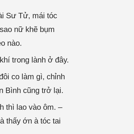
i Sư Tử, mái tóc
c sao nữ khẽ bụm
ẹo nào.
hí trong lành ở đây.
ôi co làm gì, chỉnh
n Bình cũng trở lại.
h thì lao vào ôm. –
 thấy ớn à tóc tai