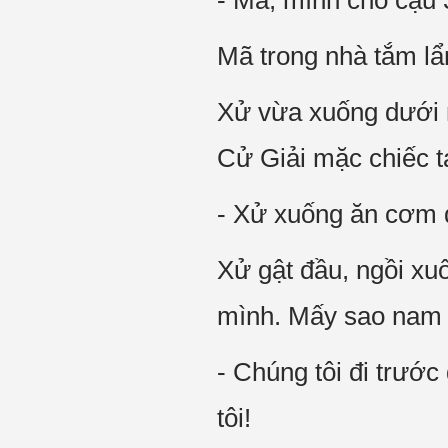
- Mã, mình cho cậu 
Mã trong nhà tắm l
Xử vừa xuống dưới n
Cử Giải mặc chiếc t
- Xử xuống ăn cơm 
Xử gật đầu, ngồi xu
mình. Mấy sao nam l
- Chúng tôi đi trướ
tôi!