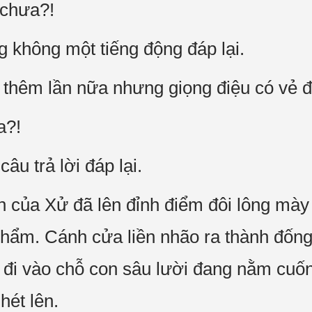
 chưa?!
g không một tiếng động đáp lại.
thêm lần nữa nhưng giọng điệu có vẻ 
a?!
âu trả lời đáp lại.
n của Xử đã lên đỉnh điểm đôi lông mày
nhẩm. Cánh cửa liền nhão ra thành đốn
 đi vào chỗ con sâu lười đang nằm cuố
hét lên.