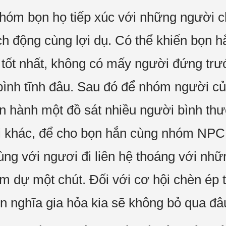
hóm bọn họ tiếp xúc với những người c
ích động cùng lợi dụ. Có thể khiến bọn 
 tốt nhất, không có mấy người đứng trướ
 bình tĩnh đâu. Sau đó để nhóm người c
iến hành một đồ sát nhiều người bình th
 khác, để cho bọn hắn cùng nhóm NPC n
ùng với ngươi đi liên hệ thoáng với nh
m dự một chút. Đối với cơ hội chèn ép t
ên nghĩa gia hỏa kia sẽ không bỏ qua đâ