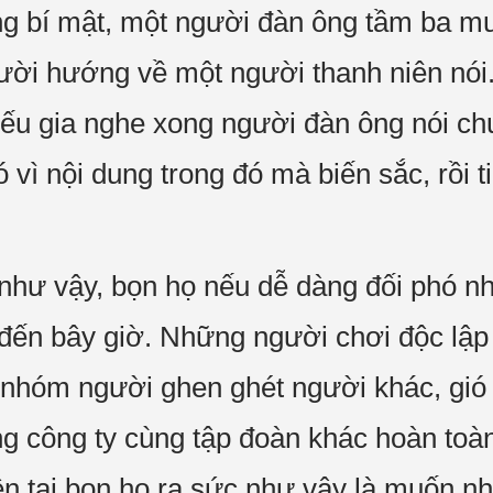
ng bí mật, một người đàn ông tầm ba m
cười hướng về một người thanh niên nói
iếu gia nghe xong người đàn ông nói c
 vì nội dung trong đó mà biến sắc, rồi t
như vậy, bọn họ nếu dễ dàng đối phó nh
 đến bây giờ. Những người chơi độc lập 
 nhóm người ghen ghét người khác, gió
g công ty cùng tập đoàn khác hoàn toàn
iện tại bọn họ ra sức như vậy là muốn n