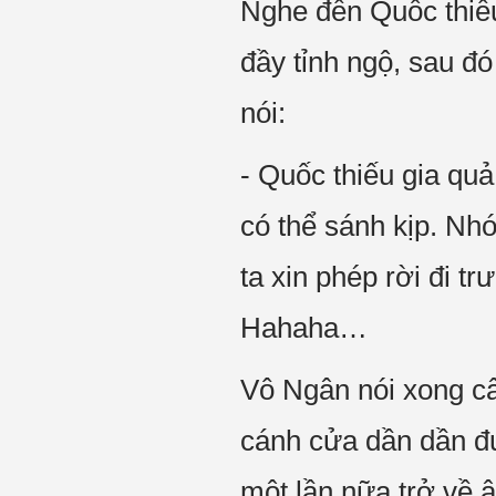
Nghe đến Quốc thiếu
đầy tỉnh ngộ, sau đ
nói:
- Quốc thiếu gia quả
có thể sánh kịp. Nhó
ta xin phép rời đi 
Hahaha…
Vô Ngân nói xong câ
cánh cửa dần dần đư
một lần nữa trở về 