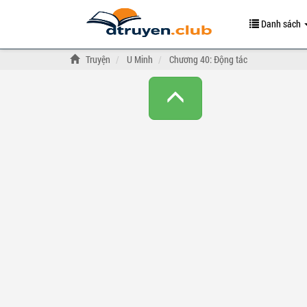
Danh sách
Truyện
U Minh
Chương 40: Động tác