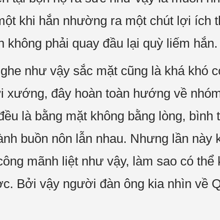
ột khi hắn nhường ra một chút lợi ích 
n không phải quay đầu lại quỳ liếm hắn.
ghe như vậy sắc mặt cũng là khá khó co
i xướng, đây hoàn toàn hướng về nhó
 đều là bằng mặt không bằng lòng, bình 
 hành buồn nôn lẫn nhau. Nhưng lần này 
 công mãnh liệt như vậy, làm sao có thể
ợc. Bởi vậy người đàn ông kia nhìn về Q