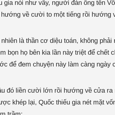
 gia nói như vây, người đàn ông tên Vô
ó hướng về cười to một tiếng rồi hướng 
 nhiên là thần cơ diệu toán, không phả
m bọn họ bên kia lần này triệt để chết ch
trước để đem chuyện này làm càng ngày c
u đó liền cười lớn rồi hướng về cửa ra 
ợc khép lại, Quốc thiếu gia nét mặt vố
âm trầm: