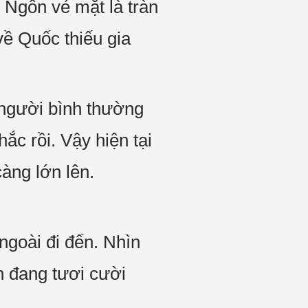
 Ngôn vẻ mặt là tràn
về Quốc thiếu gia
i người bình thường
ắc rồi. Vậy hiện tại
àng lớn lên.
ngoài đi đến. Nhìn
n đang tươi cười