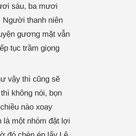
ươi sáu, ba mươi
. Người thanh niên
huyện gương mặt vẫn
iếp tục trầm giọng
ư vậy thì cũng sẽ
thì không nói, bọn
 chiều nào xoay
 là một nhóm đặt lợi
hờ đó chèn ép lấy Lê