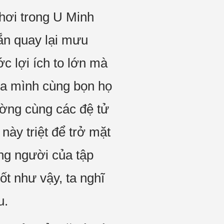
hơi trong U Minh
hắn quay lại mưu
c lợi ích to lớn mà
ủa mình cùng bọn họ
ường cùng các đệ tử
ày triệt để trở mặt
ững người của tập
ốt như vậy, ta nghĩ
u.