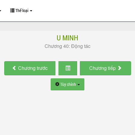
Thể loại
U MINH
Chương 40: Động tác
Chương
trước
Chương
tiếp
Tùy chỉnh