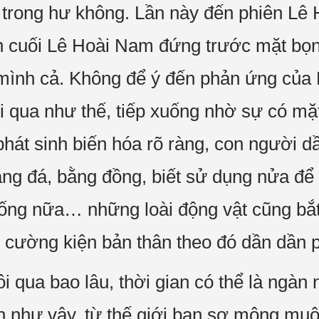
 trong hư không. Lần này đến phiên Lê
đến cuối Lê Hoài Nam đứng trước mặt bọ
 mình cả. Không để ý đến phản ứng của
ôi qua như thế, tiếp xuống nhờ sự có mặ
hát sinh biến hóa rõ ràng, con người dầ
ng đá, bằng đồng, biết sử dụng nửa để
ống nữa… những loài động vật cũng bắt đ
ể cường kiện bản thân theo đó dần dần p
rôi qua bao lâu, thời gian có thể là ng
n như vậy, từ thế giới ban sơ mông muộ