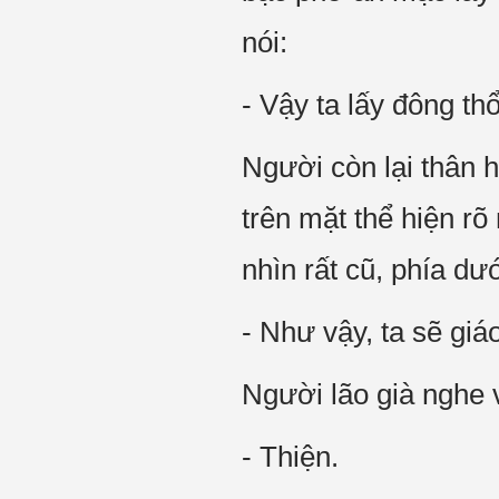
nói:
- Vậy ta lấy đông th
Người còn lại thân h
trên mặt thể hiện rõ
nhìn rất cũ, phía dướ
- Như vậy, ta sẽ giáo
Người lão già nghe 
- Thiện.