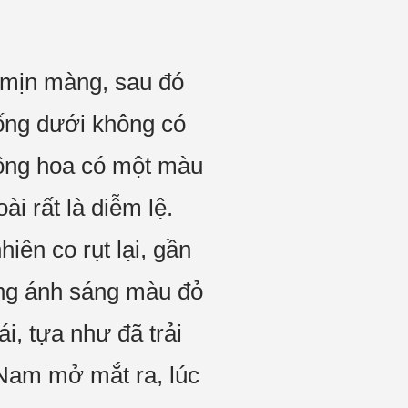
à mịn màng, sau đó
uống dưới không có
bông hoa có một màu
i rất là diễm lệ.
ên co rụt lại, gần
uồng ánh sáng màu đỏ
, tựa như đã trải
 Nam mở mắt ra, lúc