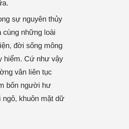
ữa.
rong sự nguyên thủy
ra cùng những loài
hiện, đời sống mông
uy hiểm. Cứ như vậy
ường vân liên tục
hóm bốn người hư
ôi ngô, khuôn mặt dữ