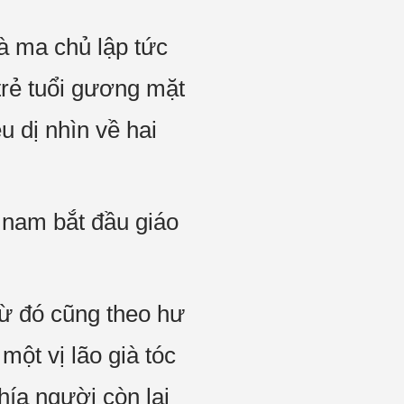
là ma chủ lập tức
trẻ tuổi gương mặt
u dị nhìn về hai
 nam bắt đầu giáo
từ đó cũng theo hư
một vị lão già tóc
ía người còn lại