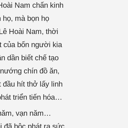
 Hoài Nam chấn kinh
n họ, mà bọn họ
 Lê Hoài Nam, thời
t của bốn người kia
n dần biết chế tạo
 nướng chín đồ ăn,
ầu hít thở lấy linh
hát triển tiến hóa…
àn năm, vạn năm…
i đã bộc phát ra sức