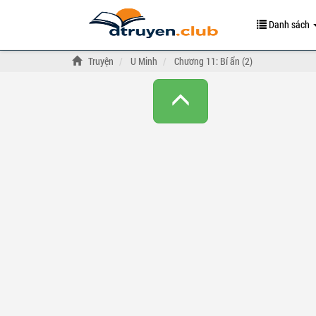
Danh sách
Truyện
U Minh
Chương 11: Bí ẩn (2)