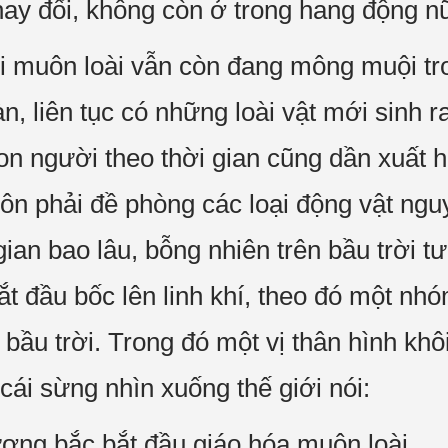
hay đổi, không còn ở trong hang động n
hi muôn loài vẫn còn đang mông muội t
àn, liên tục có những loài vật mới sinh 
con người theo thời gian cũng dần xuất 
luôn phải đề phòng các loại động vật ng
gian bao lâu, bỗng nhiên trên bầu trời t
bắt đầu bốc lên linh khí, theo đó một n
 bầu trời. Trong đó một vị thân hình kh
 cái sừng nhìn xuống thế giới nói:
ương bắc bắt đầu giáo hóa muôn loài.