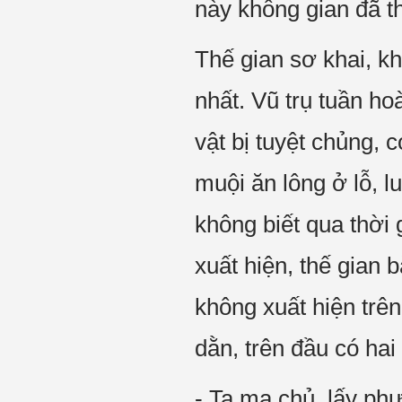
này không gian đã t
Thế gian sơ khai, k
nhất. Vũ trụ tuần ho
vật bị tuyệt chủng, 
muội ăn lông ở lỗ, 
không biết qua thời 
xuất hiện, thế gian 
không xuất hiện trên
dằn, trên đầu có hai
- Ta ma chủ, lấy ph