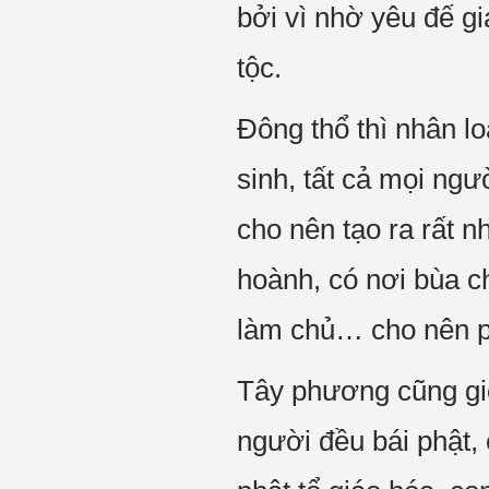
bởi vì nhờ yêu đế gi
tộc.
Đông thổ thì nhân l
sinh, tất cả mọi ngườ
cho nên tạo ra rất n
hoành, có nơi bùa c
làm chủ… cho nên ph
Tây phương cũng giố
người đều bái phật,