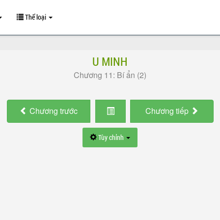
Thể loại
U MINH
Chương 11: Bí ẩn (2)
Chương
trước
Chương
tiếp
Tùy chỉnh