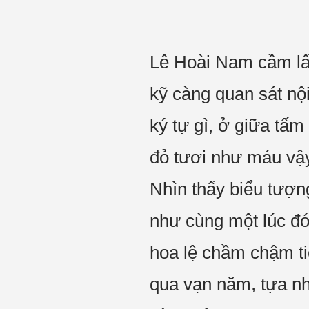
Lê Hoài Nam cầm lấy
kỹ càng quan sát nộ
ký tự gì, ở giữa tấ
đỏ tươi như máu vậy,
Nhìn thấy biểu tượn
như cùng một lúc đó
hoa lệ chầm chậm ti
qua vạn năm, tựa nh