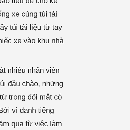
ảo tiêu để cho kẻ
g xe cùng túi tài
y túi tài liệu từ tay
hiếc xe vào khu nhà
rất nhiều nhân viên
 cúi đầu chào, những
ừ trong đôi mắt có
Bởi vì danh tiếng
năm qua từ việc làm