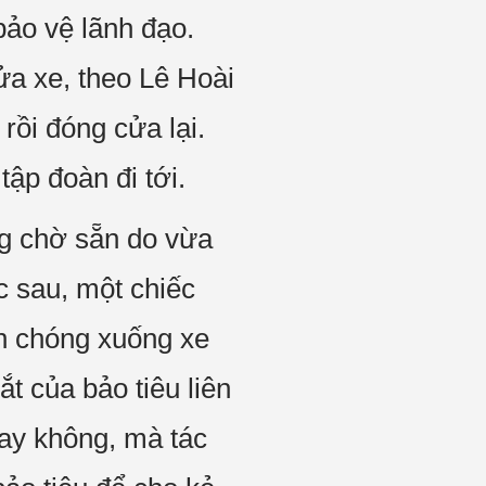
bảo vệ lãnh đạo.
ửa xe, theo Lê Hoài
rồi đóng cửa lại.
tập đoàn đi tới.
ng chờ sẵn do vừa
c sau, một chiếc
nh chóng xuống xe
t của bảo tiêu liên
hay không, mà tác