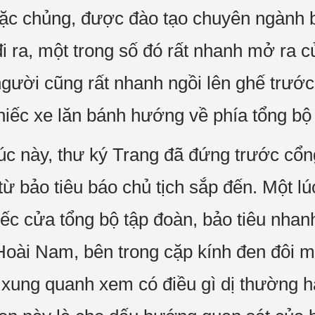
đặc chủng, được đào tạo chuyên ngành 
 ra, một trong số đó rất nhanh mở ra c
ười cũng rất nhanh ngồi lên ghế trước 
hiếc xe lăn bánh hướng về phía tổng bộ 
úc này, thư ký Trang đã đứng trước cổ
ừ bảo tiêu báo chủ tịch sắp đến. Một lú
hiếc cửa tổng bộ tập đoàn, bảo tiêu nha
oài Nam, bên trong cặp kính đen đôi mắ
t xung quanh xem có điều gì dị thường 