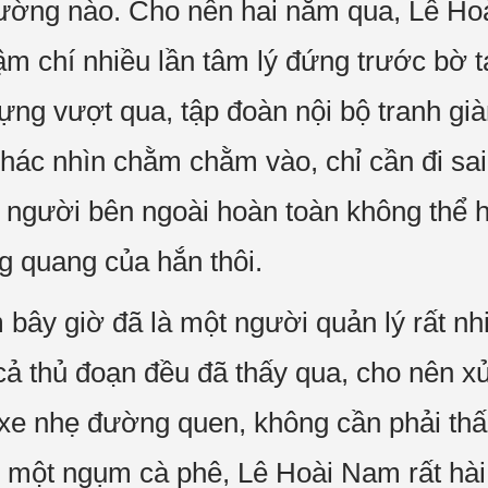
hường nào. Cho nên hai năm qua, Lê Ho
hậm chí nhiều lần tâm lý đứng trước bờ 
ựng vượt qua, tập đoàn nội bộ tranh gi
khác nhìn chằm chằm vào, chỉ cần đi sa
o, người bên ngoài hoàn toàn không thể
g quang của hắn thôi.
ây giờ đã là một người quản lý rất nh
cả thủ đoạn đều đã thấy qua, cho nên xử 
à xe nhẹ đường quen, không cần phải th
 một ngụm cà phê, Lê Hoài Nam rất hài 