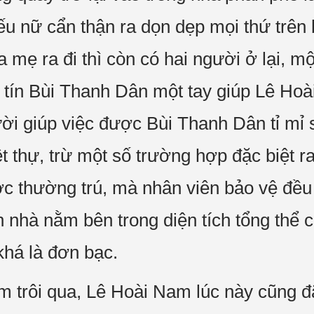
ếu nữ cẩn thận ra dọn dẹp mọi thứ trên 
ha mẹ ra đi thì còn có hai người ở lại, m
n tín Bùi Thanh Dân một tay giúp Lê H
ời giúp việc được Bùi Thanh Dân tỉ mỉ
t thự, trừ một số trường hợp đặc biệt ra
c thường trú, mà nhân viên bảo vệ đề
n nhà nằm bên trong diện tích tổng thể c
khá là đơn bạc.
m trôi qua, Lê Hoài Nam lúc này cũng 