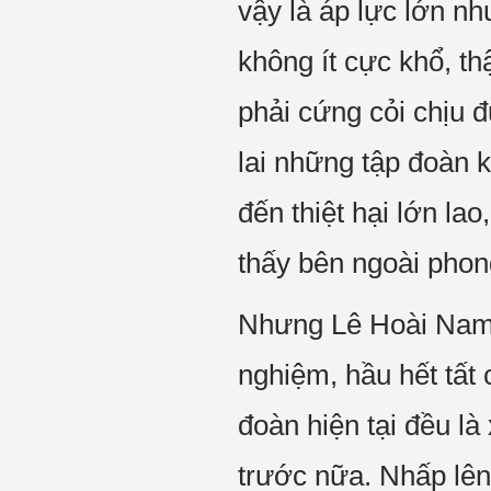
vậy là áp lực lớn n
không ít cực khổ, t
phải cứng cỏi chịu đ
lai những tập đoàn 
đến thiệt hại lớn la
thấy bên ngoài phon
Nhưng Lê Hoài Nam b
nghiệm, hầu hết tất 
đoàn hiện tại đều l
trước nữa. Nhấp lên