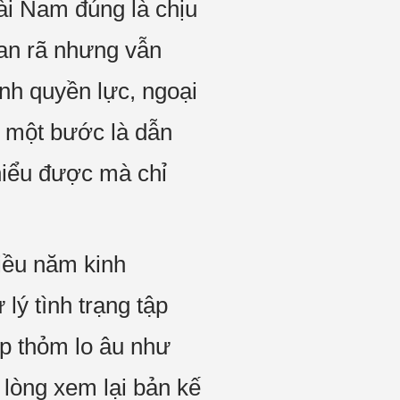
ài Nam đúng là chịu
tan rã nhưng vẫn
ành quyền lực, ngoại
i một bước là dẫn
 hiểu được mà chỉ
iều năm kinh
lý tình trạng tập
ấp thỏm lo âu như
lòng xem lại bản kế