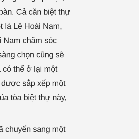
bàn. Cả căn biệt thự
ột là Lê Hoài Nam,
oài Nam chăm sóc
 sàng chọn cũng sẽ
 có thể ở lại một
u được sắp xếp một
ủa tòa biệt thự này,
đã chuyển sang một