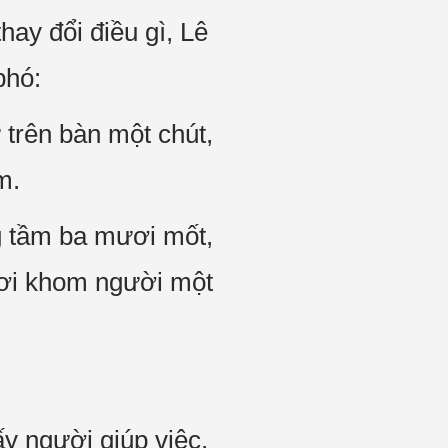
ay đổi điều gì, Lê
phó:
 trên bàn một chút,
m.
ng tầm ba mươi mốt,
 hơi khom người một
ấy người giúp việc,