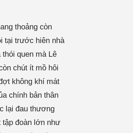
oang thoảng còn
 tại trước hiên nhà
à thói quen mà Lê
òn chút ít mồ hôi
 đợt không khí mát
ủa chính bản thân
ác lại đau thương
t tập đoàn lớn như