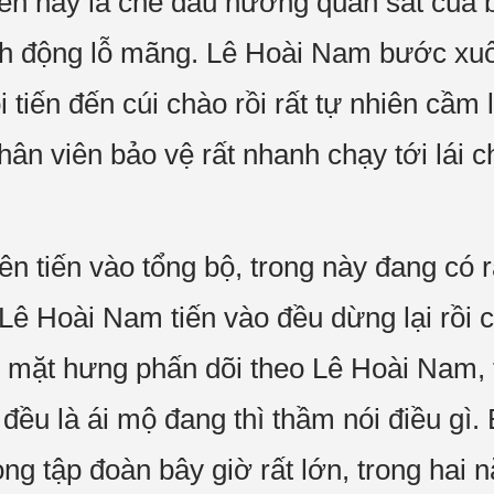
en này là che dấu hướng quan sát của b
h động lỗ mãng. Lê Hoài Nam bước xuốn
i tiến đến cúi chào rồi rất tự nhiên cầm lấ
ân viên bảo vệ rất nhanh chạy tới lái c
ên tiến vào tổng bộ, trong này đang có 
y Lê Hoài Nam tiến vào đều dừng lại rồi
 mặt hưng phấn dõi theo Lê Hoài Nam, t
 đều là ái mộ đang thì thầm nói điều gì. 
ng tập đoàn bây giờ rất lớn, trong hai 