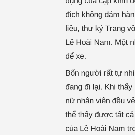
dụng của cặp kính đ
địch không dám hàn
liệu, thư ký Trang vộ
Lê Hoài Nam. Một nh
để xe.
Bốn người rất tự nhi
đang đi lại. Khi thấ
nữ nhân viên đều vẻ
thể thấy được tất cả
của Lê Hoài Nam tro