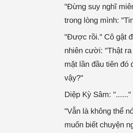
"Đừng suy nghĩ miê
trong lòng mình: "Ti
"Được rồi." Cô gật đ
nhiên cười: "Thật ra
mặt lần đầu tiên đó 
vậy?"
Diệp Kỳ Sâm: "......"
"Vẫn là không thể n
muốn biết chuyện ng