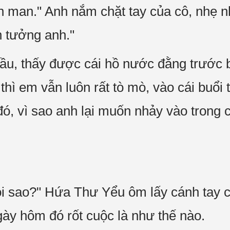
n man." Anh nắm chặt tay của cô, nhẹ 
n tưởng anh."
ầu, thấy được cái hồ nước đằng trước bi
 thì em vẫn luôn rất tò mò, vào cái buổi
đó, vì sao anh lại muốn nhảy vào trong
ói sao?" Hứa Thư Yểu ôm lấy cánh tay c
ày hôm đó rốt cuộc là như thế nào.