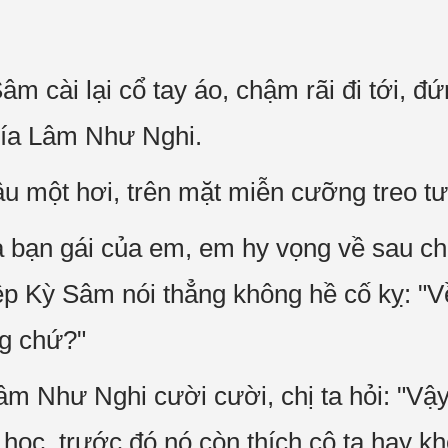
âm cài lại cổ tay áo, chậm rãi đi tới, 
hía Lâm Như Nghi.
u một hơi, trên mặt miễn cưỡng treo tư
à bạn gái của em, em hy vọng về sau ch
iệp Kỳ Sâm nói thẳng không hề cố kỵ: "
ng chứ?"
m Như Nghi cười cười, chị ta hỏi: "Vậy 
n học, trước đó nó còn thích cô ta hay 