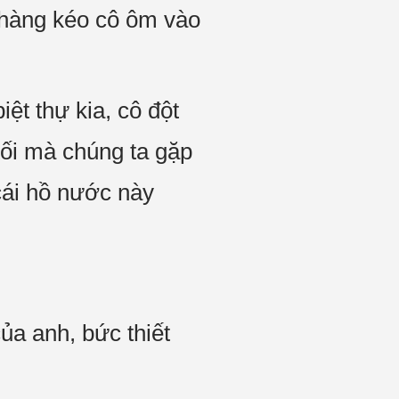
nhàng kéo cô ôm vào
ệt thự kia, cô đột
 tối mà chúng ta gặp
 cái hồ nước này
ủa anh, bức thiết