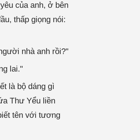
 yêu của anh, ở bên
ầu, thấp giọng nói:
người nhà anh rồi?"
g lai."
ết là bộ dáng gì
Hứa Thư Yểu liền
iết tên với tương