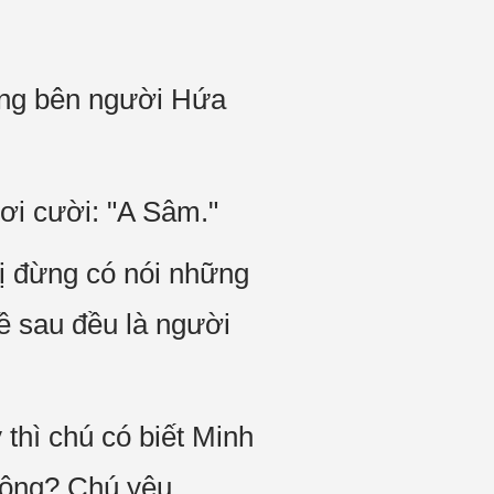
đứng bên người Hứa
ơi cười: "A Sâm."
ị đừng có nói những
Về sau đều là người
thì chú có biết Minh
không? Chú yêu