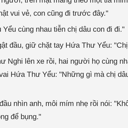
gười, trên mặt mang theo một tia mỉm 
hật vui vẻ, con cũng đi trước đây."
Yểu cùng nhau tiễn chị dâu con đi đi."
ật đầu, giữ chặt tay Hứa Thư Yểu: "Chị 
 Nghi lên xe rồi, hai người họ cùng nh
 vai Hứa Thư Yểu: "Những gì mà chị dâ
u nhìn anh, môi mím nhẹ rồi nói: "Khôn
hông để bụng."