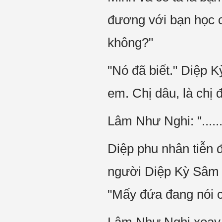
đương với bạn học c
không?"
"Nó đã biết." Diệp 
em. Chị dâu, là chị 
Lâm Như Nghi: "......
Diệp phu nhân tiễn đi
người Diệp Kỳ Sâm đ
"Mấy đứa đang nói c