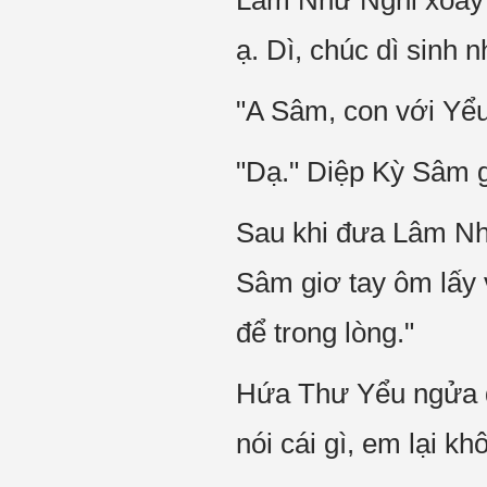
Lâm Như Nghi xoay n
ạ. Dì, chúc dì sinh n
"A Sâm, con với Yểu 
"Dạ." Diệp Kỳ Sâm g
Sau khi đưa Lâm Như
Sâm giơ tay ôm lấy
để trong lòng."
Hứa Thư Yểu ngửa đầ
nói cái gì, em lại k