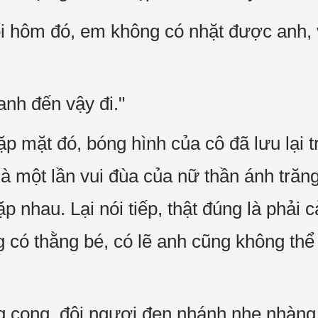
tối hôm đó, em không có nhặt được anh, 
anh đến vậy đi."
gặp mặt đó, bóng hình của cô đã lưu lại t
à một lần vui đùa của nữ thần ánh trăng,
ặp nhau. Lại nói tiếp, thật đúng là phải 
g có thằng bé, có lẽ anh cũng không thể
g cong, đôi ngươi đen nhánh nhẹ nhàng