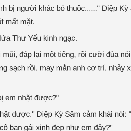
nh bị người khác bỏ thuốc......" Diệp K
út mất mặt.
 Hứa Thư Yểu kinh ngạc.
mũi, đáp lại một tiếng, rồi cười đùa nói
ong sạch rồi, may mắn anh cơ trí, nhảy 
bị em nhặt được?"
hặt được." Diệp Kỳ Sâm cảm khái nói: 
cô bạn gái xinh đẹp như em đây?"