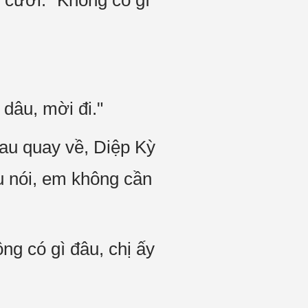
cười: "Không có gì
dâu, mời đi."
au quay về, Diệp Kỳ
u nói, em không cần
g có gì đâu, chị ấy