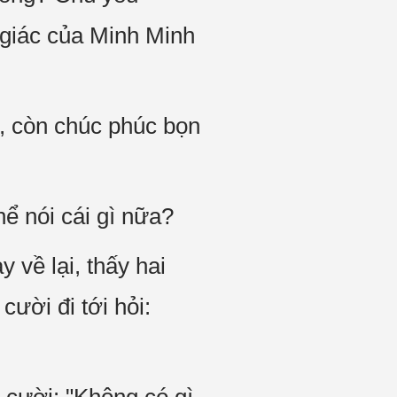
 giác của Minh Minh
t, còn chúc phúc bọn
thể nói cái gì nữa?
y về lại, thấy hai
ười đi tới hỏi: