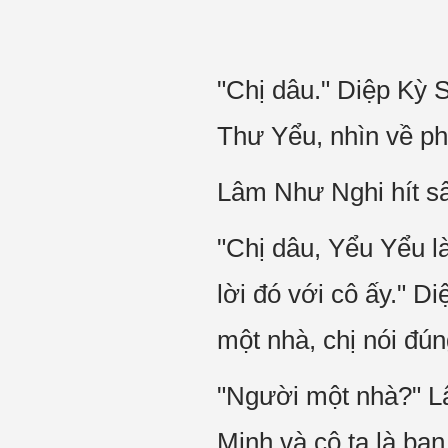
"Chị dâu." Diệp Kỳ S
Thư Yểu, nhìn về p
Lâm Như Nghi hít sâ
"Chị dâu, Yểu Yểu l
lời đó với cô ấy." D
một nhà, chị nói đú
"Người một nhà?" Lâ
Minh và cô ta là bạ