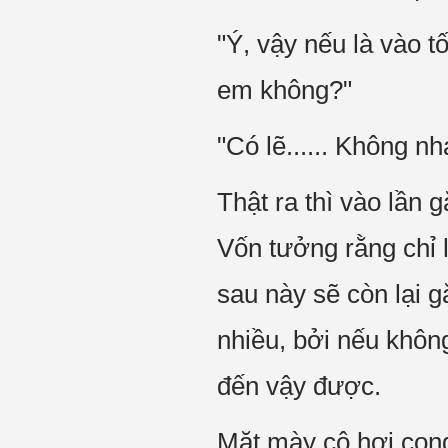
"Ý, vậy nếu là vào 
em không?"
"Có lẽ...... Không nh
Thật ra thì vào lần 
Vốn tưởng rằng chỉ l
sau này sẽ còn lại g
nhiều, bởi nếu khôn
đến vậy được.
Mặt mày cô hơi con