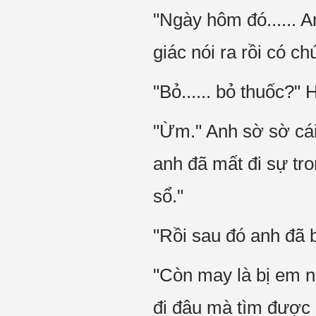
"Ngày hôm đó...... A
giác nói ra rồi có ch
"Bỏ...... bỏ thuốc?"
"Ừm." Anh sờ sờ cái 
anh đã mất đi sự tr
sổ."
"Rồi sau đó anh đã 
"Còn may là bị em n
đi đâu mà tìm được 