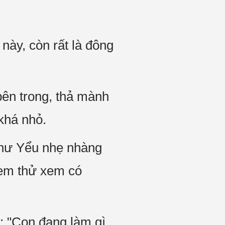
này, còn rất là đông
bên trong, thả mành
khá nhỏ.
Thư Yểu nhẹ nhàng
xem thử xem có
: "Con đang làm gì