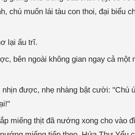
h, chú muốn lái tàu con thoi, đại biểu c
lại ấu trĩ.
ợc, bên ngoài không gian ngay cả một 
nhịn được, nhẹ nhàng bật cười: "Chú ú
ại!"
ắp miếng thịt đã nướng xong cho vào 
c nướng miếng tiếp theo. Hứa Thư Yểu c