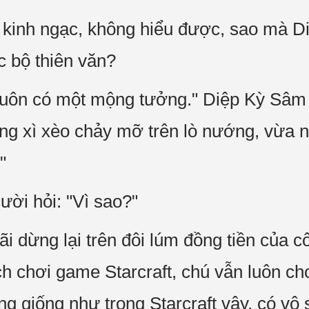
kinh ngạc, không hiểu được, sao mà D
c bộ thiên văn?
 luôn có một mộng tưởng." Diệp Kỳ Sâm
 đang xì xèo chảy mỡ trên lò nướng, vừa 
"
ời hỏi: "Vì sao?"
 dừng lại trên đôi lúm đồng tiền của cô
ích chơi game Starcraft, chú vẫn luôn cho
g giống như trong Starcraft vậy, có vô 