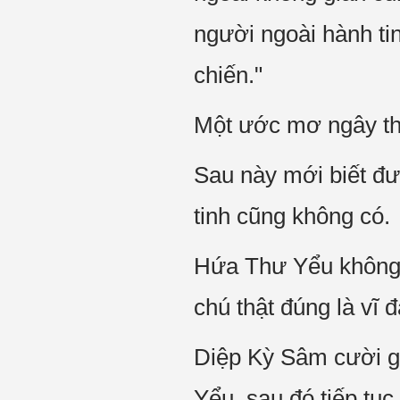
người ngoài hành tin
chiến."
Một ước mơ ngây thơ 
Sau này mới biết đư
tinh cũng không có.
Hứa Thư Yểu không 
chú thật đúng là vĩ đ
Diệp Kỳ Sâm cười g
Yểu, sau đó tiếp tụ