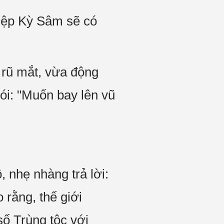
iệp Kỳ Sâm sẽ có
 rũ mắt, vừa động
nói: "Muốn bay lên vũ
, nhẹ nhàng trả lời:
 rằng, thế giới
số Trùng tộc với