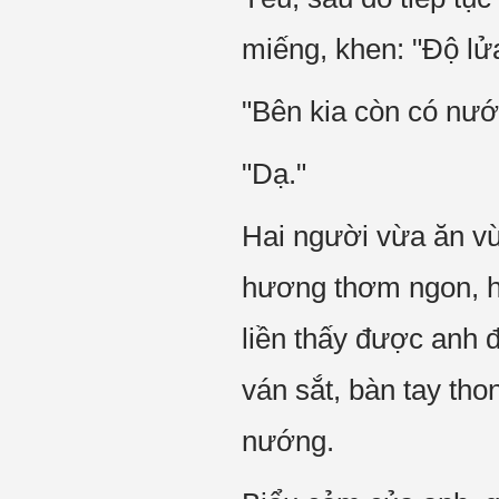
miếng, khen: "Độ lửa
"Bên kia còn có nướ
"Dạ."
Hai người vừa ăn vừ
hương thơm ngon, h
liền thấy được anh 
ván sắt, bàn tay tho
nướng.