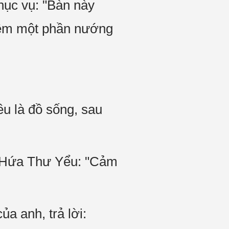
hục vụ: "Bàn này
thêm một phần nướng
ều là đồ sống, sau
ỏi Hứa Thư Yểu: "Cảm
a anh, trả lời: