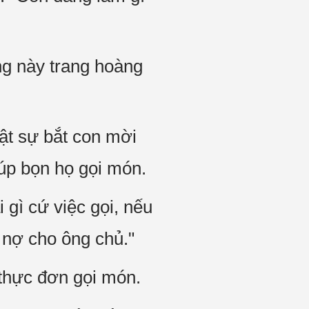
ng này trang hoàng
hật sự bắt con mời
iúp bọn họ gọi món.
gì cứ việc gọi, nếu
ả nợ cho ông chủ."
thực đơn gọi món.