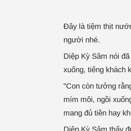
Đây là tiệm thịt nư
người nhé.
Diệp Kỳ Sâm nói đã 
xuống, tiếng khách 
"Con còn tưởng rằn
mím môi, ngồi xuống
mang đủ tiền hay kh
Diệp Kỳ Sâm thấy đư