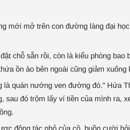
ớng mới mở trên con đường làng đại học 
đặt chỗ sẵn rồi, còn là kiểu phòng bao 
khứa ồn ào bên ngoài cũng giảm xuống 
g là quán nướng ven đường đó." Hứa 
, sau đó trộm lấy ví tiền của mình ra, 
ông.
ợc động tác nhỏ của cô, buồn cười hỏi