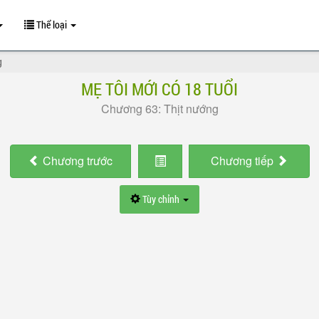
Thể loại
g
MẸ TÔI MỚI CÓ 18 TUỔI
Chương 63: Thịt nướng
Chương
trước
Chương
tiếp
Tùy chỉnh