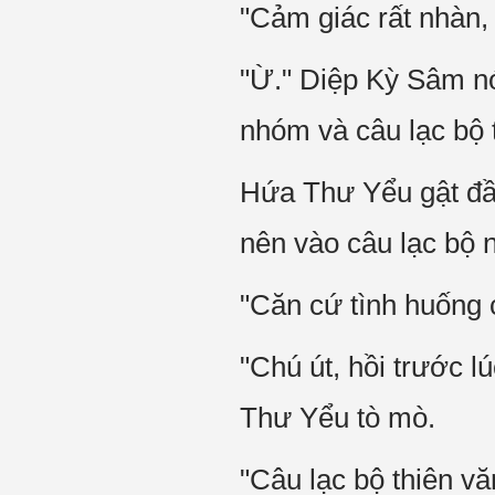
"Cảm giác rất nhàn, 
"Ừ." Diệp Kỳ Sâm nó
nhóm và câu lạc bộ t
Hứa Thư Yểu gật đầ
nên vào câu lạc bộ 
"Căn cứ tình huống c
"Chú út, hồi trước l
Thư Yểu tò mò.
"Câu lạc bộ thiên vă