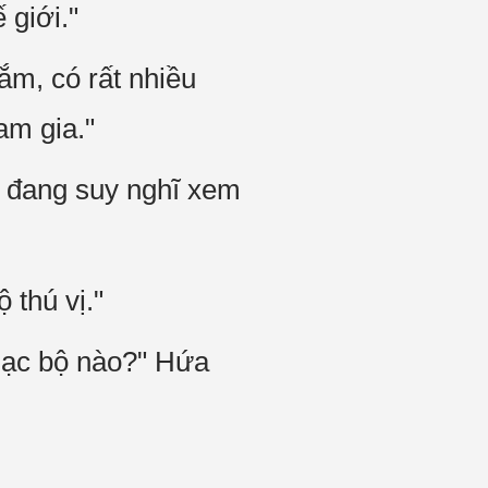
 giới."
ắm, có rất nhiều
am gia."
 đang suy nghĩ xem
 thú vị."
 lạc bộ nào?" Hứa