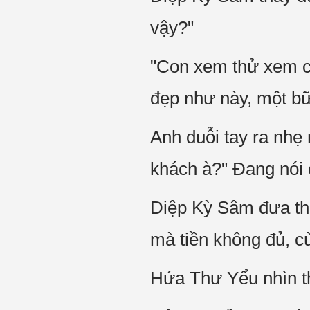
vậy?"
"Con xem thử xem co
đẹp như này, một bữa
Anh duỗi tay ra nhẹ 
khách à?" Đang nói 
Diệp Kỳ Sâm đưa th
mà tiền không đủ, cù
Hứa Thư Yểu nhìn th