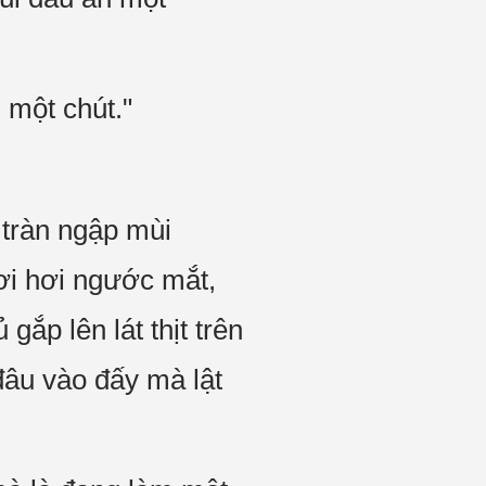
 một chút."
 tràn ngập mùi
ơi hơi ngước mắt,
ắp lên lát thịt trên
 đâu vào đấy mà lật