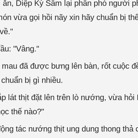
 ăn, Diệp Kỳ Sâm lại phân phó người p
món vừa gọi hồi nãy xin hãy chuẩn bị 
về."
ầu: "Vâng."
t mau đã được bưng lên bàn, rốt cuộc đ
chuẩn bị gì nhiều.
 lát thịt đặt lên trên lò nướng, vừa h
học thế nào?"
ng tác nướng thịt ung dung thong thả củ