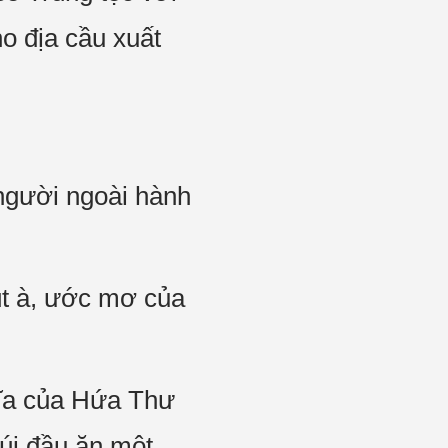
ho địa cầu xuất
người ngoài hành
t à, ước mơ của
đĩa của Hứa Thư
úi đầu ăn một