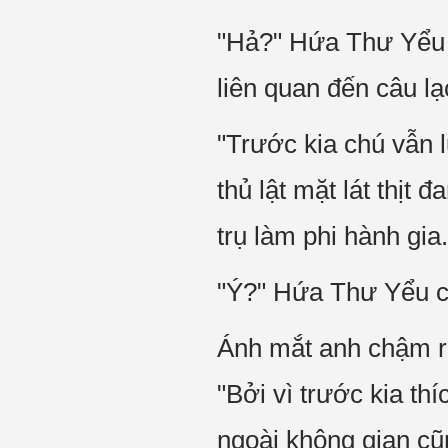
"Hả?" Hứa Thư Yểu 
liên quan đến câu lạ
"Trước kia chú vẫn
thủ lật mặt lát thịt
trụ làm phi hành gia.
"Ý?" Hứa Thư Yểu cư
Ánh mắt anh chậm rãi
"Bởi vì trước kia th
ngoài không gian cũn