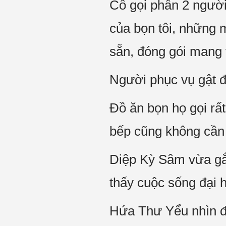
Cô gọi phần 2 người
của bọn tôi, những 
sẵn, đóng gói mang 
Người phục vụ gật đ
Đồ ăn bọn họ gọi rấ
bếp cũng không cần 
Diệp Kỳ Sâm vừa gắp
thấy cuộc sống đại 
Hứa Thư Yểu nhìn độ