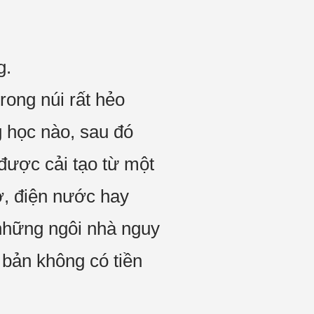
g.
rong núi rất hẻo
g học nào, sau đó
được cải tạo từ một
ờ, điện nước hay
những ngôi nhà nguy
bản không có tiền