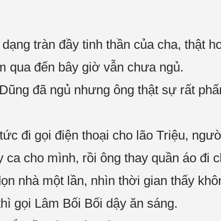
dạng tràn đầy tinh thần của cha, thật ho
m qua đến bây giờ vẫn chưa ngủ.
 Dũng đã ngủ nhưng ông thật sự rất phấ
tức đi gọi điện thoại cho lão Triệu, ngư
 ca cho mình, rồi ông thay quần áo đi 
 dọn nhà một lần, nhìn thời gian thấy khô
thì gọi Lâm Bối Bối dậy ăn sáng.