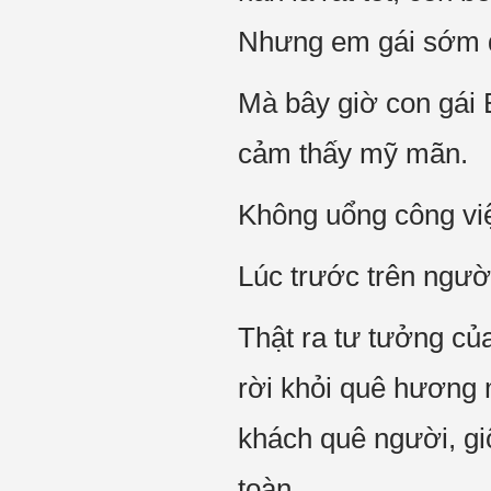
Nhưng em gái sớm đã
Mà bây giờ con gái 
cảm thấy mỹ mãn.
Không uổng công việc
Lúc trước trên ngườ
Thật ra tư tưởng củ
rời khỏi quê hương 
khách quê người, gi
toàn..