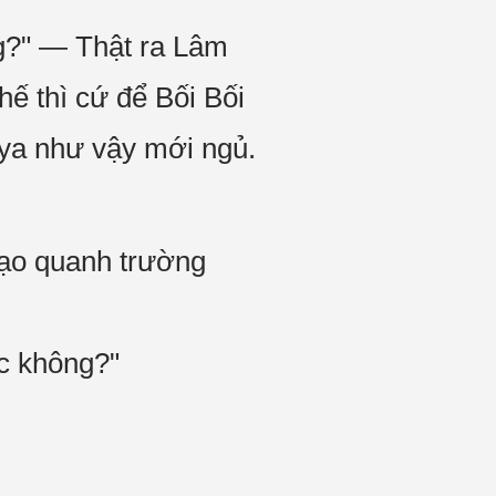
g?" — Thật ra Lâm
ế thì cứ để Bối Bối
uya như vậy mới ngủ.
dạo quanh trường
c không?"