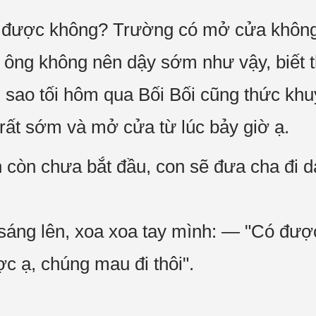
 được không? Trường có mở cửa khôn
 ông không nên dậy sớm như vậy, biết th
ù sao tối hôm qua Bối Bối cũng thức kh
ất sớm và mở cửa từ lúc bảy giờ ạ.
 còn chưa bắt đầu, con sẽ đưa cha đi 
áng lên, xoa xoa tay mình: — "Có đượ
c ạ, chúng mau đi thôi".