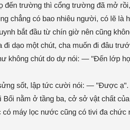
 đến trường thì cổng trường đã mở rồi, 
ng chẳng có bao nhiêu người, có lẽ là h
uynh bắt đầu từ chín giờ nên cũng không
a đi dạo một chút, cha muốn đi đâu trướ
 không chút do dự nói: — "Đến lớp h
sửng sốt, lập tức cười nói: — "Được ạ".
 Bối nằm ở tầng ba, cở sở vật chất củ
ọc có máy lọc nước cũng có tivi đa chức