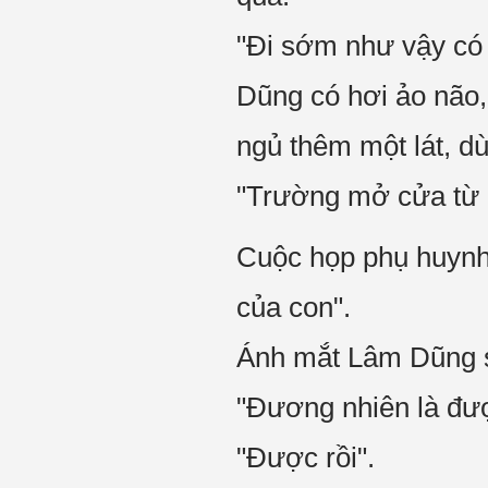
"Đi sớm như vậy có
Dũng có hơi ảo não,
ngủ thêm một lát, d
"Trường mở cửa từ r
Cuộc họp phụ huynh
của con".
Ánh mắt Lâm Dũng s
"Đương nhiên là đượ
"Được rồi".