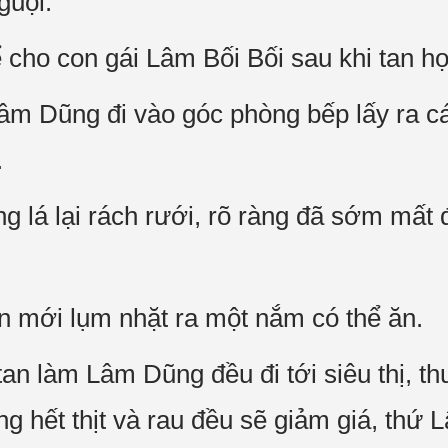
guội.
 cho con gái Lâm Bối Bối sau khi tan họ
m Dũng đi vào góc phòng bếp lấy ra cái 
.
g lá lại rách rưới, rõ ràng đã sớm mất đ
 mới lụm nhặt ra một nắm có thể ăn.
 tan làm Lâm Dũng đều đi tới siêu thị, t
ng hết thịt và rau đều sẽ giảm giá, th