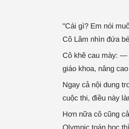
"Cái gì? Em nói muố
Cô Lâm nhìn đứa bé
Cô khẽ cau mày: — "
giáo khoa, nâng cao 
Ngay cả nội dung tr
cuộc thi, điều này 
Hơn nữa cô cũng cảm
Olympic toán học thì