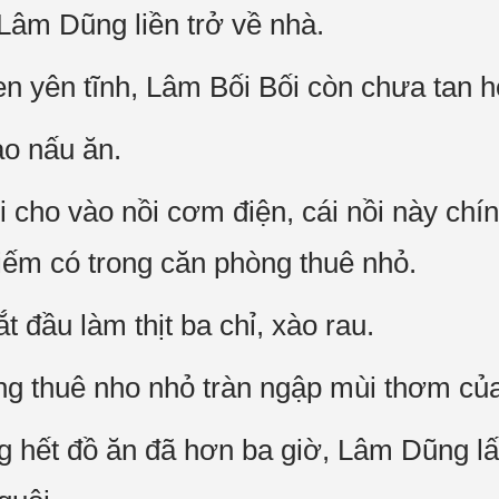
 Lâm Dũng liền trở về nhà.
 yên tĩnh, Lâm Bối Bối còn chưa tan h
o nấu ăn.
i cho vào nồi cơm điện, cái nồi này chí
iếm có trong căn phòng thuê nhỏ.
 đầu làm thịt ba chỉ, xào rau.
g thuê nho nhỏ tràn ngập mùi thơm của
g hết đồ ăn đã hơn ba giờ, Lâm Dũng lấ