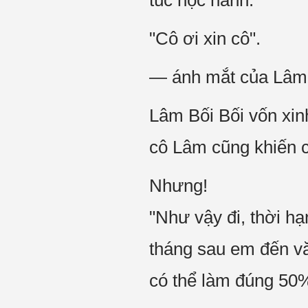
túc học hành.
"Cô ơi xin cô".
— ánh mắt của Lâm B
Lâm Bối Bối vốn xin
cô Lâm cũng khiến 
Nhưng!
"Như vậy đi, thời hạ
tháng sau em đến vă
có thể làm đúng 50%