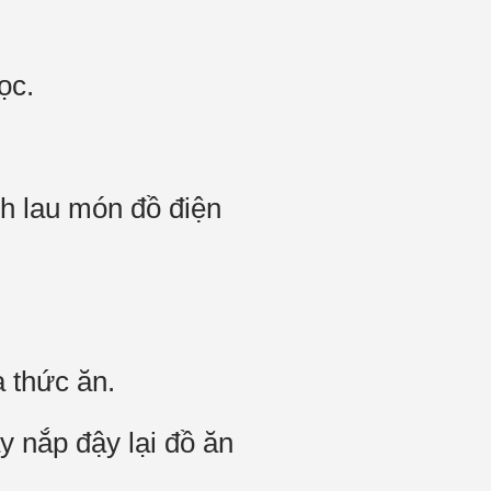
ọc.
nh lau món đồ điện
 thức ăn.
y nắp đậy lại đồ ăn