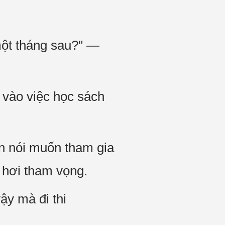
một tháng sau?" —
 vào việc học sách
òn nói muốn tham gia
 hơi tham vọng.
y mà đi thi