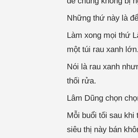
để chúng không bị n
Những thứ này là để
Làm xong mọi thứ Lâ
một túi rau xanh lớn
Nói là rau xanh nhưn
thối rửa.
Lâm Dũng chọn chọn
Mỗi buổi tối sau khi
siêu thị này bán khô