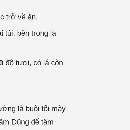
c trở về ăn.
túi, bên trong là
i độ tươi, có lá còn
hường là buổi tối mấy
ứ Lâm Dũng để tâm