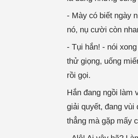
- Mày có biết ngày 
nó, nụ cười còn nha
- Tụi hắn! - nói xong
thử giọng, uống miế
rồi gọi.
Hắn đang ngồi làm v
giải quyết, đang vùi
thẳng mà gặp mấy ch