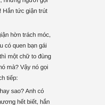
i, những người gọi
 Hắn tức giận trút
 giận hờn trách móc,
âu có quen bạn gái
thì một chữ to đùng
 nó mà? Vậy nó gọi
h tiếp:
 hay sao? Anh có
hương hết biết, hắn