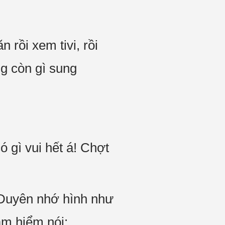
 rồi xem tivi, rồi
g còn gì sung
ó gì vui hết á! Chợt
 Duyên nhớ hình như
am hiểm nói: