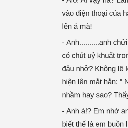
- Alô! Ai vậy hã? Là
vào điện thoại của h
lên á mà!
- Anh..........anh ch
có chút uỷ khuất tr
đâu nhở? Không lẽ lộ
hiện lên mắt hắn: "
nhầm hay sao? Thấy 
- Anh à!? Em nhớ a
biết thế là em buồn 