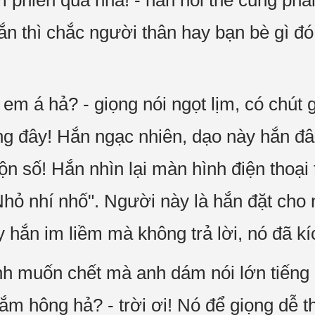
m phiền quá nha! - hắn nói thế cũng phả
ắn thì chắc người thân hay bạn bè gì đó!
ửi em á hả? - giọng nói ngọt lịm, có chút
ong đây! Hắn ngạc nhiên, dạo này hắn đ
n số! Hắn nhìn lại màn hình điện thoại 
 Nhỏ nhí nhố". Người này là hắn đặt cho
hắn im liềm mà không trả lời, nó đã kíc
nh muốn chết mà anh dám nói lớn tiếng
lắm hông hả? - trời ơi! Nó để giọng dễ t