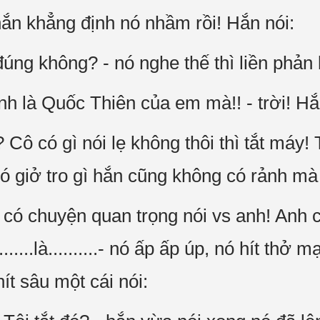
hắn khẳng định nó nhầm rồi! Hắn nói:
đúng không? - nó nghe thế thì liền phản 
Anh là Quốc Thiên của em mà!! - trời! H
 Cô có gì nói lẹ không thôi thì tắt máy! 
ó giở tro gì hắn cũng không có rảnh mà t
có chuyện quan trọng nói vs anh! Anh c
.............là..........- nó ấp ấp úp, nó hít t
ít sâu một cái nói: