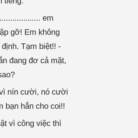
 tiếng:
................. em
gặp gỡ! Em không
định. Tạm biệt!! -
hắn đang đơ cả mặt,
 sao?
ì nín cười, nó cười
m bạn hắn cho coi!!
t vì công việc thì