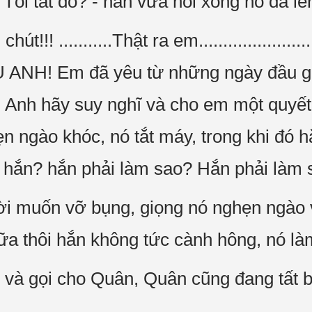
Tôi tắt đó? - hắn vừa nói xong nó đã lên
!! ...........Thật ra em.........................
U ANH! Em đã yêu từ những ngày đầu 
! Anh hãy suy nghĩ và cho em một quyết 
ẹn ngào khóc, nó tắt máy, trong khi đó 
u hắn? hắn phải làm sao? Hắn phải làm
i muốn vỡ bụng, giọng nó nghẹn ngào v
ữa thôi hắn không tức cành hông, nó là
 và gọi cho Quân, Quân cũng đang tất bậ