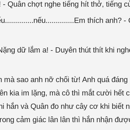
 - Quân chợt nghe tiếng hít thở, tiếng c
u..............nếu..............Em thích anh
Nặng dữ lắm a! - Duyên thút thít khi n
h mà sao anh nỡ chối từ! Anh quá đáng l
ên kia im lặng, mà cô thì mắt cười hết 
khi hắn và Quân đo như cây cơ khi biết 
rong cảm giác lân lân thì hắn nhận được