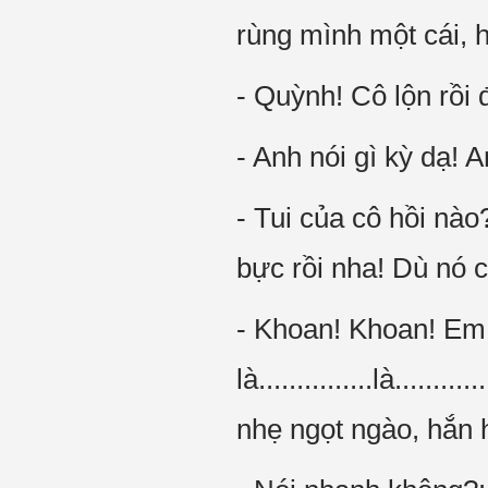
rùng mình một cái, 
- Quỳnh! Cô lộn rồi 
- Anh nói gì kỳ dạ! 
- Tui của cô hồi nào?
bực rồi nha! Dù nó c
- Khoan! Khoan! Em 
là...............là......
nhẹ ngọt ngào, hắn h