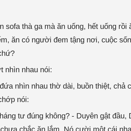
 sofa thà ga mà ăn uống, hết uống rồi ăn
ếm, ăn có người đem tậng nơi, cuộc sốn
chứ?
t nhìn nhau nói:
 đứa nhìn nhau thờ dài, buồn thiệt, chả c
chớp nói:
tháng tư đúng không? - Duyên gật đầu,
chưa chắc ăn lắm. Nó cười một cái nh