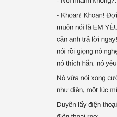
- Nói nhanh không?: 
- Khoan! Khoan! Đợi chút!
muốn nói là EM YÊ
cần anh trả lời ngay
nói rồi giọng nó ngh
nó thích hắn, nó yê
Nó vừa nói xong cườ
như điên, một lúc m
Duyên lấy điện thoại
điện thoại reo: