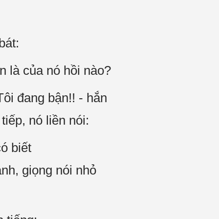
bát:
ắn là của nó hồi nào?
Tôi đang bận!! - hắn
iếp, nó liền nói:
ó biết
hở mạnh, giọng nói nhỏ