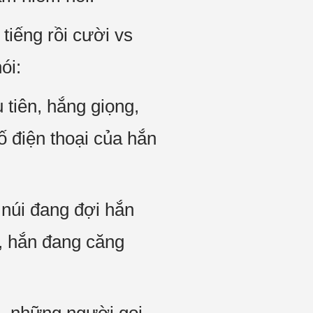
tiếng rồi cười vs
ói:
u tiên, hắng giọng,
ố điện thoại của hắn
 núi đang đợi hắn
o, hắn đang căng