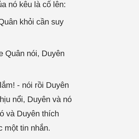
ủa nó kêu là cố lên:
? - Quân khỏi cần suy
ghe Quân nói, Duyên
ắm! - nói rồi Duyên
chịu nổi, Duyên và nó
nó và Duyên thích
 một tin nhắn.