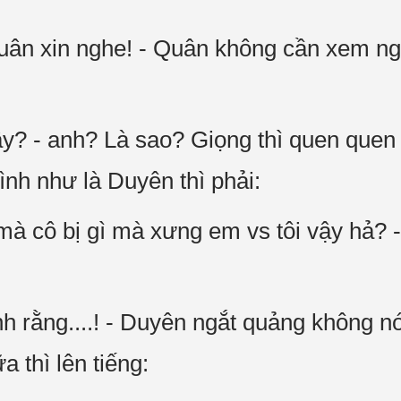
Quân xin nghe! - Quân không cần xem n
ậy? - anh? Là sao? Giọng thì quen que
Hình như là Duyên thì phải:
 mà cô bị gì mà xưng em vs tôi vậy hả? 
h rằng....! - Duyên ngắt quảng không n
a thì lên tiếng: