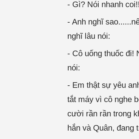
- Gì? Nói nhanh coi!!
- Anh nghĩ sao......nế
nghĩ lâu nói:
- Cô uống thuốc đi! 
nói:
- Em thật sự yêu an
tắt máy vì cô nghe b
cười rần rần trong 
hắn và Quân, đang t