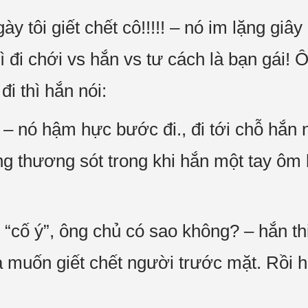
 tôi giết chết cô!!!!! – nó im lặng giây 
ì đi chới vs hắn vs tư cách là bạn gái! 
đi thì hắn nói:
 – nó hậm hực bước đi., đi tới chỗ hắn
ọng thương sót trong khi hắn một tay ôm
“cố ý”, ông chủ có sao không? – hắn thiệ
à muốn giết chết người trước mặt. Rồi h