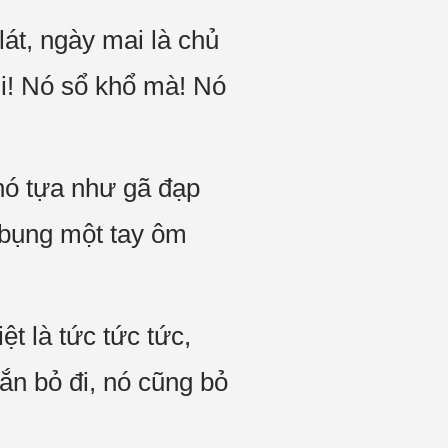
lát, ngày mai là chủ
Ôi! Nó sổ khổ mà! Nó
 nó tựa như gã đạp
 bụng một tay ôm
t là tức tức tức,
ắn bỏ đi, nó cũng bỏ