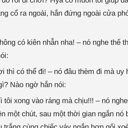
đồ rồi đi chơi? Hya cô muốn tôi giúp đ
hẳng cổ ra ngoài, hắn đứng ngoài cửa p
hông có kiên nhẫn nha! – nó nghe thế t
ói:
 thì có thể đi! – nó đâu thèm đi mà uy 
ì? Nào ngờ hắn nói:
tôi xong vào ráng mà chịu!!! – nó nghe 
ên một chút, sau một thời gian ngắn nó 
 trắng cùng chiếc váy ngắn hơn gối xo