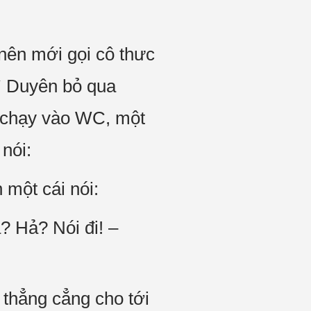
 nên mới gọi cô thưc
hì Duyên bỏ qua
 chạy vào WC, một
nói:
 một cái nói:
? Hả? Nói đi! –
 thẳng cẳng cho tới