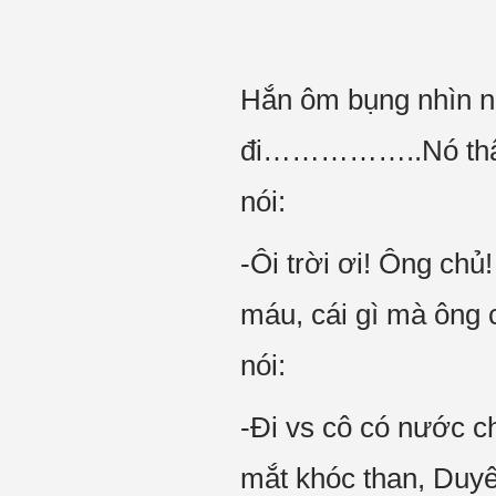
Hắn ôm bụng nhìn 
đi……………..Nó thấy h
nói:
-Ôi trời ơi! Ông chủ
máu, cái gì mà ông 
nói:
-Đi vs cô có nước c
mắt khóc than, Duyê