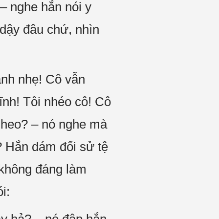
– nghe hắn nói y
 dậy đâu chứ, nhìn
ánh nhẹ! Cô vẫn
ĩnh! Tôi nhéo cô! Cô
đồ heo? – nó nghe mà
ế? Hắn dám đối sử tệ
 không đáng làm
i: