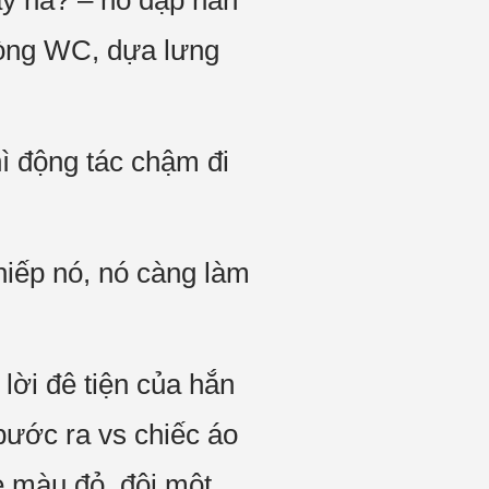
ây hả? – nó đập hắn
hòng WC, dựa lưng
hì động tác chậm đi
hiếp nó, nó càng làm
lời đê tiện của hắn
bước ra vs chiếc áo
è màu đỏ, đội một