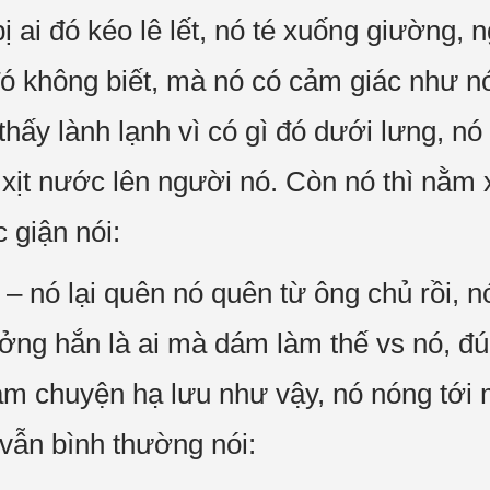
ị ai đó kéo lê lết, nó té xuống giường,
đó không biết, mà nó có cảm giác như nó
thấy lành lạnh vì có gì đó dưới lưng, nó
xịt nước lên người nó. Còn nó thì nằm
 giận nói:
 – nó lại quên nó quên từ ông chủ rồi, 
ởng hắn là ai mà dám làm thế vs nó, đú
àm chuyện hạ lưu như vậy, nó nóng tới
 vẫn bình thường nói: