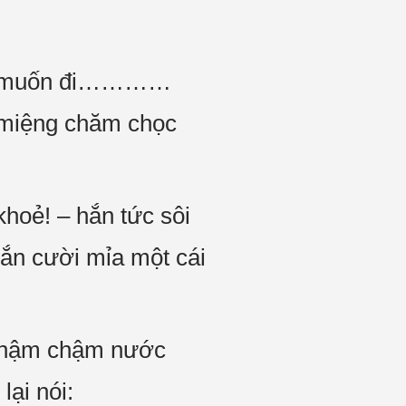
hắn muốn đi…………
 miệng chăm chọc
khoẻ! – hắn tức sôi
ắn cười mỉa một cái
ó chậm chậm nước
ại nói: