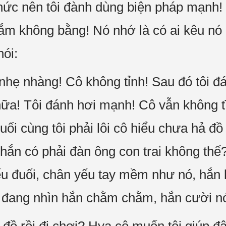
thức nên tôi đành dùng biện pháp mạnh! 
ắm không bằng! Nó nhớ là có ai kêu nó
ói:
 nhẹ nhàng! Cô không tỉnh! Sau đó tôi đ
nữa! Tôi đánh hơi mạnh! Cô vẫn không t
uối cùng tôi phải lôi cô hiểu chưa hả 
, hắn có phải đàn ông con trai không th
ếu đuối, chân yếu tay mềm như nó, hắn
 đang nhìn hắn chằm chằm, hắn cười nó