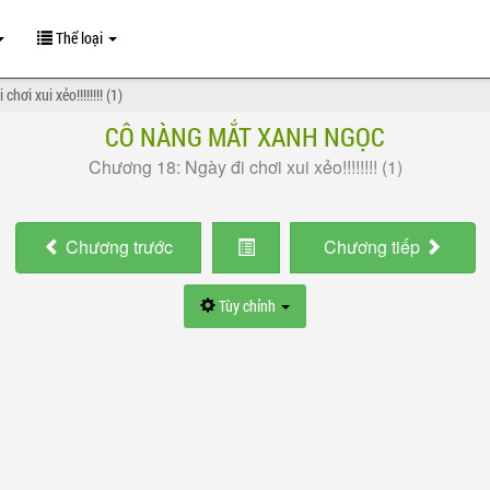
Thể loại
hơi xui xẻo!!!!!!!! (1)
CÔ NÀNG MẮT XANH NGỌC
Chương 18: Ngày đi chơi xui xẻo!!!!!!!! (1)
Chương
trước
Chương
tiếp
Tùy chỉnh