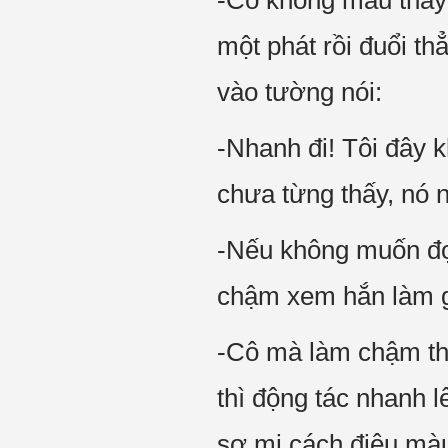
-Cô không mau thay 
một phát rồi đuổi t
vào tường nói:
-Nhanh đi! Tôi đây k
chưa từng thấy, nó n
-Nếu không muốn đợi
chậm xem hắn làm g
-Cô mà làm chậm thì 
thì động tác nhanh l
sơ mi cách điệu màu