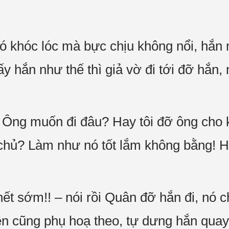
nó khóc lóc mà bực chịu không nổi, 
ắn như thế thì giả vờ đi tới đỡ hắn,
! Ông muốn đi đâu? Hay tôi đỡ ông cho 
chủ? Làm như nó tốt lắm không bằng! H
hết sớm!! – nói rồi Quân đỡ hắn đi, n
n cũng phụ hoạ theo, tự dưng hắn quay l