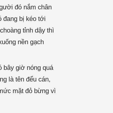
 người đó nắm chân
 đang bị kéo tới
 choàng tỉnh dậy thì
 xuống nền gạch
nó bây giờ nóng quá
ng là tên đểu cán,
 mức mặt đỏ bừng vì