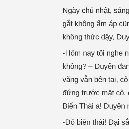
Ngày chủ nhật, sán
gắt không ấm áp cũn
không thức dậy, Duy
-Hôm nay tôi nghe n
không? – Duyên đang
văng vẫn bên tai, c
đứng trước mặt cô, 
Biến Thái a! Duyên 
-Đồ biến thái! Đại s