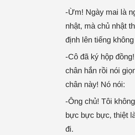
-Ừm! Ngày mai là ngày
nhật, mà chủ nhật th
định lên tiếng không 
-Cô đã ký hộp đồng!
chân hắn rồi nói gi
chân này! Nó nói:
-Ông chủ! Tôi không 
bực bực bực, thiệt l
đi.