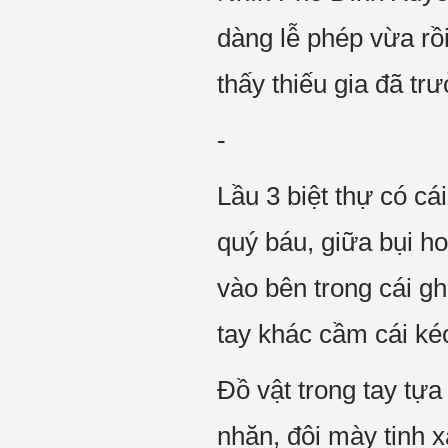
dàng lễ phép vừa rồ
thấy thiếu gia đã t
-
Lầu 3 biệt thự có cá
quý báu, giữa bụi h
vào bên trong cái gh
tay khác cầm cái ké
Đồ vật trong tay tự
nhăn, đôi mày tinh 