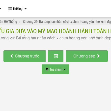
Thể loại
oàn Hệ Thống
Chương 29: Bá tổng hai nhân cách x chim hoàng yến nhỏ xinh đẹ
IẾU GIA DỰA VÀO MỸ MẠO HOÀNH HÀNH TOÀN 
ơng 29: Bá tổng hai nhân cách x chim hoàng yến nhỏ xinh đẹ
Chương
trước
Chương
tiếp
Tùy chỉnh