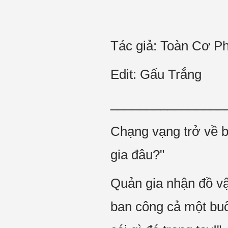
Tác giả: Toàn Cơ P
Edit: Gấu Trắng
________________
Chạng vạng trở về bi
gia đâu?"
Quản gia nhận đồ vậ
ban công cả một buổi