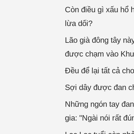
Còn điều gì xấu hổ h
lừa dối?
Lão già đông tây này
được chạm vào Khư
Đều để lại tất cả ch
Sợi dây được đan ch
Những ngón tay đan 
gia: "Ngài nói rất đú