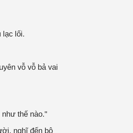
lạc lối.
uyên vỗ vỗ bả vai
 như thế nào."
ười, nghĩ đến bộ