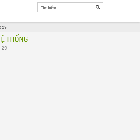
p 29
HỆ THỐNG
p 29