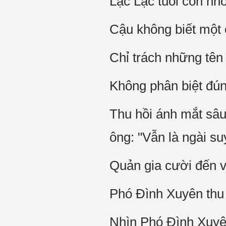
Lạc Lạc tuổi còn nhỏ
Cậu không biết một c
Chỉ trách những tên
Không phân biệt đún
Thu hồi ánh mắt sâu
ông: "Vẫn là ngài su
Quản gia cười đến vẻ
Phó Đình Xuyên thu h
Nhìn Phó Đình Xuyên