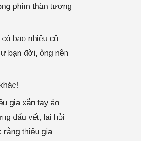
 đóng phim thần tượng
 có bao nhiêu cô
hư bạn đời, ông nên
 khác!
ếu gia xắn tay áo
g dấu vết, lại hỏi
 rằng thiếu gia