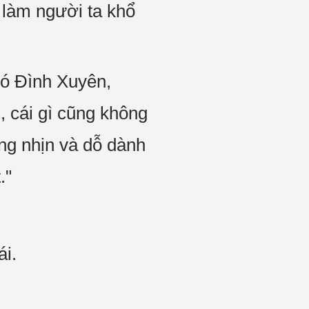
 làm người ta khổ
hó Đình Xuyên,
, cái gì cũng không
ờng nhịn và dỗ dành
."
i.