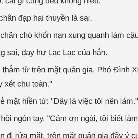
, cái gì cũng đều không hiểu.
hân đạp hai thuyền là sai.
 chân chó khốn nạn xung quanh làm cậu 
g sai, dạy hư Lạc Lạc của hắn.
 thẳm từ trên mặt quản gia, Phó Đình X
y xét chu toàn."
 mặt hiền từ: "Đây là việc tôi nên làm."
ồi ngón tay, "Cảm ơn ngài, tôi biết làm
 đi rửa mặt, trên mặt quản gia đầy ý c