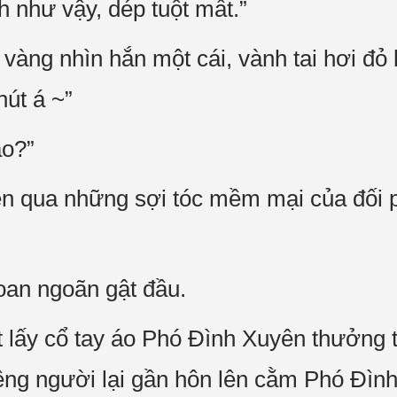
 như vậy, dép tuột mất.”
vàng nhìn hắn một cái, vành tai hơi đỏ
út á ~”
ao?”
ên qua những sợi tóc mềm mại của đối 
an ngoãn gật đầu.
t lấy cổ tay áo Phó Đình Xuyên thưởng t
êng người lại gần hôn lên cằm Phó Đìn