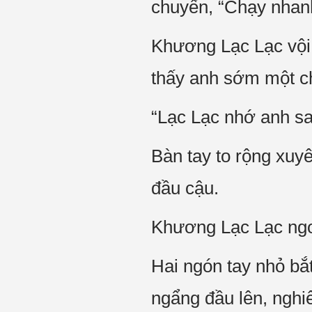
chuyển, “Chạy nhanh
Khương Lạc Lạc vội 
thấy anh sớm một ch
“Lạc Lạc nhớ anh s
Bàn tay to rộng xuy
đầu cậu.
Khương Lạc Lạc ngo
Hai ngón tay nhỏ bắ
ngẩng đầu lên, nghi