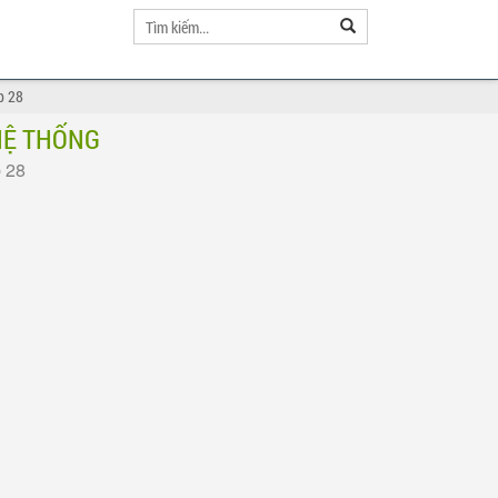
p 28
HỆ THỐNG
p 28