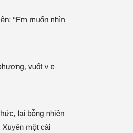
 lên: “Em muốn nhìn
phương, vuốt v e
hức, lại bỗng nhiên
h Xuyên một cái