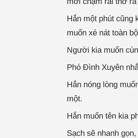
mới chậm rãi thở ra
Hắn một phút cũng kh
muốn xé nát toàn bộ
Người kia muốn cù
Phó Đình Xuyên nhắ
Hắn nóng lòng muốn 
một.
Hắn muốn tên kia ph
Sạch sẽ nhanh gọn, 