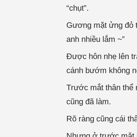
“chụt”.
Gương mặt ửng đỏ t
anh nhiều lắm ~”
Được hôn nhẹ lên tr
cánh bướm không ng
Trước mắt thân thể n
cũng đã làm.
Rõ ràng cũng cái th
Nhưng ở trước mặt n