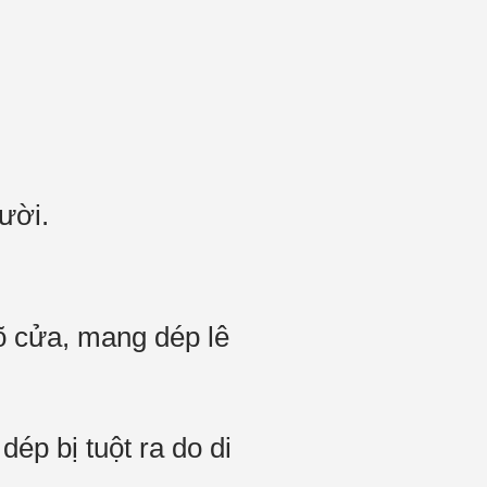
ười.
õ cửa, mang dép lê
ép bị tuột ra do di