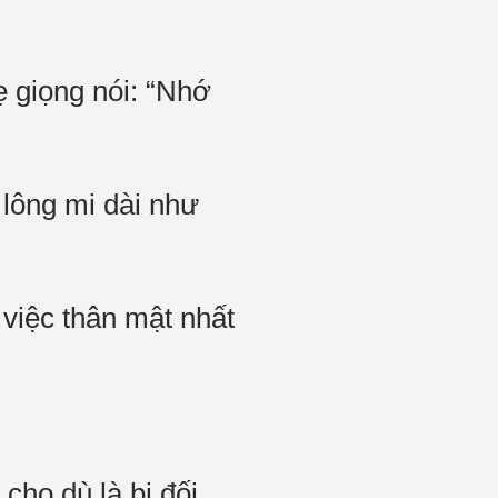
 giọng nói: “Nhớ
 lông mi dài như
 việc thân mật nhất
ho dù là bị đối