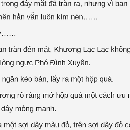
 trong đáy mắt đã tràn ra, nhưng vì ban
, nên hắn vẫn luôn kìm nén……
tay……
lan tràn đến mặt, Khương Lạc Lạc không
 lòng ngực Phó Đình Xuyên.
ngăn kéo bàn, lấy ra một hộp quà.
ương rõ ràng mở hộp quà một cách ưu 
ợi dây mỏng manh.
à một sợi dây màu đỏ, trên sợi dây đỏ c