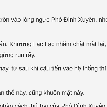
rốn vào lòng ngực Phó Đình Xuyên, nhẹ
án, Khương Lạc Lạc nhắm chặt mắt lại,
ừng run rẩy.
ày, từ sau khi cậu tiến vào hệ thống thì
ân thể này, cũng khuôn mặt này.
hân cách thứ hai của Phó Đình Xuyên, c