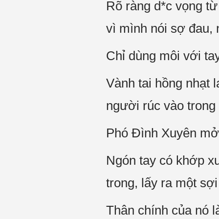
Rõ ràng d*c vọng từ
vì mình nói sợ đau
Chỉ dùng môi với 
Vành tai hồng nhạt 
người rúc vào trong
Phó Đình Xuyên mở 
Ngón tay có khớp x
trong, lấy ra một s
Thân chính của nó l