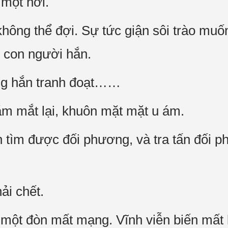
 một hơi.
ông thể đợi. Sự tức giận sôi trào muốn t
 con người hắn.
ng hắn tranh đoạt……
m mắt lại, khuôn mặt mặt u ám.
tìm được đối phương, và tra tấn đối p
ải chết.
một đòn mất mạng. Vĩnh viễn biến mất 