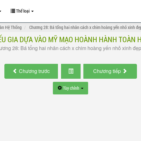
Thể loại
oàn Hệ Thống
Chương 28: Bá tổng hai nhân cách x chim hoàng yến nhỏ xinh đẹ
IẾU GIA DỰA VÀO MỸ MẠO HOÀNH HÀNH TOÀN 
ơng 28: Bá tổng hai nhân cách x chim hoàng yến nhỏ xinh đẹ
Chương
trước
Chương
tiếp
Tùy chỉnh