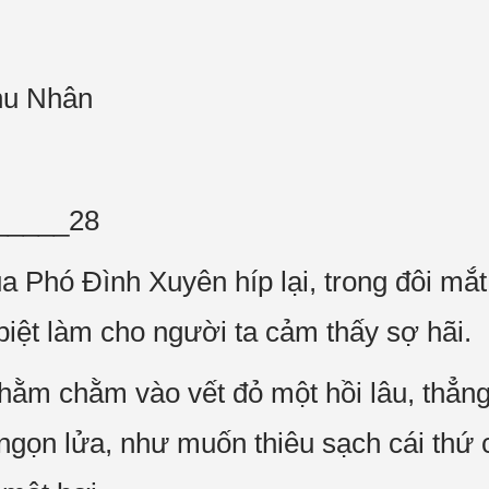
hu Nhân
_____28
a Phó Đình Xuyên híp lại, trong đôi mắt
c biệt làm cho người ta cảm thấy sợ hãi.
chằm chằm vào vết đỏ một hồi lâu, thẳng
ngọn lửa, như muốn thiêu sạch cái thứ