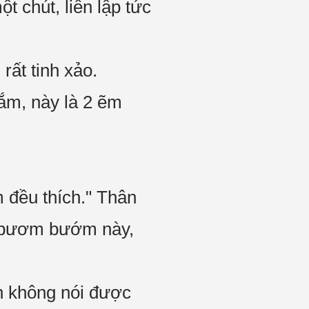
 chút, liền lập tức
rất tinh xảo.
ắm, này là 2 ẽm
 đều thích." Thân
ư bươm bướm này,
n không nói được