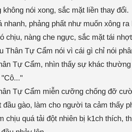
g không nói xong, sắc mặt liền thay đổi.
uá nhanh, phảng phất như muốn xông ra
 chịu, nàng che ngực, sắc mặt tái nhợt 
u Thân Tự Cẩm nói vì cái gì chỉ nói ph
Thân Tự Cẩm, nhìn thấy sự khác thường
"Cô..."
Thân Tự Cẩm miễn cưỡng chống đỡ cười
bắt đầu gào, làm cho người ta cảm thấy p
 chịu quá tải đột nhiên bị k1ch thích, th