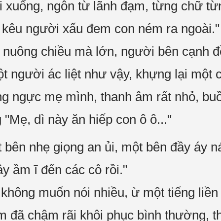
i xuống, ngôn từ lãnh đạm, từng chữ từ
ền kêu người xấu đem con ném ra ngoài."
nuông chiều mà lớn, người bên cạnh đề
t người ác liệt như vậy, khựng lại một c
ng ngực mẹ mình, thanh âm rất nhỏ, buồ
 "Mẹ, dì này ăn hiếp con ô ô..."
t bên nhẹ giọng an ủi, một bên đầy áy 
gây ầm ĩ đến các cô rồi."
không muốn nói nhiều, ừ một tiếng liền r
 đã chậm rãi khôi phục bình thường, th