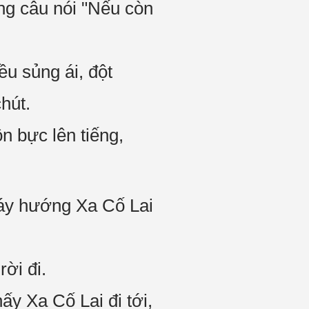
ng câu nói "Nếu còn
u sủng ái, đột
hút.
n bực lên tiếng,
náy hướng Xa Cố Lai
ời đi.
ấy Xa Cố Lai đi tới,