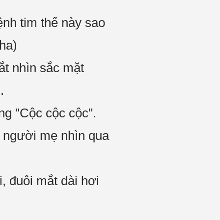
bệnh tim thế này sao
aha)
ắt nhìn sắc mặt
.
ang "Cộc cộc cộc".
, người mẹ nhìn qua
, đuôi mắt dài hơi