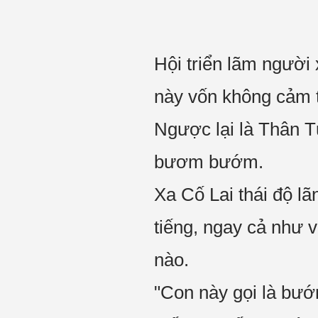
Hội triển lãm người
này vốn không cảm t
Ngược lại là Thân T
bươm bướm.
Xa Cố Lai thái độ lã
tiếng, ngay cả như 
nào.
"Con này gọi là bư