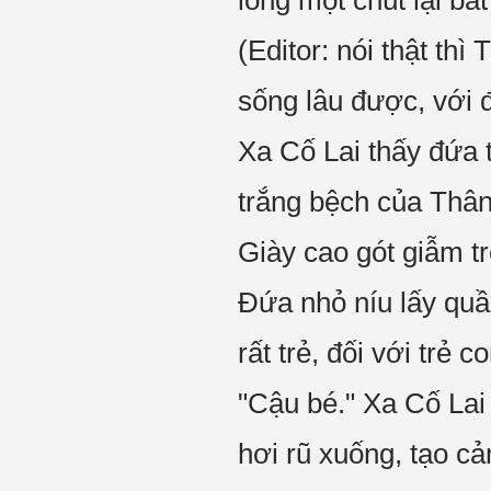
lỏng một chút lại bắ
(Editor: nói thật th
sống lâu được, với đ
Xa Cố Lai thấy đứa t
trắng bệch của Thân
Giày cao gót giẫm tr
Đứa nhỏ níu lấy qu
rất trẻ, đối với trẻ
"Cậu bé." Xa Cố Lai 
hơi rũ xuống, tạo c