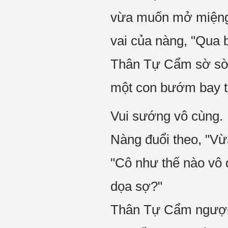
vừa muốn mở miệng g
vai của nàng, "Qua b
Thân Tự Cẩm sờ sờ 
một con bướm bay tớ
Vui sướng vô cùng.
Nàng đuổi theo, "Vừ
"Cô như thế nào vô 
dọa sợ?"
Thân Tự Cẩm ngượng