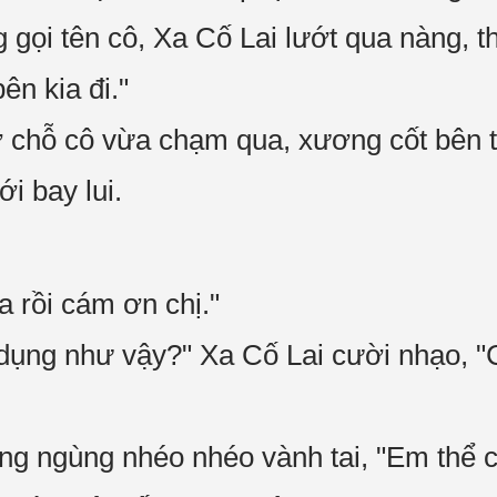
ọi tên cô, Xa Cố Lai lướt qua nàng, th
ên kia đi."
chỗ cô vừa chạm qua, xương cốt bên t
i bay lui.
a rồi cám ơn chị."
dụng như vậy?" Xa Cố Lai cười nhạo, "C
 ngùng nhéo nhéo vành tai, "Em thể c