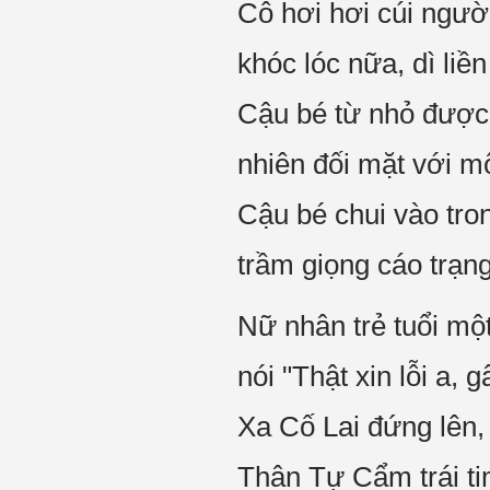
Cô hơi hơi cúi ngườ
khóc lóc nữa, dì li
Cậu bé từ nhỏ được 
nhiên đối mặt với mộ
Cậu bé chui vào tro
trầm giọng cáo trạng
Nữ nhân trẻ tuổi mộ
nói "Thật xin lỗi a, 
Xa Cố Lai đứng lên, 
Thân Tự Cẩm trái tim