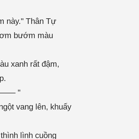
m này." Thân Tự
 bươm bướm màu
àu xanh rất đậm,
p.
y —— "
 ngột vang lên, khuấy
 thình lình cuồng