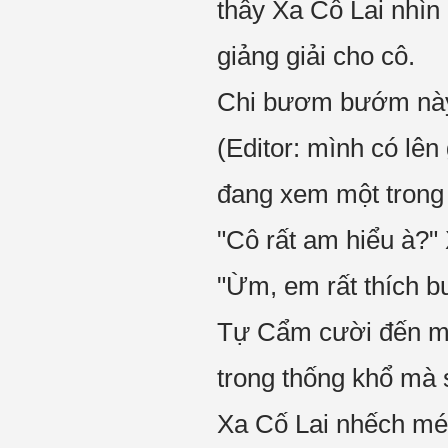
thấy Xa Cố Lai nhìn
giảng giải cho cô.
Chi bươm bướm này c
(Editor: mình có lê
đang xem một trong s
"Cô rất am hiểu à?" 
"Ừm, em rất thích b
Tự Cẩm cười đến mứ
trong thống khổ mà s
Xa Cố Lai nhếch mép