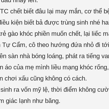
t đầu nhảy lên.
ì TTC chết biết đâu lại may mắn, cơ thể 
iều kiện biết bả được trùng sinh nhé h
rẻ gào khóc phiền muốn chết, lại liếc m
 Tự Cẩm, cô theo hướng đứa nhỏ đi tới
ên sàn nhà bóng loáng, phát ra tiếng v
ần áo của mẹ mình liều mạng khóc rống
 con chơi xấu cũng không có cách.
sinh ra vốn mỹ lệ, thời điểm không cười
ảm giác lạnh như băng.