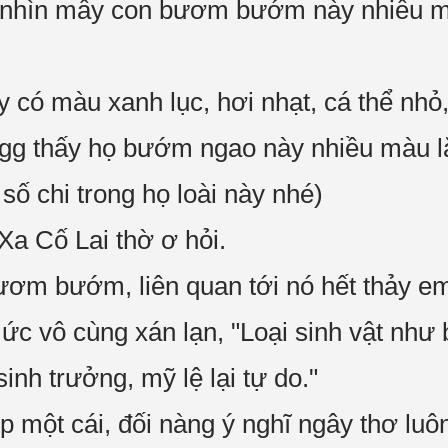
 nhìn mấy con bươm bướm này nhiều một
ó màu xanh lục, hơi nhạt, cá thể nhỏ, 
n gg thấy họ bướm ngao này nhiều màu l
ố chi trong họ loài này nhé)
Xa Cố Lai thờ ơ hỏi.
ươm bướm, liên quan tới nó hết thảy em
c vô cùng xán lạn, "Loại sinh vật nh
inh trưởng, mỹ lệ lại tự do."
 một cái, đối nàng ý nghĩ ngây thơ luô