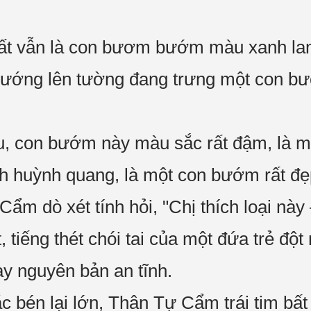
ất vẫn là con bươm bướm màu xanh la
 hướng lên tường đang trưng một con
u, con bướm này màu sắc rất đậm, là m
h huỳnh quang, là một con bướm rất đẹ
 Cẩm dò xét tính hỏi, "Chị thích loại nà
, tiếng thét chói tai của một đứa trẻ đột
y nguyên bản an tĩnh.
sắc bén lại lớn, Thân Tự Cẩm trái tim bất