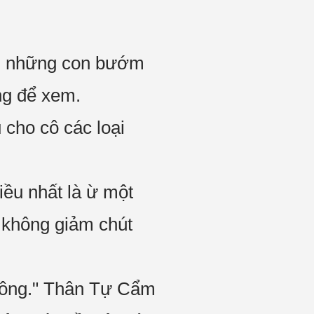
ới những con bướm
ng để xem.
 cho cô các loại
iều nhất là ừ một
 không giảm chút
không." Thân Tự Cẩm