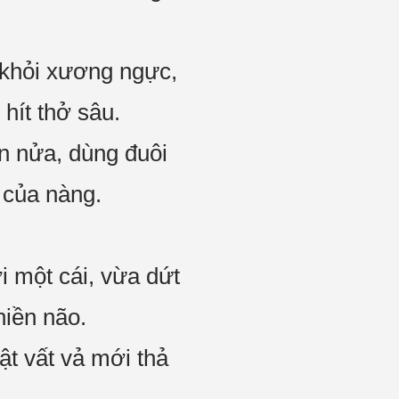
 khỏi xương ngực,
hít thở sâu.
ân nửa, dùng đuôi
 của nàng.
 một cái, vừa dứt
hiền não.
ật vất vả mới thả