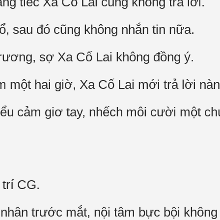
ng tiếc Xa Cố Lai cũng không trả lời.
, sau đó cũng không nhắn tin nữa.
rương, sợ Xa Cố Lai không đồng ý.
 một hai giờ, Xa Cố Lai mới trả lời nàn
u cảm giơ tay, nhếch môi cười một chút
 trí CG.
nhân trước mắt, nội tâm bực bội không 