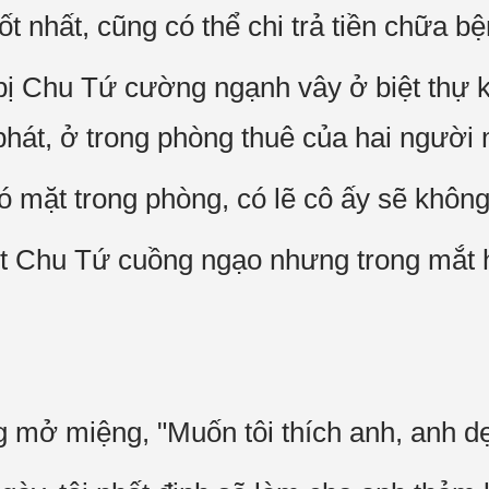
 tốt nhất, cũng có thể chi trả tiền chữa b
 bị Chu Tứ cường ngạnh vây ở biệt thự k
 phát, ở trong phòng thuê của hai người
ó mặt trong phòng, có lẽ cô ấy sẽ không
t Chu Tứ cuồng ngạo nhưng trong mắt h
g mở miệng, "Muốn tôi thích anh, anh dẹ