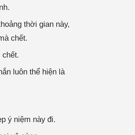
ệnh.
hoảng thời gian này,
 mà chết.
 chết.
ắn luôn thể hiện là
p ý niệm này đi.