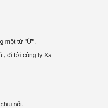
g một từ "Ừ".
, đi tới công ty Xa
chịu nổi.