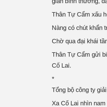
giản bình thường, đá
Thân Tự Cẩm xấu hổ
Nàng có chút khẩn t
Chờ qua đại khái tầm
Thân Tự Cẩm gửi biể
Cố Lai.
*
Tổng bộ công ty giải
Xa Cố Lai nhìn nam 