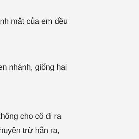
 ánh mắt của em đều
en nhánh, giống hai
không cho cô đi ra
huyện trừ hắn ra,