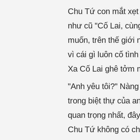
Chu Tứ con mắt xẹt
như cũ "Cố Lai, cùn
muốn, trên thế giới
vì cái gì luôn cố tìn
Xa Cố Lai ghê tởm m
"Anh yêu tôi?" Nàng
trong biệt thự của an
quan trọng nhất, đây
Chu Tứ không có chú