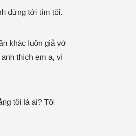
h đừng tới tìm tôi.
ần khác luôn giả vờ
 anh thích em a, vì
g tôi là ai? Tôi