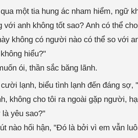
 qua một tia hung ác nham hiểm, ngữ k
g với anh không tốt sao? Anh có thể c
 này không có người nào có thể so với 
h không hiểu?"
uốn ói, thần sắc băng lãnh.
 cười lạnh, biểu tình lạnh đến đáng sợ,
h, không cho tôi ra ngoài gặp người, hại
 là yêu sao?"
t nào hối hận, "Đó là bởi vì em vẫn luô