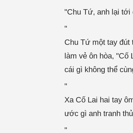
"Chu Tứ, anh lại tới 
"
Chu Tứ một tay đút t
làm vẻ ôn hòa, "Cố L
cái gì không thể cù
"
Xa Cố Lai hai tay ôm
ước gì anh tranh thủ
"