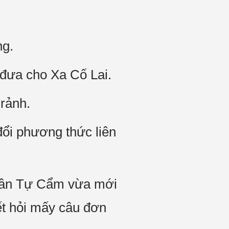
ng.
 đưa cho Xa Cố Lai.
 rảnh.
đổi phương thức liên
Thân Tự Cẩm vừa mới
ết hỏi mấy câu đơn