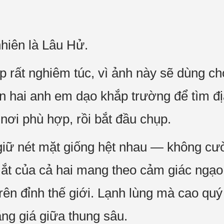
hiên là Lâu Hử.
 rất nghiêm túc, vì ảnh này sẽ dùng ch
ẫn hai anh em dạo khắp trường để tìm đị
ơi phù hợp, rồi bắt đầu chụp.
iữ nét mặt giống hệt nhau — không cười
ắt của cả hai mang theo cảm giác ngạo
ên đỉnh thế giới. Lạnh lùng mà cao qu
ăng giá giữa thung sâu.