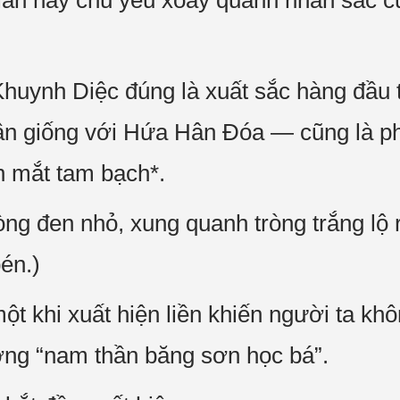
 lần này chủ yếu xoay quanh nhan sắc 
huynh Diệc đúng là xuất sắc hàng đầu 
ần giống với Hứa Hân Đóa — cũng là ph
h mắt tam bạch*.
òng đen nhỏ, xung quanh tròng trắng lộ
bén.)
ột khi xuất hiện liền khiến người ta kh
ợng “nam thần băng sơn học bá”.