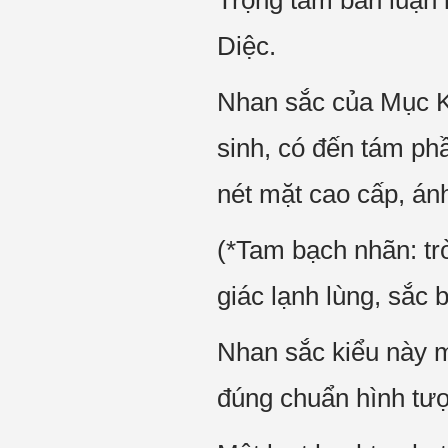
Trọng tâm bàn luận
Diệc.
Nhan sắc của Mục K
sinh, có đến tám ph
nét mặt cao cấp, án
(*Tam bạch nhãn: tr
giác lạnh lùng, sắc 
Nhan sắc kiểu này m
đúng chuẩn hình tư