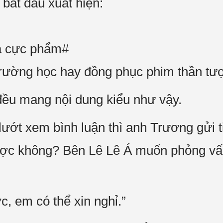
 bắt đầu xuất hiện:
à cực phẩm#
trường học hay đồng phục phim thần tư
đều mang nội dung kiểu như vậy.
ớt xem bình luận thì anh Trương gửi ti
ược không? Bên Lê Lê Á muốn phỏng vấn
 em có thể xin nghỉ.”