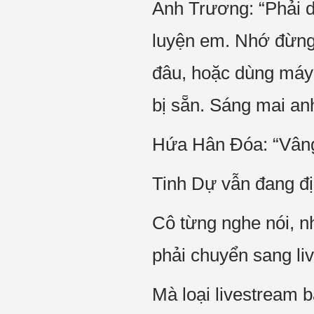
Anh Trương: “Phải d
luyện em. Nhớ đừng 
đâu, hoặc dùng máy 
bị sẵn. Sáng mai anh
Hứa Hân Đóa: “Vâng
Tinh Dự vẫn đang đ
Cô từng nghe nói, n
phải chuyển sang li
Mà loại livestream b