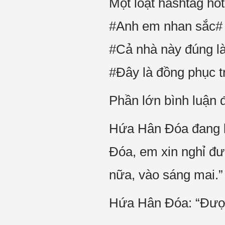
Một loạt hashtag hot
#Anh em nhan sắc#
#Cả nhà này đúng l
#Đây là đồng phục 
Phần lớn bình luận 
Hứa Hân Đóa đang lư
Đóa, em xin nghỉ đ
nữa, vào sáng mai.”
Hứa Hân Đóa: “Được,