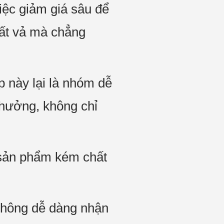
iệc giảm giá sâu để
vất vả mà chẳng
 này lại là nhóm dễ
 hưởng, không chỉ
 sản phẩm kém chất
không dễ dàng nhận