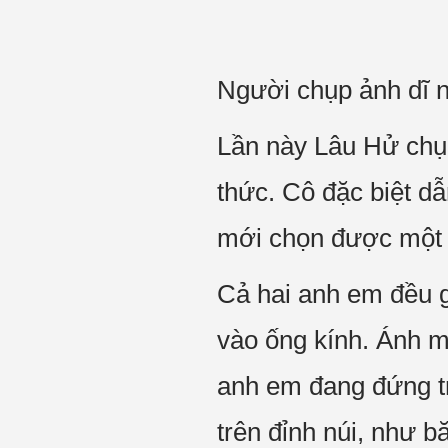
Người chụp ảnh dĩ n
Lần này Lâu Hử chụp
thức. Cô đặc biệt d
mới chọn được một n
Cả hai anh em đều g
vào ống kính. Ánh m
anh em đang đứng tr
trên đỉnh núi, như b