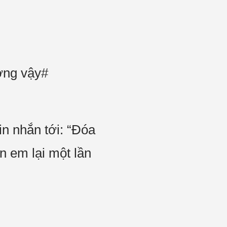
ợng vậy#
n nhắn tới: “Đóa
 em lại một lần