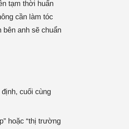
ên tạm thời huấn
hông cần làm tóc
n bên anh sẽ chuẩn
 định, cuối cùng
p” hoặc “thị trường