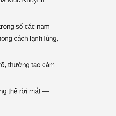
của Mục Khuynh
trong số các nam
ong cách lạnh lùng,
 rõ, thường tạo cảm
ông thể rời mắt —