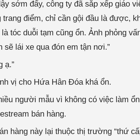
ậy sớm đấy, công ty đã sắp xếp giáo vi
trang điểm, chỉ cần gội đầu là được, k
là tóc duỗi tạm cũng ổn. Ảnh phỏng vấ
 sẽ lái xe qua đón em tận nơi.”
 ạ.”
ịnh vị cho Hứa Hân Đóa khá ổn.
hiều người mẫu vì không có việc làm ổn
vestream bán hàng.
án hàng này lại thuộc thị trường “thứ cấ