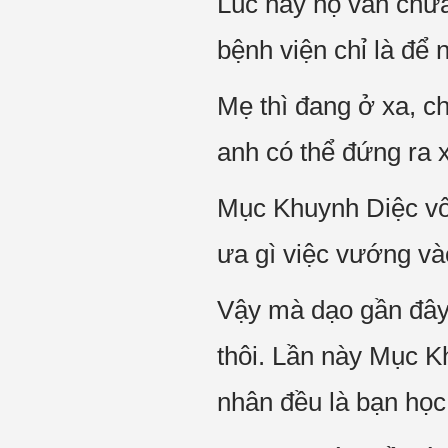
Lúc này họ vẫn chưa
bệnh viện chỉ là để 
Mẹ thì đang ở xa, ch
anh có thể đứng ra x
Mục Khuynh Diệc vốn
ưa gì việc vướng vào
Vậy mà dạo gần đây,
thôi. Lần này Mục K
nhân đều là bạn học