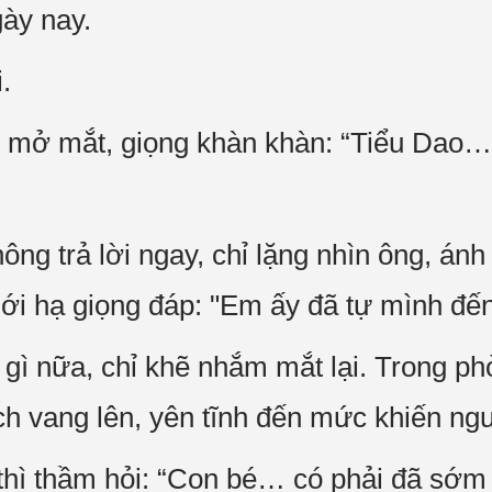
gày nay.
.
mở mắt, giọng khàn khàn: “Tiểu Dao… 
ng trả lời ngay, chỉ lặng nhìn ông, án
mới hạ giọng đáp: "Em ấy đã tự mình đến
gì nữa, chỉ khẽ nhắm mắt lại. Trong ph
ách vang lên, yên tĩnh đến mức khiến ngư
 thì thầm hỏi: “Con bé… có phải đã sớm 