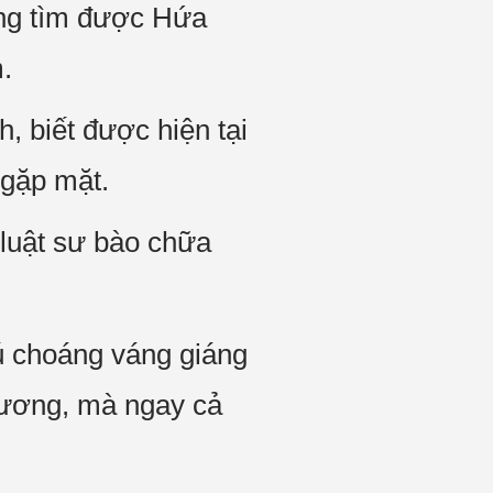
ng tìm được Hứa
.
, biết được hiện tại
 gặp mặt.
 luật sư bào chữa
ú choáng váng giáng
hương, mà ngay cả