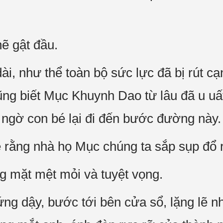
ẽ gật đầu.
i, như thể toàn bộ sức lực đã bị rút cạ
ũng biết Mục Khuynh Dao từ lâu đã u uất
ngờ con bé lại đi đến bước đường này.
rằng nhà họ Mục chúng ta sắp sụp đổ r
 mặt mệt mỏi và tuyệt vọng.
g dậy, bước tới bên cửa sổ, lặng lẽ n