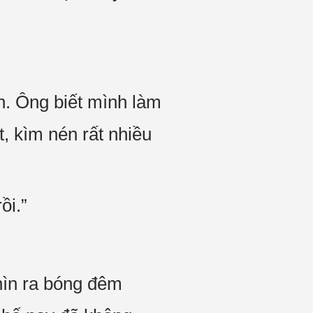
n. Ông biết mình làm
, kìm nén rất nhiều
ồi.”
hìn ra bóng đêm