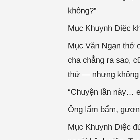
không?”
Mục Khuynh Diệc kh
Mục Văn Ngạn thở dà
cha chẳng ra sao, c
thứ — nhưng không 
“Chuyện lần này… e 
Ông lẩm bẩm, gương
Mục Khuynh Diệc đứn