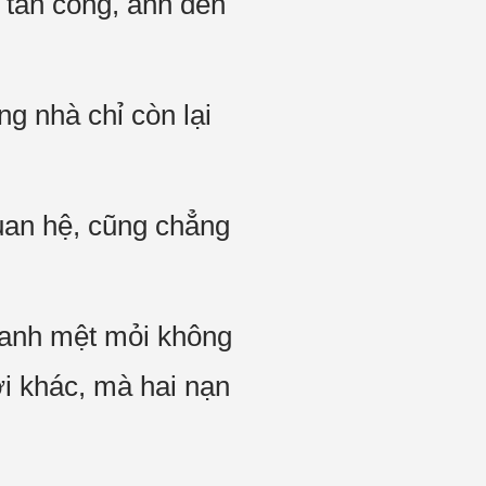
 tấn công, anh đến
ng nhà chỉ còn lại
uan hệ, cũng chẳng
n anh mệt mỏi không
i khác, mà hai nạn