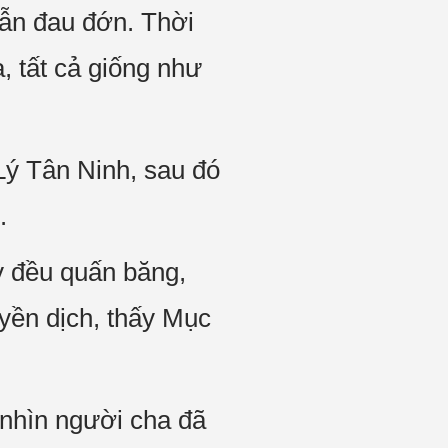
lẫn đau đớn. Thời
a, tất cả giống như
Lý Tân Ninh, sau đó
.
y đều quấn băng,
uyền dịch, thấy Mục
nhìn người cha đã