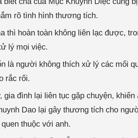
 biết cha của Mục Khuynh Diệc cũng bị
nắm rõ tình hình thương tích.
a thì hoàn toàn không liên lạc được, tro
ử lý mọi việc.
 là người không thích xử lý các mối q
 rắc rối.
 gia đình lại liên tục gặp chuyện, khiế
huynh Dao lại gây thương tích cho ngườ
 quen thuộc với anh.