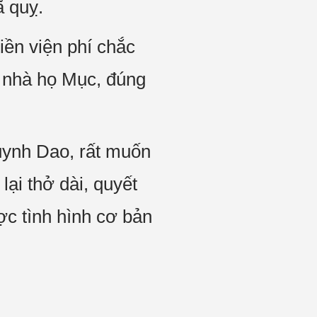
ã quỵ.
iền viện phí chắc
ủa nhà họ Mục, đúng
ynh Dao, rất muốn
lại thở dài, quyết
ợc tình hình cơ bản