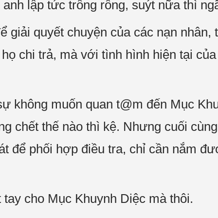
 anh lập tức trống rỗng, suýt nữa thì ng
ể giải quyết chuyện của các nạn nhân, t
họ chi trả, mà với tình hình hiện tại c
sự không muốn quan t@m đến Mục Khu
g chết thế nào thì kệ. Nhưng cuối cùng 
át để phối hợp điều tra, chỉ cần nắm đư
t tay cho Mục Khuynh Diệc mà thôi.