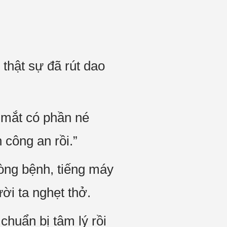
thật sự đã rút dao
h mắt có phần né
 công an rồi.”
òng bệnh, tiếng máy
ời ta nghẹt thở.
chuẩn bị tâm lý rồi