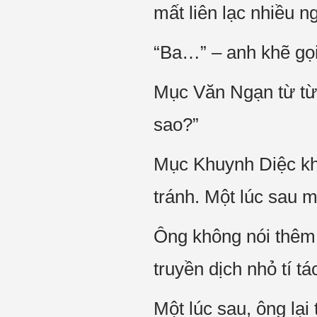
mất liên lạc nhiều n
“Ba…” – anh khẽ gọi
Mục Văn Ngạn từ từ 
sao?”
Mục Khuynh Diệc khô
tránh. Một lúc sau 
Ông không nói thêm 
truyền dịch nhỏ tí t
Một lúc sau, ông lại