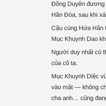
Đồng Duyên đương n
Hân Đóa, sau khi xá
Cậu cùng Hứa Hân Đó
Mục Khuynh Dao khôn
Người duy nhất có t
của cô ta.
Mục Khuynh Diệc vừ
vào mặt — không ch
cha anh… cũng đang