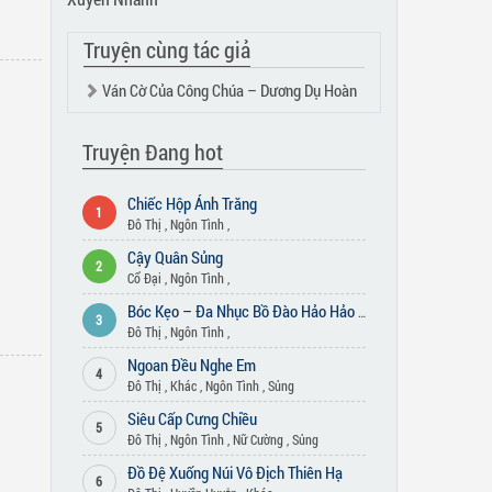
Truyện cùng tác giả
Ván Cờ Của Công Chúa – Dương Dụ Hoàn
Tử
Truyện Đang hot
Chiếc Hộp Ánh Trăng
1
Đô Thị
,
Ngôn Tình
,
Cậy Quân Sủng
2
Cổ Đại
,
Ngôn Tình
,
Bóc Kẹo – Đa Nhục Bồ Đào Hảo Hảo Hát
3
Đô Thị
,
Ngôn Tình
,
Ngoan Đều Nghe Em
4
Đô Thị
,
Khác
,
Ngôn Tình
,
Sủng
Siêu Cấp Cưng Chiều
5
Đô Thị
,
Ngôn Tình
,
Nữ Cường
,
Sủng
Đồ Đệ Xuống Núi Vô Địch Thiên Hạ
6