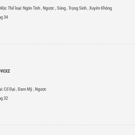
Mộc Thể loại:
Ngôn Tình
,
Ngược
,
Sủng
,
Trọng Sinh
,
Xuyên Không
g 34
bvcxz
ại:
Cổ Đại
,
Đam Mỹ
,
Ngược
g 32