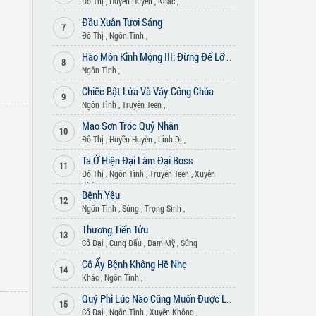
Đô Thị
,
Huyền Huyễn
,
Khác
,
Đầu Xuân Tươi Sáng
7
Đô Thị
,
Ngôn Tình
,
Hào Môn Kinh Mộng III: Đừng Để Lỡ Nhau
8
Ngôn Tình
,
Chiếc Bật Lửa Và Váy Công Chúa
9
Ngôn Tình
,
Truyện Teen
,
Mao Sơn Tróc Quỷ Nhân
10
Đô Thị
,
Huyền Huyễn
,
Linh Dị
,
Ta Ở Hiện Đại Làm Đại Boss
11
Đô Thị
,
Ngôn Tình
,
Truyện Teen
,
Xuyên
Không
Bệnh Yêu
12
Ngôn Tình
,
Sủng
,
Trọng Sinh
,
Thương Tiến Tửu
13
Cổ Đại
,
Cung Đấu
,
Đam Mỹ
,
Sủng
Cô Ấy Bệnh Không Hề Nhẹ
14
Khác
,
Ngôn Tình
,
Quý Phi Lúc Nào Cũng Muốn Được Lười Biếng
15
Cổ Đại
,
Ngôn Tình
,
Xuyên Không
,