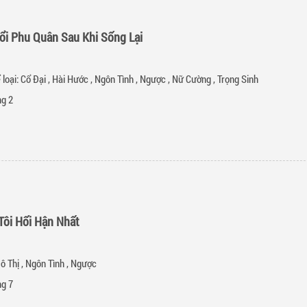
ổi Phu Quân Sau Khi Sống Lại
 loại:
Cổ Đại
,
Hài Hước
,
Ngôn Tình
,
Ngược
,
Nữ Cường
,
Trọng Sinh
g 2
Tôi Hối Hận Nhất
ô Thị
,
Ngôn Tình
,
Ngược
g 7