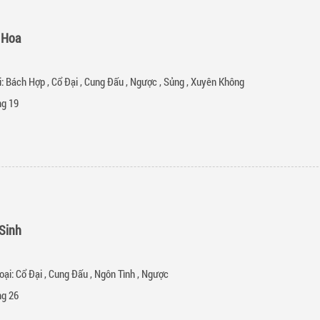
 Hoa
i:
Bách Hợp
,
Cổ Đại
,
Cung Đấu
,
Ngược
,
Sủng
,
Xuyên Không
g 19
Sinh
oại:
Cổ Đại
,
Cung Đấu
,
Ngôn Tình
,
Ngược
g 26