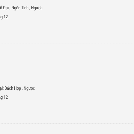
ổ Đại
,
Ngôn Tình
,
Ngược
g 12
ại:
Bách Hợp
,
Ngược
g 12