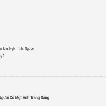
ể loại:
Ngôn Tình
,
Ngược
g 1
Người Có Một Ánh Trăng Sáng