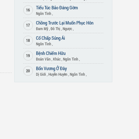
Tiểu Túc Bảo Đáng Gờm
16
Ngôn Tình
,
Chồng Trước Lại Muốn Phục Hôn
17
Đam Mỹ
,
Đô Thị
,
Ngược
,
Cố Chấp Sủng Ái
18
Ngôn Tình
,
Bệnh Chiếm Hữu
19
Đoản Văn
,
Khác
,
Ngôn Tình
,
Bổn Vương Ở Đây
20
Dị Giới
,
Huyền Huyễn
,
Ngôn Tình
,