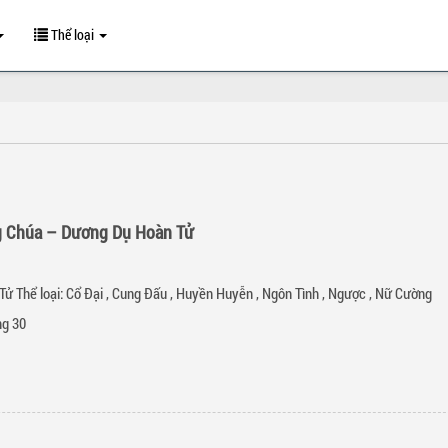
Thể loại
g Chúa – Dương Dụ Hoàn Tử
Tử Thể loại:
Cổ Đại
,
Cung Đấu
,
Huyền Huyễn
,
Ngôn Tình
,
Ngược
,
Nữ Cường
g 30