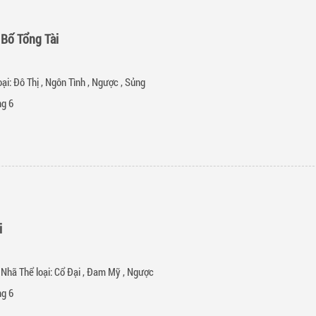
 Bố Tổng Tài
oại:
Đô Thị
,
Ngôn Tình
,
Ngược
,
Sủng
g 6
​
Nhã Thể loại:
Cổ Đại
,
Đam Mỹ
,
Ngược
g 6