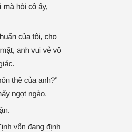
i mà hỏi cô ấy,
huẩn của tôi, cho
mặt, anh vui vẻ vô
giác.
 hôn thê của anh?”
hấy ngọt ngào.
ận.
Tịnh vốn đang định