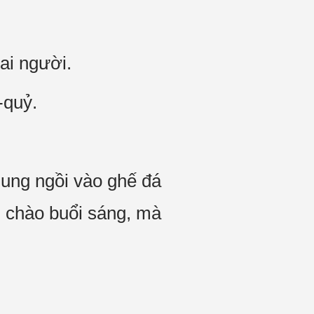
ai người.
-quỷ.
dung ngồi vào ghế đá
i chào buổi sáng, mà