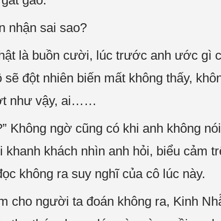
 gắt gao.
n nhận sai sao?
ật là buồn cười, lúc trước anh ước gì c
ô sẽ đột nhiên biến mất không thấy, khôn
 ớt như vậy, ai……
?” Không ngờ cũng có khi anh không nói
 khanh khách nhìn anh hỏi, biểu cảm t
đọc không ra suy nghĩ của cô lúc này.
m cho người ta đoán không ra, Kinh Nh