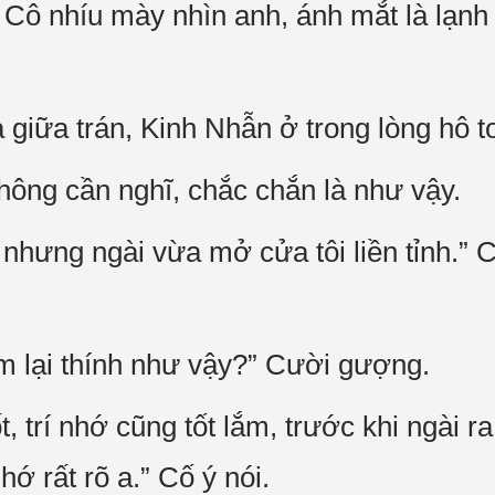
” Cô nhíu mày nhìn anh, ánh mắt là lạn
 giữa trán, Kinh Nhẫn ở trong lòng hô t
ông cần nghĩ, chắc chắn là như vậy.
nhưng ngài vừa mở cửa tôi liền tỉnh.” Cô
em lại thính như vậy?” Cười gượng.
ốt, trí nhớ cũng tốt lắm, trước khi ngài r
hớ rất rõ a.” Cố ý nói.