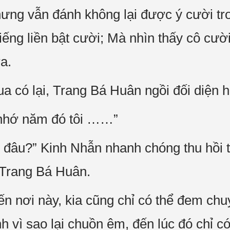
nhưng vẫn đánh không lại được ý cười tr
iếng liền bật cười; Mà nhìn thấy cô cườ
a.
ua có lại, Trang Bá Huân ngồi đối diện 
t, nhớ năm đó tôi ……”
ồ đâu?” Kinh Nhẫn nhanh chóng thu hồi 
 Trang Bá Huân.
ến nơi này, kia cũng chỉ có thể đem chu
h vì sao lại chuồn êm, đến lúc đó chỉ c