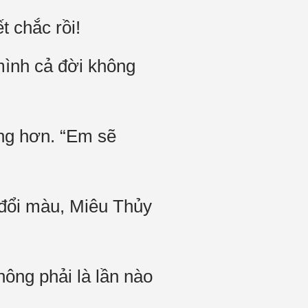
t chắc rồi!
mình cả đời không
ng hơn. “Em sẽ
 đổi màu, Miêu Thủy
hông phải là lần nào