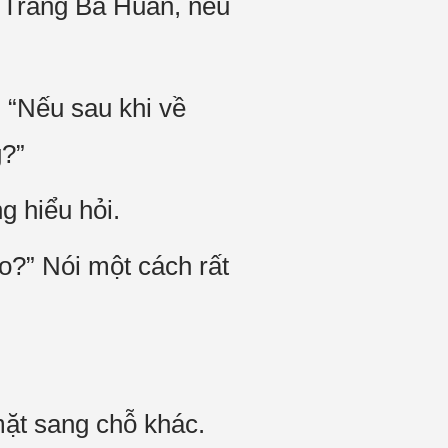
h Trang Bá Huân, nếu
: “Nếu sau khi về
g?”
g hiểu hỏi.
ao?” Nói một cách rất
mặt sang chỗ khác.