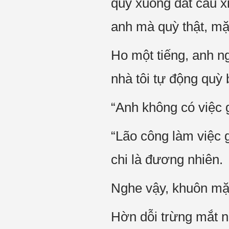
quỳ xuống đất cầu x
anh mà quỳ thật, mặ
Ho một tiếng, anh ng
nhà tôi tự động quỳ 
“Anh không có việc 
“Lão công làm việc g
chi là đương nhiên.
Nghe vậy, khuôn mặt
Hờn dỗi trừng mắt n