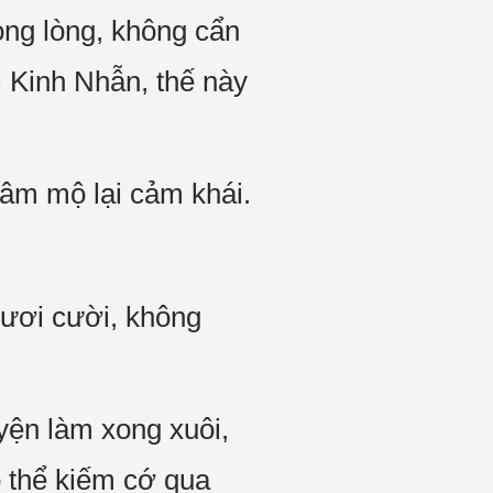
ong lòng, không cẩn
i Kinh Nhẫn, thế này
hâm mộ lại cảm khái.
tươi cười, không
yện làm xong xuôi,
ó thể kiếm cớ qua