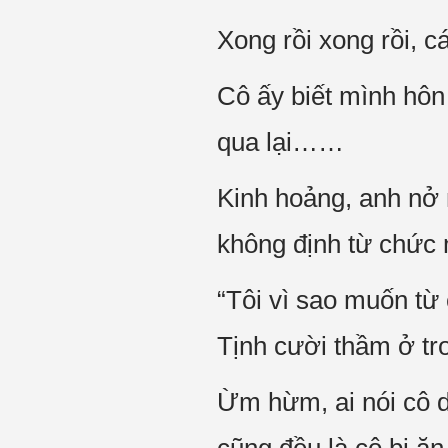
Xong rồi xong rồi, c
Cô ấy biết mình hôn
qua lại……
Kinh hoảng, anh nở
không định từ chức
“Tôi vì sao muốn từ
Tịnh cười thầm ở tr
Ừm hừm, ai nói cô d