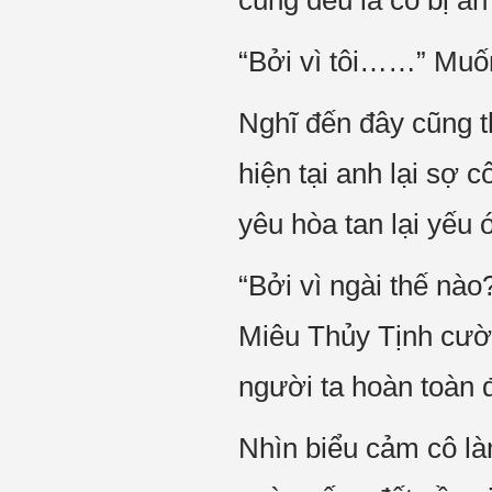
cũng đều là cô bị ăn
“Bởi vì tôi……” Muố
Nghĩ đến đây cũng th
hiện tại anh lại sợ c
yêu hòa tan lại yếu
“Bởi vì ngài thế nào
Miêu Thủy Tịnh cười
người ta hoàn toàn 
Nhìn biểu cảm cô là