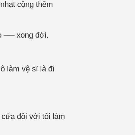
h nhạt cộng thêm
o ── xong đời.
 làm vệ sĩ là đi
a cửa đối với tôi làm