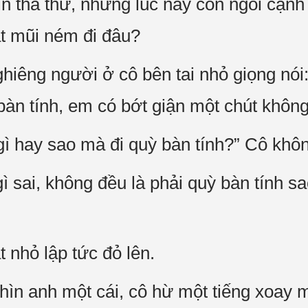
in tha thứ, nhưng lúc này còn ngồi cạn
t mũi ném đi đâu?
hiêng người ở cô bên tai nhỏ giọng nói
bàn tính, em có bớt giận một chút khôn
gì hay sao mà đi quỳ bàn tính?” Cô khôn
ì sai, không đều là phải quỳ bàn tính s
 nhỏ lập tức đỏ lên.
hìn anh một cái, cô hừ một tiếng xoay 