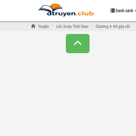
Danh sách
Truyện
Lốc Xoáy Thời Gian
Chương 4: Kẻ gây rối