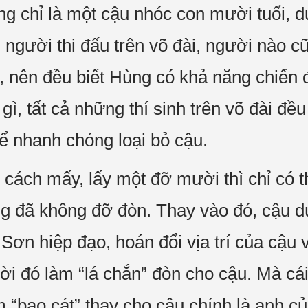
 chỉ là một cậu nhóc con mười tuổi, dự
i người thi đấu trên võ đài, người nào 
, nên đều biết Hùng có khả năng chiến
 gì, tất cả những thí sinh trên võ đài đề
ể nhanh chóng loại bỏ cậu.
 cách mấy, lấy một đỡ mười thì chỉ có t
g đã không đỡ đòn. Thay vào đó, cậu 
ơn hiệp đạo, hoán đổi vịa trí của cậu v
ời đó làm “lá chắn” đòn cho cậu. Mà cá
“bao cát” thay cho cậu chính là anh của