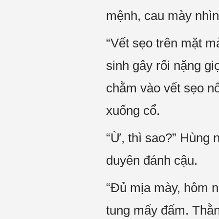
mệnh, cau mày nhìn
“Vết sẹo trên mặt m
sinh gây rối nặng g
chằm vào vết sẹo nổi
xuống cổ.
“Ừ, thì sao?” Hùng n
duyên đánh cậu.
“Đủ mịa mày, hôm na
tung mấy đấm. Thằng