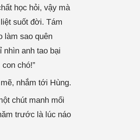
chất học hỏi, vậy mà
liệt suốt đời. Tám
ao làm sao quên
ỉ nhìn anh tao bại
 con chó!”
h mẽ, nhắm tới Hùng.
a một chút manh mối
năm trước là lúc náo