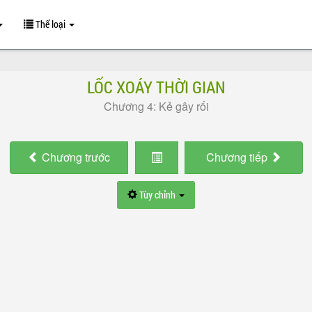
Thể loại
LỐC XOÁY THỜI GIAN
Chương 4: Kẻ gây rối
Chương
trước
Chương
tiếp
Tùy chỉnh