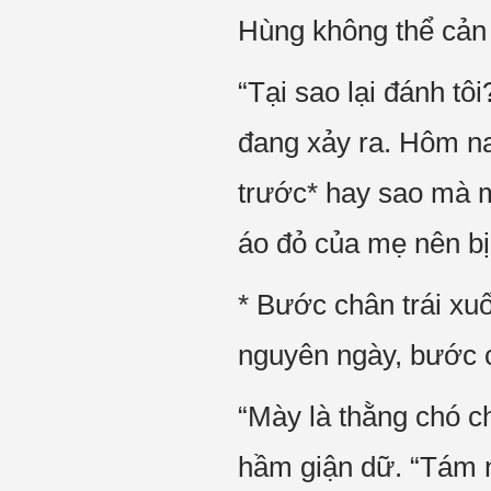
Hùng không thể cản 
“Tại sao lại đánh tô
đang xảy ra. Hôm na
trước* hay sao mà m
áo đỏ của mẹ nên b
* Bước chân trái xuố
nguyên ngày, bước 
“Mày là thằng chó c
hầm giận dữ. “Tám n