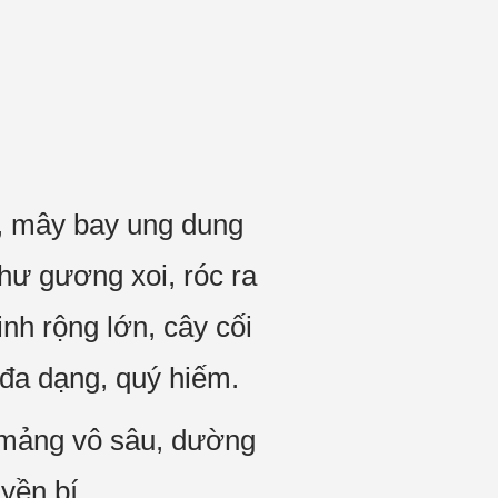
p, mây bay ung dung
như gương xoi, róc ra
nh rộng lớn, cây cối
 đa dạng, quý hiếm.
 mảng vô sâu, dường
yền bí.