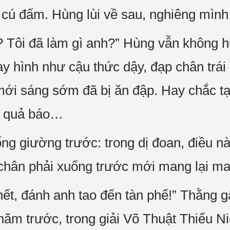
cú đấm. Hùng lùi về sau, nghiêng mình 
i? Tôi đã làm gì anh?” Hùng vẫn không h
y hình như cậu thức dậy, đạp chân trá
ới sáng sớm đã bị ăn đập. Hay chắc tạ
ị quả báo…
ng giường trước: trong dị đoan, điều nà
chân phải xuống trước mới mang lại m
hết, đánh anh tao đến tàn phế!” Thằng g
ăm trước, trong giải Võ Thuật Thiếu Ni