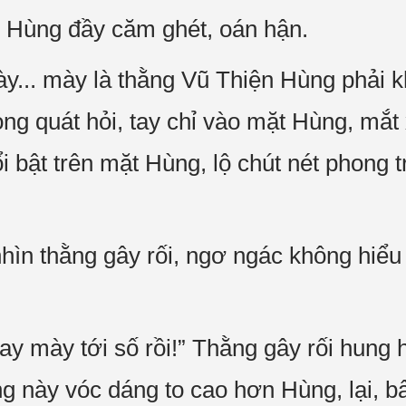
 Hùng đầy căm ghét, oán hận.
ày... mày là thằng Vũ Thiện Hùng phải
iọng quát hỏi, tay chỉ vào mặt Hùng, mắ
 bật trên mặt Hùng, lộ chút nét phong t
hìn thằng gây rối, ngơ ngác không hiểu t
y mày tới số rồi!” Thằng gây rối hung 
 này vóc dáng to cao hơn Hùng, lại, bấ