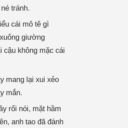
né tránh.
iểu cái mô tê gì
i xuống giường
i cậu không mặc cái
y mang lại xui xẻo
ay mắn.
ây rối nói, mặt hầm
ên, anh tao đã đánh