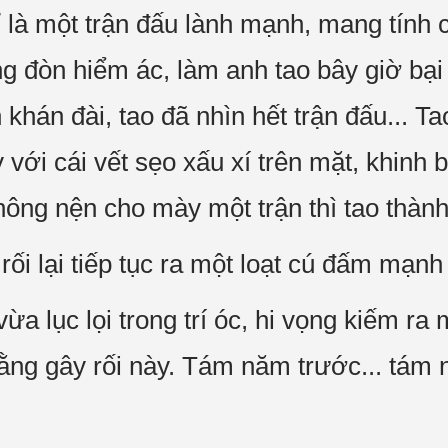
ỉ là một trận đấu lành mạnh, mang tính 
g đòn hiểm ác, làm anh tao bây giờ bại 
 khán đài, tao đã nhìn hết trận đấu... T
ới cái vết sẹo xấu xí trên mặt, khinh b
hông nện cho mày một trận thì tao thành
rối lại tiếp tục ra một loạt cú đấm mạn
ừa lục lọi trong trí óc, hi vọng kiếm r
ằng gây rối này. Tám năm trước... tám 