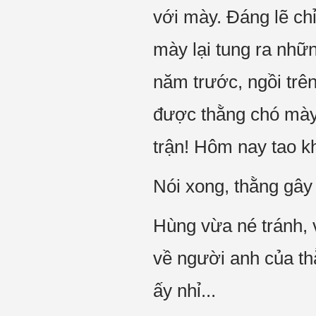
với mày. Đáng lẽ ch
mày lại tung ra nhữn
năm trước, ngồi trên
được thằng chó mày v
trận! Hôm nay tao k
Nói xong, thằng gây 
Hùng vừa né tránh, v
về người anh của th
ấy nhỉ...