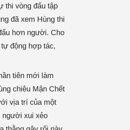
 thi vòng đấu tập
cũng đã xem Hùng thi
 đấu hơn người. Cho
u tự động hợp tác,
hần tiên mới làm
dùng chiêu Mận Chết
ới vịa trí của một
i người xui xẻo
 thằng gây rối này.