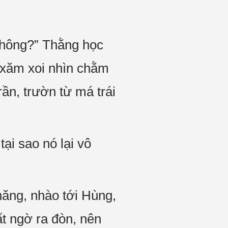
 không?” Thằng học
t xăm xoi nhìn chằm
rần, trườn từ má trái
ại sao nó lại vô
hăng, nhào tới Hùng,
t ngờ ra đòn, nên