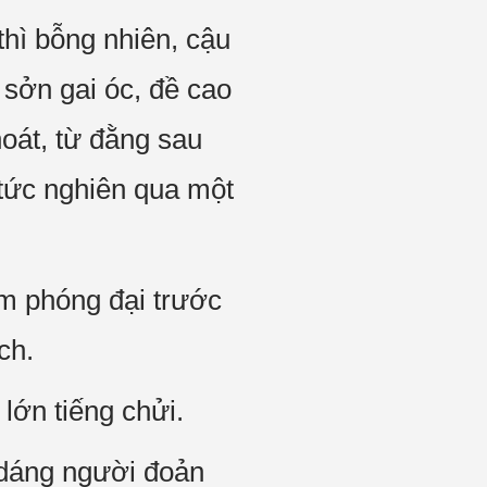
hì bỗng nhiên, cậu
 sởn gai óc, đề cao
oát, từ đằng sau
 tức nghiên qua một
ấm phóng đại trước
ch.
lớn tiếng chửi.
, dáng người đoản