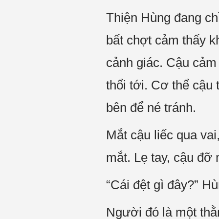
Thiện Hùng đang chì
bất chợt cảm thấy k
cảnh giác. Cậu cảm 
thổi tới. Cơ thể cậu
bên để né tránh.
Mắt cậu liếc qua va
mắt. Lẹ tay, cậu đỡ
“Cái đệt gì đây?” H
Người đó là một thằ