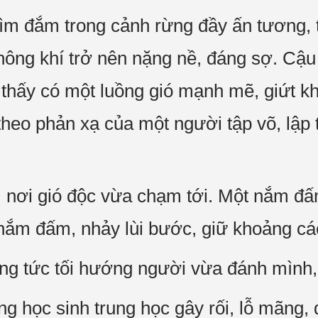
m đắm trong cảnh rừng đầy ấn tương, t
hông khí trở nên nặng nề, đáng sợ. Cậu
thấy có một luồng gió mạnh mẽ, giứt kh
 theo phản xạ của một người tập võ, lập
i, nơi gió độc vừa chạm tới. Một nắm đ
 nắm đấm, nhảy lùi bước, giữ khoảng cá
ùng tức tối hướng người vừa đánh mình, 
ng học sinh trung học gây rối, lỗ mãng