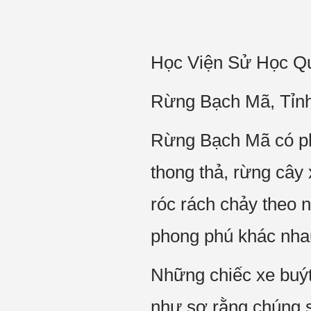
Học Viện Sử Học Q
Rừng Bạch Mã, Tỉn
Rừng Bạch Mã có pho
thong thả, rừng cây 
róc rách chảy theo n
phong phú khác nhau
Những chiếc xe buýt
như sợ rằng chúng s