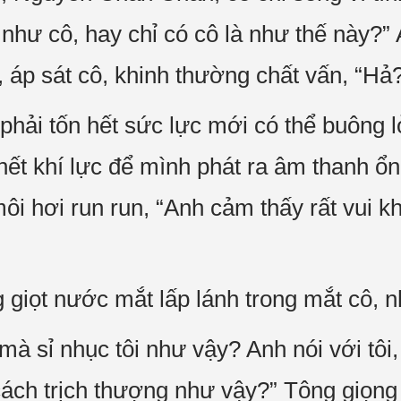
như cô, hay chỉ có cô là như thế này?”
 áp sát cô, khinh thường chất vấn, “Hả? T
hải tốn hết sức lực mới có thể buông 
 hết khí lực để mình phát ra âm thanh ổ
ôi hơi run run, “Anh cảm thấy rất vui kh
 giọt nước mắt lấp lánh trong mắt cô, n
mà sỉ nhục tôi như vậy? Anh nói với tôi,
cách trịch thượng như vậy?” Tông giọng 