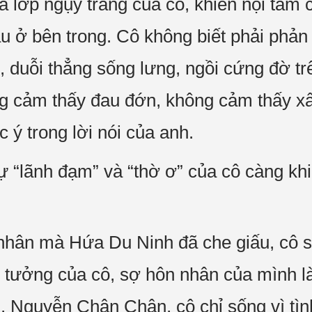
 lớp ngụy trang của cô, khiến nội tâm c
máu ở bên trong. Cô không biết phải phản
g, duỗi thẳng sống lưng, ngồi cứng đờ t
ng cảm thấy đau đớn, không cảm thấy x
c ý trong lời nói của anh.
 “lãnh đạm” và “thờ ơ” của cô càng kh
h nhân mà Hứa Du Ninh đã che giấu, cô 
 tưởng của cô, sợ hôn nhân của mình l
, Nguyễn Chân Chân, cô chỉ sống vì tình