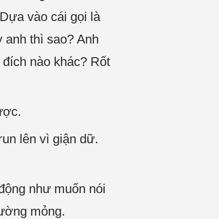
Dựa vào cái gọi là
y anh thì sao? Anh
c đích nào khác? Rốt
ược.
un lên vì giận dữ.
 động như muốn nói
đường mỏng.