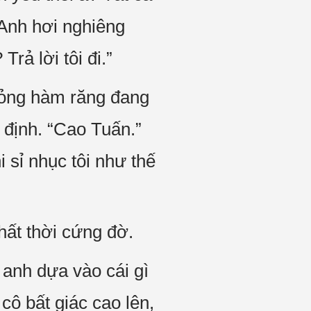
 Anh hơi nghiêng
rả lời tôi đi.”
lỏng hàm răng đang
n định. “Cao Tuấn.”
i sỉ nhục tôi như thế
hất thời cứng đờ.
 anh dựa vào cái gì
cô bất giác cao lên,