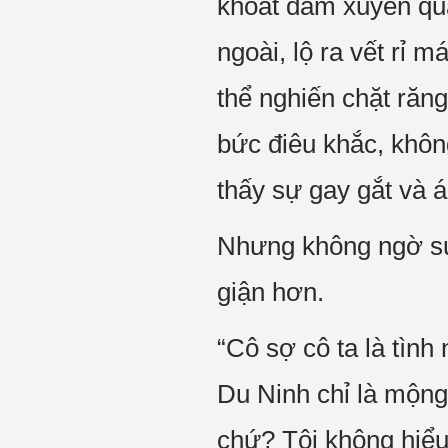
khoát đâm xuyên qua
ngoài, lộ ra vết rỉ 
thể nghiến chặt răn
bức điêu khắc, khô
thấy sự gay gắt và á
Nhưng không ngờ sự
giận hơn.
“Cô sợ cô ta là tìn
Du Ninh chỉ là mộng
chứ? Tôi không hiểu