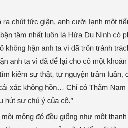
ra chút tức giận, anh cười lạnh một tiế
bận tâm nhất luôn là Hứa Du Ninh có p
 không hận anh ta vì đã trốn tránh trá
ận anh ta vì đã để lại cho cô một khoản
ìm kiếm sự thật, tự nguyện trầm luân, c
 cái xác không hồn… Chỉ có Thẩm Nam 
u hút sự chú ý của cô.”
đôi môi mỏng đó đều giống như một thanh