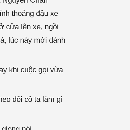
mà Nguyễn Chân
ỉnh thoảng đậu xe
ở cửa lên xe, ngồi
má, lúc này mới đánh
gay khi cuộc gọi vừa
eo dõi cô ta làm gì
 giọng nói.