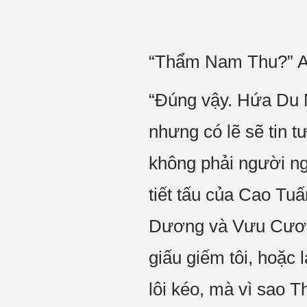
“Thẩm Nam Thu?” An
“Đúng vậy. Hứa Du Ni
nhưng có lẽ sẽ tin 
không phải người ng
tiết tấu của Cao Tuấ
Dương và Vưu Cương
giấu giếm tôi, hoặc
lôi kéo, mà vì sao 