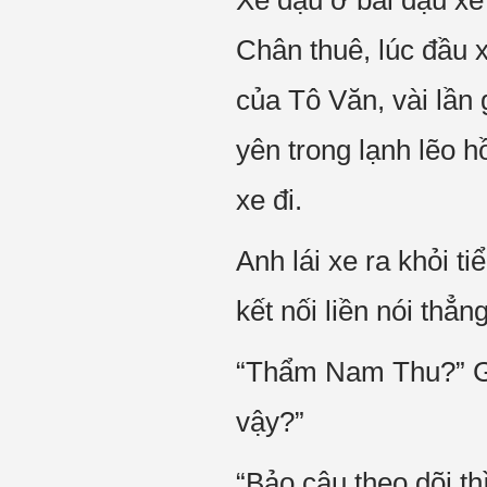
Xe đậu ở bãi đậu xe
Chân thuê, lúc đầu 
của Tô Văn, vài lần
yên trong lạnh lẽo h
xe đi.
Anh lái xe ra khỏi t
kết nối liền nói thẳ
“Thẩm Nam Thu?” Giọ
vậy?”
“Bảo cậu theo dõi th