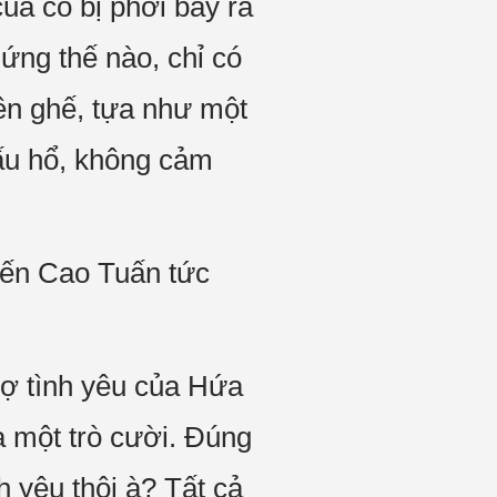
ủa cô bị phơi bày ra
 ứng thế nào, chỉ có
rên ghế, tựa như một
ấu hổ, không cảm
iến Cao Tuấn tức
sợ tình yêu của Hứa
à một trò cười. Đúng
 yêu thôi à? Tất cả