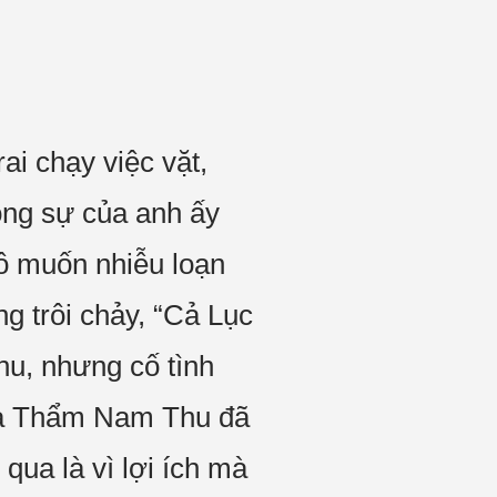
ai chạy việc vặt,
ộng sự của anh ấy
ô muốn nhiễu loạn
ng trôi chảy, “Cả Lục
u, nhưng cố tình
 là Thẩm Nam Thu đã
qua là vì lợi ích mà