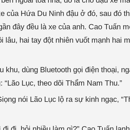
 bên ngoài tòa nhà, đó là chỗ đậu xe 
xe của Hứa Du Ninh đậu ở đó, sau đó th
 gần đây đều là xe của anh. Cao Tuấn m
ồi lâu, hai tay đột nhiên vuốt mạnh hai 
iểu khu, dùng Bluetooth gọi điện thoại, n
ng: “Lão Lục, theo dõi Thẩm Nam Thu.”
ng nói Lão Lục lộ ra sự kinh ngạc, “Th
ì đi đi, hỏi nhiều làm gì?” Cao Tuấn lạnh