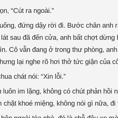
ọn, “Cút ra ngoài.”
ng, đứng dậy rời đi. Bước chân anh rất 
lát sau đã đến cửa, anh bất chợt dừng l
hìn. Cô vẫn đang ở trong thư phòng, anh
ưng lại nghe rõ hơi thở tức giận của c
a chát nói: “Xin lỗi.”
 luôn im lặng, không có chút phản hồi 
 chặt khoé miệng, không nói gì nữa, đi 