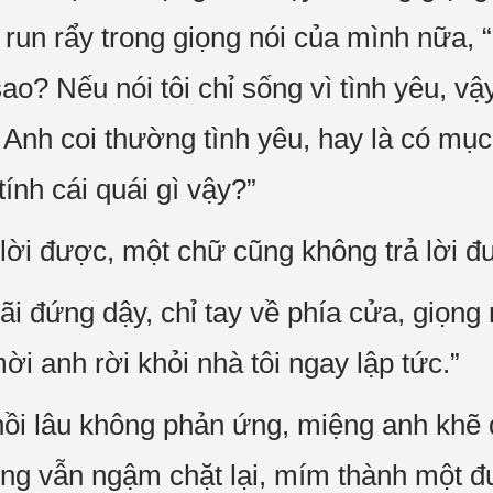
run rẩy trong giọng nói của mình nữa, “
ao? Nếu nói tôi chỉ sống vì tình yêu, vậ
ì? Anh coi thường tình yêu, hay là có mụ
ính cái quái gì vậy?”
lời được, một chữ cũng không trả lời đ
i đứng dậy, chỉ tay về phía cửa, giọng r
ời anh rời khỏi nhà tôi ngay lập tức.”
hồi lâu không phản ứng, miệng anh khẽ
ùng vẫn ngậm chặt lại, mím thành một 