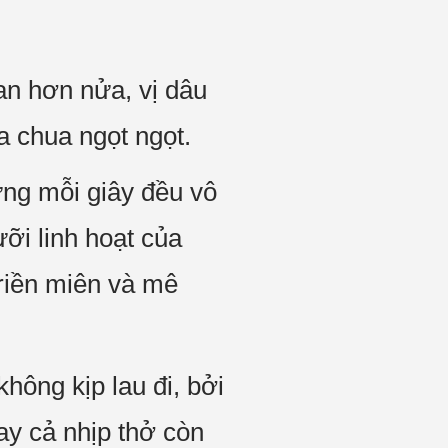
an hơn nửa, vị dâu
ua chua ngọt ngọt.
ng mỗi giây đều vô
ỡi linh hoạt của
riền miên và mê
ông kịp lau đi, bởi
ay cả nhịp thở còn