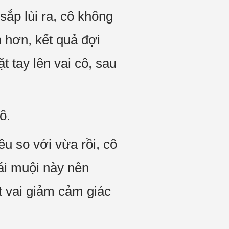
ắp lùi ra, cô không
n hơn, kết quả đợi
 tay lên vai cô, sau
ô.
u so với vừa rồi, cô
ái muội này nên
t vai giảm cảm giác