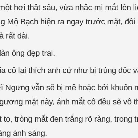
một hơi thật sâu, vừa nhấc mi mắt lên l
 Mộ Bạch hiện ra ngay trước mặt, đôi 
 rất dài.
àn ông đẹp trai.
a cô lại thích anh cứ như bị trúng độc v
 Dĩ Ngưng vẫn sẽ bị mê hoặc bởi khuôn 
i gương mặt này, ánh mắt cô đều sẽ vô t
 to, tròng mắt đen trắng rõ ràng, trong t
tầng ánh sáng.