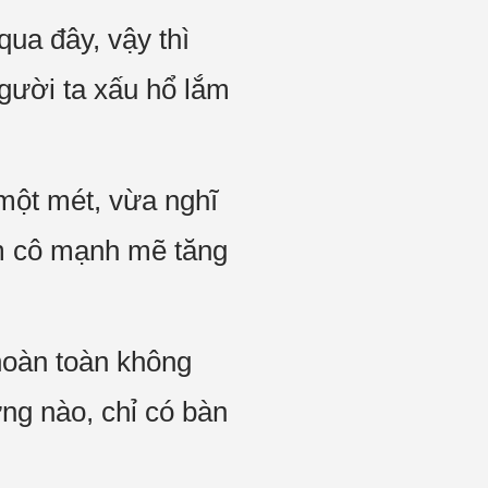
ua đây, vậy thì
người ta xấu hổ lắm
một mét, vừa nghĩ
im cô mạnh mẽ tăng
hoàn toàn không
ng nào, chỉ có bàn