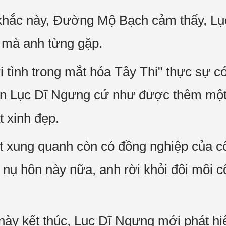
khắc này, Đường Mộ Bạch cảm thấy, Lục
t mà anh từng gặp.
i tình trong mắt hóa Tây Thi" thực sự c
n Lục Dĩ Ngưng cứ như được thêm một lớ
t xinh đẹp.
 xung quanh còn có đồng nghiệp của c
n nụ hôn này nữa, anh rời khỏi đôi môi c
này kết thúc, Lục Dĩ Ngưng mới phát hi