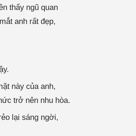
iền thấy ngũ quan
mắt anh rất đẹp,
ậy.
mặt này của anh,
hức trở nên nhu hòa.
rẻo lại sáng ngời,