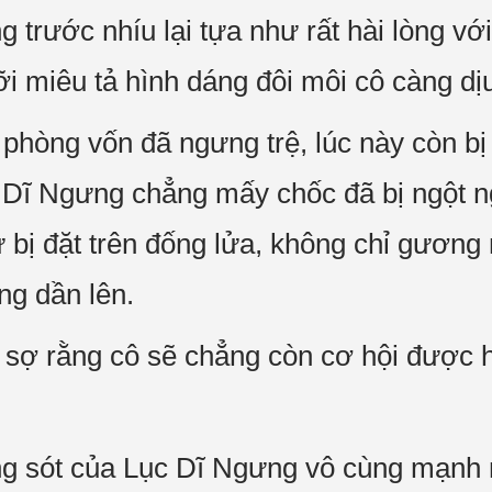
 trước nhíu lại tựa như rất hài lòng vớ
ỡi miêu tả hình dáng đôi môi cô càng dị
 phòng vốn đã ngưng trệ, lúc này còn bị
 Dĩ Ngưng chẳng mấy chốc đã bị ngột n
ư bị đặt trên đống lửa, không chỉ gương
ng dần lên.
, sợ rằng cô sẽ chẳng còn cơ hội được h
g sót của Lục Dĩ Ngưng vô cùng mạnh 