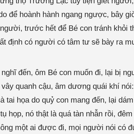
 mừng thọ Trương Lạc tùy tiện giết ngườ
ý do để hoành hành ngang ngược, bây giờ
gười, trước hết để Bé con tránh khỏi th
ất định có người có tâm tư sẽ bày ra m
ghĩ đến, ôm Bé con muốn đi, lại bị ng
 vây quanh cậu, âm dương quái khí nói:
là tai họa do quỷ con mang đến, lại dám 
ụ họp, nó thật là quá tàn nhẫn rồi, đêm
hông một ai được đi, mọi người nói có 