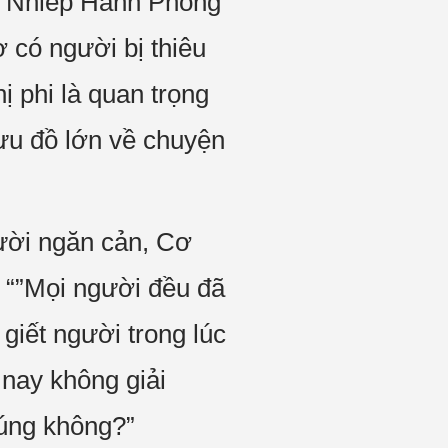
i, Nhiếp Hành Phong
 có người bị thiêu
ị phi là quan trọng
ưu đồ lớn về chuyện
ười ngăn cản, Cơ
 “”Mọi người đều đã
giết người trong lúc
 nay không giải
đúng không?”