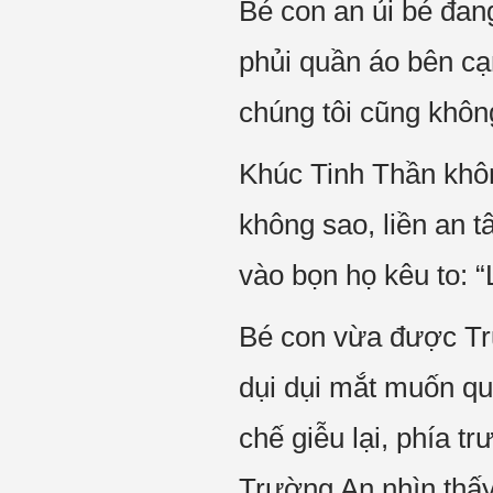
Bé con an ủi bé đan
phủi quần áo bên cạ
chúng tôi cũng không
Khúc Tinh Thần khôn
không sao, liền an t
vào bọn họ kêu to: “
Bé con vừa được Trư
dụi dụi mắt muốn qu
chế giễu lại, phía t
Trường An nhìn thấy