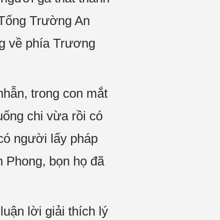
g Tống Trường An
ng về phía Trương
 nhẫn, trong con mắt
uống chi vừa rồi có
có người lấy pháp
nh Phong, bọn họ đã
ận lời giải thích lý