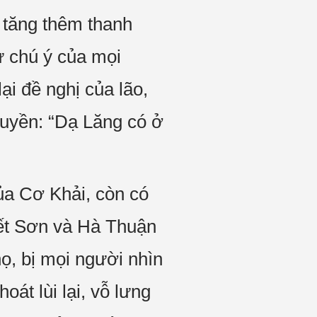
 tăng thêm thanh
ự chú ý của mọi
ại đề nghị của lão,
Huyền: “Dạ Lăng có ở
ủa Cơ Khải, còn có
ết Sơn và Hà Thuận
ọ, bị mọi người nhìn
át lùi lại, vỗ lưng