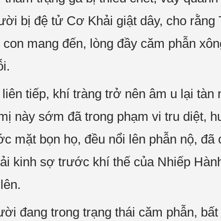
ười bị đệ tử Cơ Khải giật dây, cho rằn
Bé con mang đến, lòng đầy căm phẫn xô
i.
liên tiếp, khí tràng trở nên âm u lại tàn
mị này sớm đã trong phạm vi tru diệt, h
ớc mặt bọn họ, đều nổi lên phẫn nộ, đã 
hải kinh sợ trước khí thế của Nhiếp Hà
lên.
i đang trong trạng thái căm phẫn, bất lu