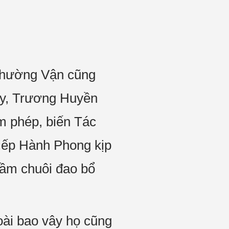
 Thường Vận cũng
ày, Trương Huyền
àm phép, biến Tác
hiếp Hành Phong kịp
 cầm chuôi đao bổ
oài bao vây họ cũng