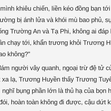
ình khiêu chiến, liền kéo đồng bạn tới
trường bị ánh lửa và khói mù bao phủ, s
ng Trường An và Tạ Phi, không ai đáp l
ần chạy tới, khẩn trương khỏi Trương 
ao không?”
ám người vây quanh, ngoại trừ đệ tử c
t xa lạ, Trương Huyền thấy Trương Tuy
 nghĩ bụng phần lớn là thủ hạ của bọn h
i, hoàn toàn không đi được, cậu dứt kho