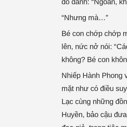
dỗ dành: “Ngoan, kh
“Nhưng mà…”
Bé con chớp chớp mắ
lên, nức nở nói: “C
không? Bé con khôn
Nhiếp Hành Phong v
mặt như có điều suy
Lạc cùng những đồng
Huyền, bảo cậu đưa 