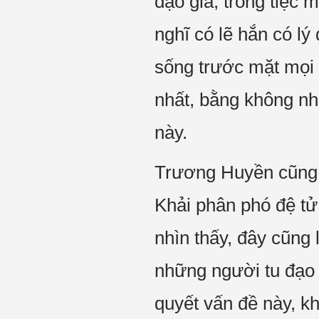
đạo giả, trong tiệc
nghĩ có lẽ hắn có l
sống trước mặt mọi n
nhất, bằng không nh
này.
Trương Huyền cũng n
Khải phân phó đệ tử
nhìn thấy, đây cũng 
những người tu đạo t
quyết vấn đề này, k