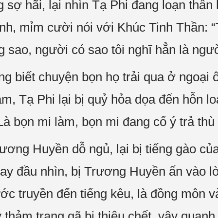
g sợ hãi, lại nhìn Tạ Phi đang loạn thầ
nh, mỉm cười nói với Khúc Tinh Thần: 
 sao, người có sao tôi nghĩ hẳn là ngườ
g biết chuyện bọn họ trải qua ở ngoại 
âm, Tạ Phi lại bị quỷ hỏa dọa đến hỗn loạ
Là bọn mi làm, bọn mi đang cố ý trả thù 
ơng Huyền dỗ ngủ, lại bị tiếng gào của
ay đầu nhìn, bị Trương Huyền ấn vào l
rước truyền đến tiếng kêu, là đồng môn 
 thảm trạng gã bị thiêu chết, vây quanh