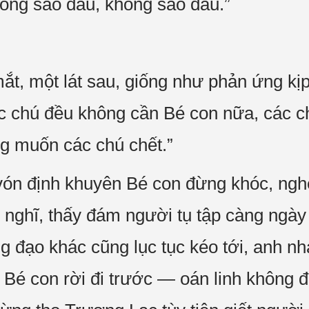
ông sao đâu, không sao đâu.”
t, một lát sau, giống như phản ứng kịp
ác chú đều không cần Bé con nữa, các 
g muốn các chú chết.”
ón định khuyên Bé con đừng khóc, nghe
 nghĩ, thấy đám người tụ tập càng ngà
 đạo khác cũng lục tục kéo tới, anh n
Bé con rời đi trước — oán linh không đ