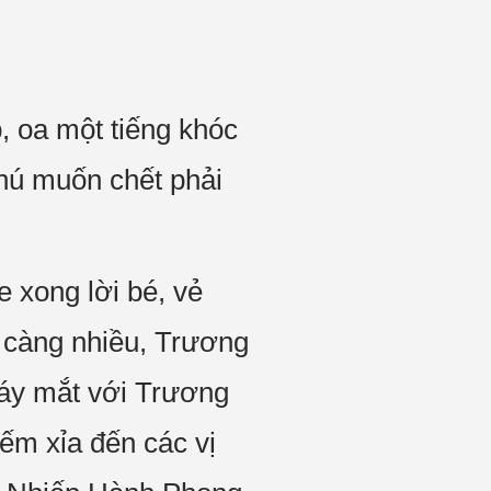
, oa một tiếng khóc
chú muốn chết phải
 xong lời bé, vẻ
y càng nhiều, Trương
háy mắt với Trương
ếm xỉa đến các vị