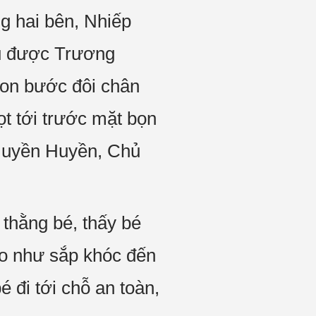
g hai bên, Nhiếp
u được Trương
con bước đôi chân
t tới trước mặt bọn
 “Huyền Huyền, Chủ
 thằng bé, thấy bé
o như sắp khóc đến
 đi tới chỗ an toàn,