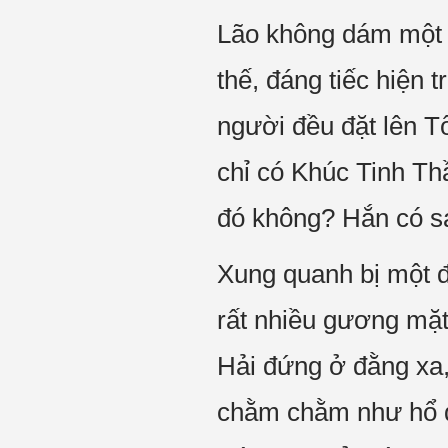
Lão không dám một m
thế, đáng tiếc hiện 
người đều đặt lên Tố
chỉ có Khúc Tinh Th
đó không? Hắn có s
Xung quanh bị một đ
rất nhiều gương mặ
Hải đứng ở đằng xa,
chằm chằm như hổ đó