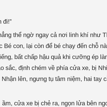
 đi!”
hẳng thể ngờ ngay cả nơi linh khí như
 Bé con, lại còn để bé chạy đến chỗ n
 tiếng, bất chấp hậu quả khi cưỡng ép l
ao sắc, định chém về phía cửa xe, bị N
ê Nhận lên, ngưng tụ tâm niệm, hai tay
 ầm, cửa xe bị chẻ ra, ngọn lửa bên ng