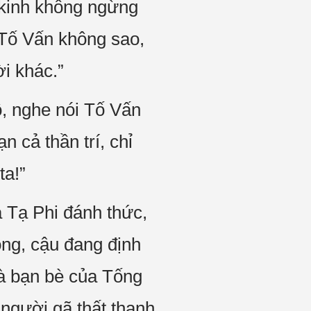
n kinh không ngừng
“Tố Vấn không sao,
i khác.”
ô, nghe nói Tố Vấn
n cả thần trí, chỉ
ta!”
 Tạ Phi đánh thức,
òng, cậu đang định
và bạn bè của Tống
 người gã thất thanh