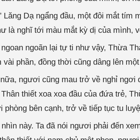
” Lăng Dạ ngẩng đầu, một đôi mắt tím 
ư là nghĩ tới màu mắt kỳ dị của mình, v
a ngoan ngoãn lại tự ti như vậy, Thừa T
m vài phần, đồng thời cũng dâng lên một
ữa, ngươi cũng mau trở về nghỉ ngơi đ
” Thân thiết xoa xoa đầu của đứa trẻ, T
i phòng bên cạnh, trở về tiếp tục tu luy
nhìn này. Ta đã nói ngươi phải đến xem