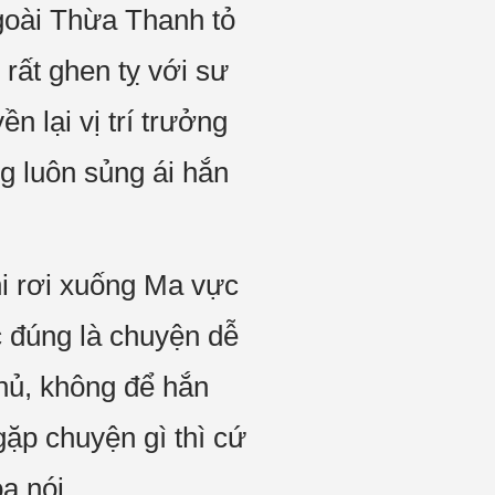
goài Thừa Thanh tỏ
rất ghen tỵ với sư
n lại vị trí trưởng
g luôn sủng ái hắn
hi rơi xuống Ma vực
c đúng là chuyện dễ
hủ, không để hắn
ặp chuyện gì thì cứ
a nói.