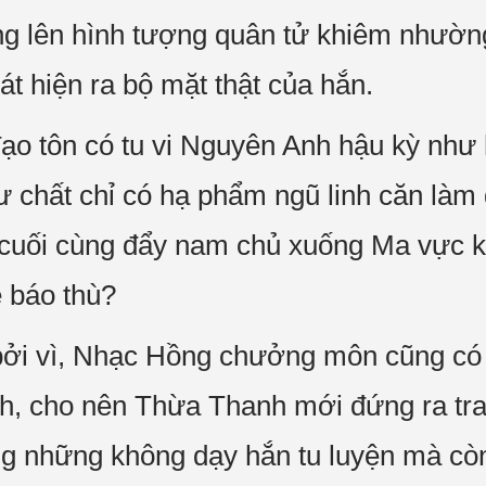
 dựng lên hình tượng quân tử khiêm nhườ
t hiện ra bộ mặt thật của hắn.
đạo tôn có tu vi Nguyên Anh hậu kỳ như 
 chất chỉ có hạ phẩm ngũ linh căn làm 
 cuối cùng đẩy nam chủ xuống Ma vực 
ề báo thù?
bởi vì, Nhạc Hồng chưởng môn cũng có 
nh, cho nên Thừa Thanh mới đứng ra tr
ng những không dạy hắn tu luyện mà cò