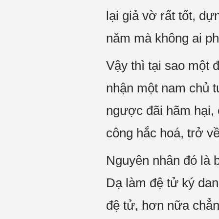
lại giả vờ rất tốt,
năm mà không ai phá
Vậy thì tại sao một 
nhận một nam chủ tư
ngược đãi hãm hại,
công hắc hoá, trở v
Nguyên nhân đó là 
Dạ làm đệ tử ký da
đệ tử, hơn nữa chẳ