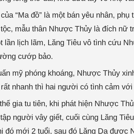
ủa “Ma đồ” là một bán yêu nhân, phụ t
tộc, mẫu thân Nhược Thủy là đích nữ t
ột lần lịch lãm, Lăng Tiêu vô tình cứu 
đường cướp bảo.
uấn mỹ phóng khoáng, Nhược Thủy xinh 
rất nhanh thì hai người có tình cảm với
hế gia tu tiên, khi phát hiện Nhược Th
u tập người vây giết, cuối cùng Lăng T
khi đó mới 2 tuổi, sau đó Lăng Dạ được 