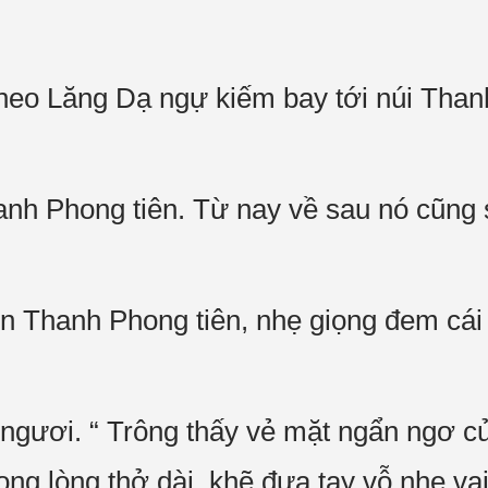
eo Lăng Dạ ngự kiếm bay tới núi Thanh
anh Phong tiên. Từ nay về sau nó cũng 
ìn Thanh Phong tiên, nhẹ giọng đem cái 
ngươi. “ Trông thấy vẻ mặt ngẩn ngơ 
g lòng thở dài, khẽ đưa tay vỗ nhẹ vai 