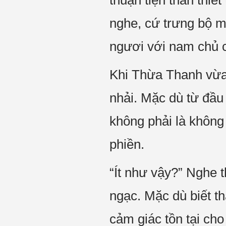
thuận tiện thân thiế
nghe, cứ trưng bộ mặ
ngươi với nam chủ c
Khi Thừa Thanh vừa c
nhải. Mặc dù từ đầu
không phải là không 
phiền.
“Ít như vậy?” Nghe 
ngạc. Mặc dù biết t
cảm giác tồn tại cho