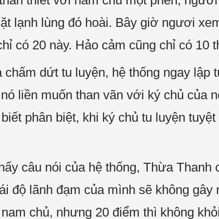
t thân thiết với nam chủ một phen, ngươ
t lạnh lùng đó hoài. Bây giờ ngươi xem
hỉ có 20 này. Hảo cảm cũng chỉ có 10 th
hấm dứt tu luyện, hệ thống ngay lập tứ
 nó liền muốn than vãn với ký chủ của 
biết phân biệt, khi ký chủ tu luyện tuy
thấy câu nói của hệ thống, Thừa Thanh 
hái độ lãnh đạm của mình sẽ không gây
 nam chủ, nhưng 20 điểm thì không khỏi 