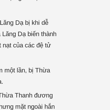
Lăng Dạ bị khi dễ
 Lăng Dạ biến thành
t nạt của các đệ tử
m một lần, bị Thừa
a.
ủa Thừa Thanh đương
 Nhưng mặt ngoài hắn