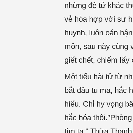
những đệ tử khác t
vẻ hòa hợp với sư h
huynh, luôn oán hận 
môn, sau này cũng v
giết chết, chiếm lấ
Một tiểu hài tử từ n
bắt đầu tu ma, hắc 
hiểu. Chỉ hy vọng b
hắc hóa thôi.”Phòng
tìm ta.” Thừa Thanh