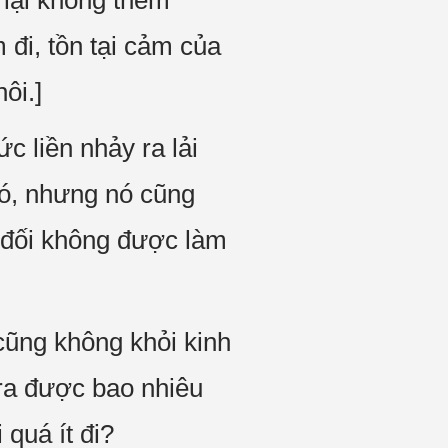
i lại không thèm
 đi, tồn tại cảm của
ôi.]
c liền nhảy ra lải
nó, nhưng nó cũng
ệt đối không được làm
cũng không khỏi kinh
 ra được bao nhiêu
quá ít đi?