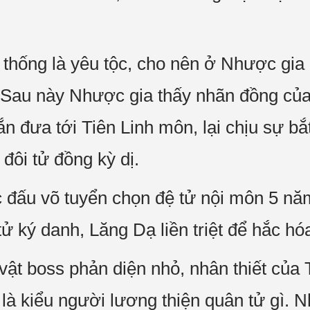
 thống là yêu tộc, cho nên ở Nhược gia 
 Sau này Nhược gia thấy nhãn đồng của
n đưa tới Tiên Linh môn, lại chịu sự bắ
đôi tử đồng kỳ dị.
c đấu võ tuyển chọn đệ tử nội môn 5 nă
 ký danh, Lăng Dạ liền triệt để hắc hó
n vật boss phản diện nhỏ, nhân thiết c
 là kiểu người lương thiện quân tử gì.