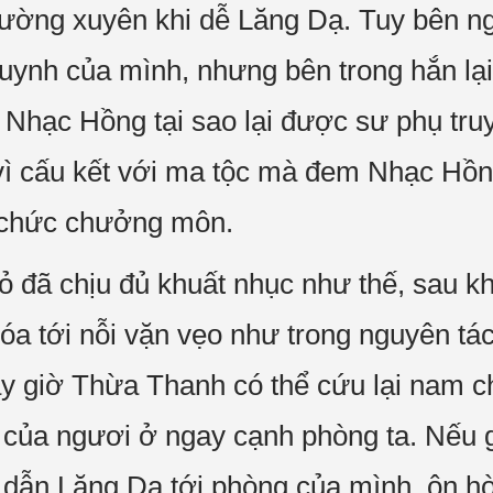
hường xuyên khi dễ Lăng Dạ. Tuy bên n
uynh của mình, nhưng bên trong hắn lại 
Nhạc Hồng tại sao lại được sư phụ truyề
ì cấu kết với ma tộc mà đem Nhạc Hồn
y chức chưởng môn.
hỏ đã chịu đủ khuất nhục như thế, sau k
hóa tới nỗi vặn vẹo như trong nguyên tá
ây giờ Thừa Thanh có thể cứu lại nam c
 của ngươi ở ngay cạnh phòng ta. Nếu g
 dẫn Lăng Dạ tới phòng của mình, ôn hò