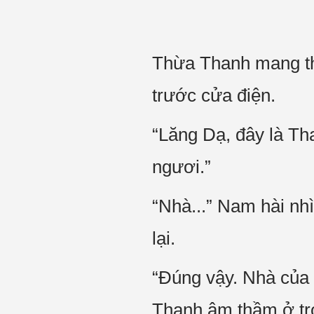
Thừa Thanh mang th
trước cửa điện.
“Lăng Dạ, đây là Th
ngươi.”
“Nhà...” Nam hài nh
lại.
“Đúng vậy. Nhà của 
Thanh âm thầm ở tron