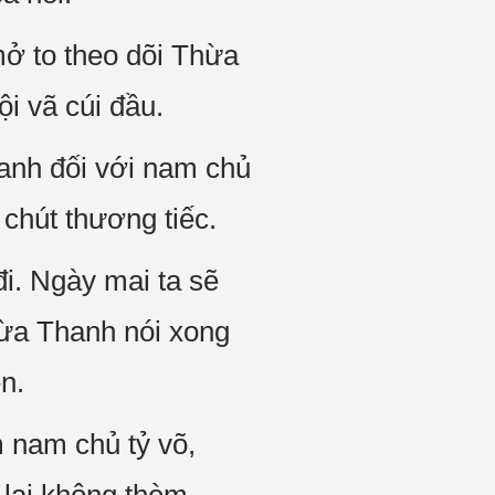
mở to theo dõi Thừa
ội vã cúi đầu.
hanh đối với nam chủ
 chút thương tiếc.
i. Ngày mai ta sẽ
hừa Thanh nói xong
ện.
 nam chủ tỷ võ,