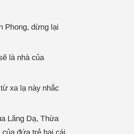
 Phong, dừng lại
sẽ là nhà của
từ xa lạ này nhắc
của Lăng Dạ, Thừa
của đứa trẻ hai cái.