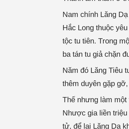
Nam chính Lăng Dạ c
Hắc Long thuộc yêu 
tộc tu tiên. Trong m
ba tán tu giả chặn 
Năm đó Lăng Tiêu t
thêm duyên gặp gỡ, 
Thế nhưng làm một t
Nhược gia liền triệ
tử, để lại Lăng Dạ 