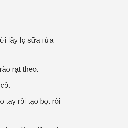
i lấy lọ sữa rửa
ào rạt theo.
 cô.
tay rồi tạo bọt rồi