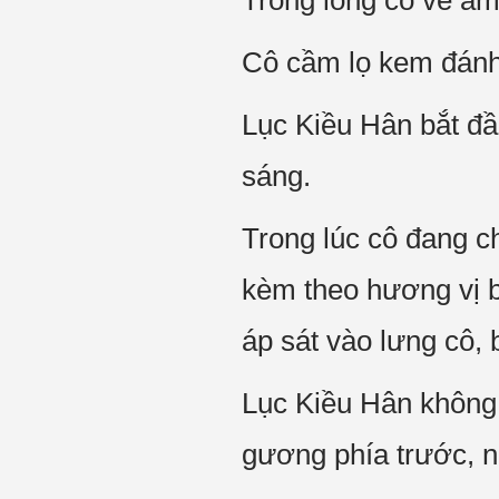
Trong lòng có vẻ ấm
Cô cầm lọ kem đánh 
Lục Kiều Hân bắt đầ
sáng.
Trong lúc cô đang 
kèm theo hương vị bạ
áp sát vào lưng cô, 
Lục Kiều Hân không 
gương phía trước, nh