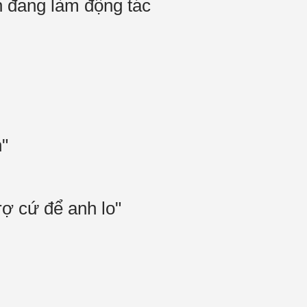
h đang làm động tác
n"
rợ cứ để anh lo"