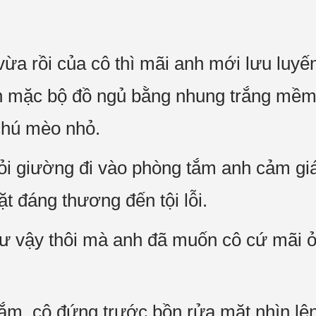
ừa rồi của cô thì mãi anh mới lưu luyến
ẫn mặc bộ đồ ngủ bằng nhung trắng mềm
chú mèo nhỏ.
hỏi giường đi vào phòng tắm anh cảm gi
t đáng thương đến tội lỗi.
ư vậy thôi mà anh đã muốn cô cứ mãi ở
ắm, cô đứng trước bồn rửa mặt nhìn lên