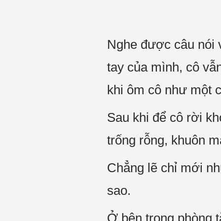
Nghe được câu nói v
tay của mình, cô v
khi ôm cô như một 
Sau khi để cô rời k
trống rỗng, khuôn mặ
Chẳng lẽ chỉ mới nh
sao.
Ở bên trong phòng t