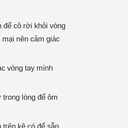
 để cô rời khỏi vòng
 mại nên cảm giác
ác vòng tay mình
 trong lòng để ôm
 trên kệ có để sẵn