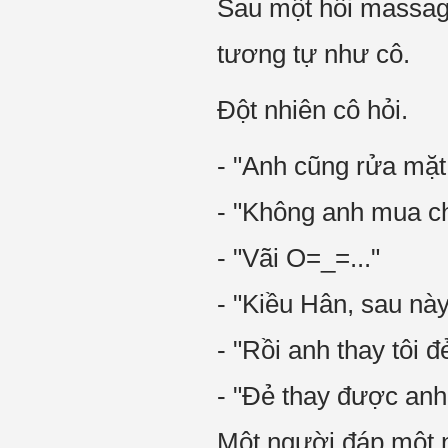
Sau một hồi massage
tương tự như cô.
Đột nhiên cô hỏi.
- "Anh cũng rửa mặt
- "Không anh mua ch
- "Vãi O=_=..."
- "Kiều Hân, sau nà
- "Rồi anh thay tôi đ
- "Đẻ thay được an
Một người đáp một n