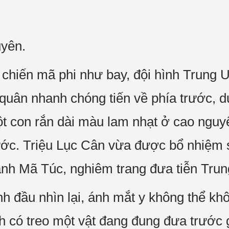
yên.
 chiến mã phi như bay, đội hình Trung
quân nhanh chóng tiến về phía trước, d
ột con rắn dài màu lam nhạt ở cao ngu
rước. Triệu Lục Cân vừa được bổ nhiệm s
ành Mã Túc, nghiêm trang đưa tiễn Tr
h đầu nhìn lại, ánh mắt y không thể kh
nh có treo một vật đang đung đưa trước 