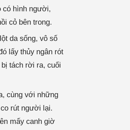
ó có hình người,
ồi cỏ bên trong.
ột da sống, vô số
ó lấy thủy ngân rót
ị tách rời ra, cuối
a, cùng với những
co rút người lại.
rên mấy canh giờ