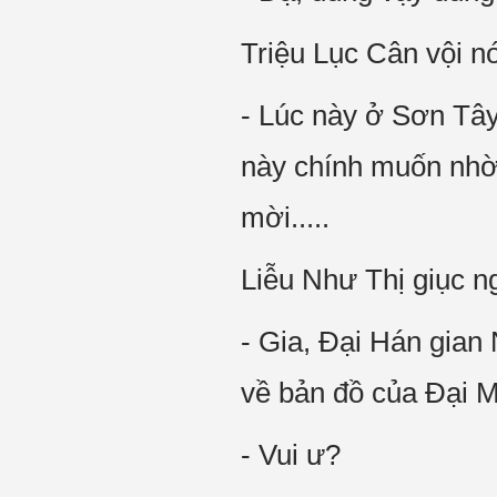
Triệu Lục Cân vội nó
- Lúc này ở Sơn Tây 
này chính muốn nhờ
mời.....
Liễu Như Thị giục n
- Gia, Đại Hán gian
về bản đồ của Đại M
- Vui ư?