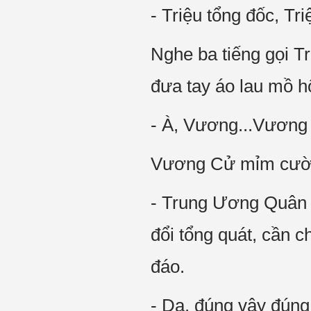
- Triệu tổng đốc, Tr
Nghe ba tiếng gọi T
đưa tay áo lau mồ hô
- À, Vương...Vương 
Vương Cử mỉm cười
- Trung Ương Quân đ
đổi tổng quát, cần c
đáo.
- Dạ, đúng vậy đúng