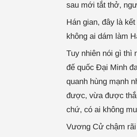
sau mới tắt thở, ngư
Hán gian, đây là kết
không ai dám làm Há
Tuy nhiên nói gì th
đế quốc Đại Minh đ
quanh hùng mạnh nh
được, vừa được thắng
chứ, có ai không m
Vương Cử chậm rãi 