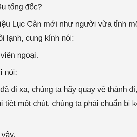
iệu tổng đốc?
riệu Lục Cân mới như người vừa tỉnh 
i lạnh, cung kính nói:
viên ngoại.
 nói:
ã đi xa, chúng ta hãy quay về thành đi
hi tiết một chút, chúng ta phải chuẩn bị
 vậy.