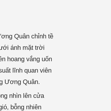
 Ương Quân chỉnh tề
ưới ánh mặt trời
yên hoang vắng uốn
uất lĩnh quan viên
ung Ương Quân.
ông nhìn lên cửa
gió, bỗng nhiên