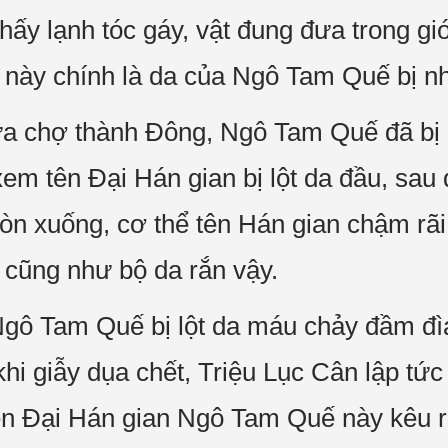
ấy lạnh tóc gáy, vật đung đưa trong gi
 này chính là da của Ngô Tam Quế bị nh
a chợ thành Đông, Ngô Tam Quế đã bị l
m tên Đại Hán gian bị lột da đầu, sau đ
n xuống, cơ thể tên Hán gian chậm rãi b
a cũng như bộ da rắn vậy.
Ngô Tam Quế bị lột da máu chảy đầm đì
khi giẫy dụa chết, Triệu Lục Cân lập tức 
ên Đại Hán gian Ngô Tam Quế này kêu 