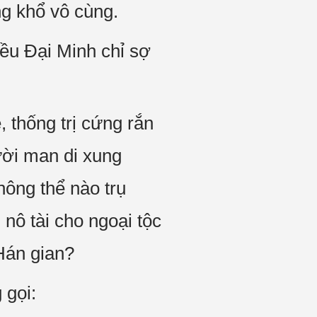
ng khổ vô cùng.
iều Đại Minh chỉ sợ
 thống trị cứng rắn
ời man di xung
ông thể nào trụ
nô tài cho ngoại tộc
Hán gian?
 gọi: