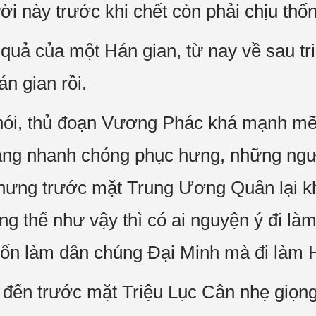
ời này trước khi chết còn phải chịu thố
 quả của một Hán gian, từ nay về sau tr
n gian rồi.
ì nói, thủ đoạn Vương Phác khá mạnh mẽ,
ang nhanh chóng phục hưng, những ngư
ưng trước mặt Trung Ương Quân lại kh
 thế như vậy thì có ai nguyện ý đi làm 
uốn làm dân chúng Đại Minh mà đi làm 
đến trước mặt Triệu Lục Cân nhẹ giọng