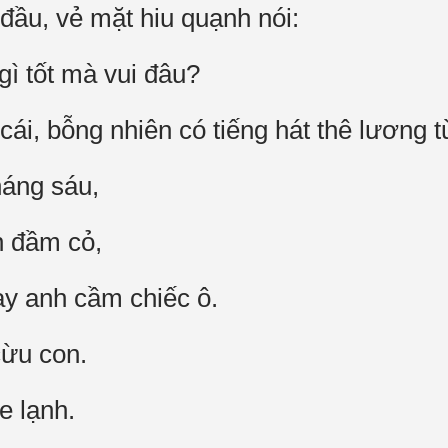
đầu, vẻ mặt hiu quạnh nói:
gì tốt mà vui đâu?
cái, bỗng nhiên có tiếng hát thê lương từ
háng sáu,
n đầm cỏ,
ay anh cầm chiếc ô.
cừu con.
e lạnh.