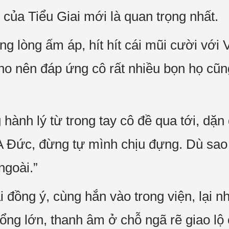
của Tiểu Giai mới là quan trọng nhất.
ng lòng ấm áp, hít hít cái mũi cười với 
ho nên đáp ứng cô rất nhiều bọn họ cũ
nh lý từ trong tay cô đề qua tới, dặn d
m A Đức, đừng tự mình chịu đựng. Dù sa
ngoài.”
i đồng ý, cùng hắn vào trong viện, lại n
 cổng lớn, thanh âm ở chỗ ngã rẽ giao l