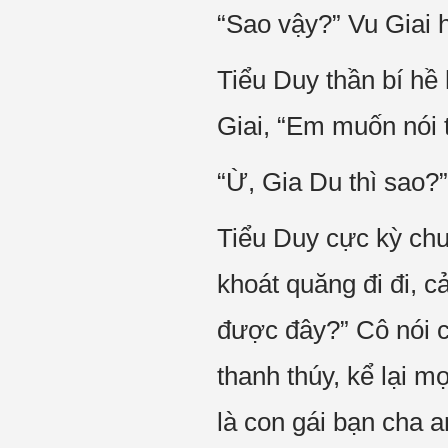
“Sao vậy?” Vu Giai h
Tiểu Duy thần bí hề
Giai, “Em muốn nói t
“Ừ, Gia Du thì sao?”
Tiểu Duy cực kỳ chư
khoát quăng đi đi, c
được đây?” Cô nói c
thanh thúy, kể lại m
là con gái bạn cha a