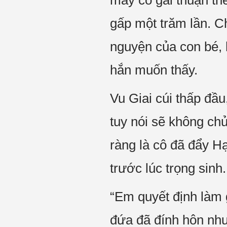
mấy cô gái thuận th
gấp một trăm lần. Ch
nguyện của con bé, 
hắn muốn thấy.
Vu Giai cúi thấp đầu
tuy nói sẽ không ch
ràng là cô đã đẩy H
trước lúc trọng sinh
“Em quyết định làm 
đứa đã đính hôn như