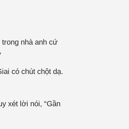
n trong nhà anh cứ
”
ai có chút chột dạ.
y xét lời nói, “Gần