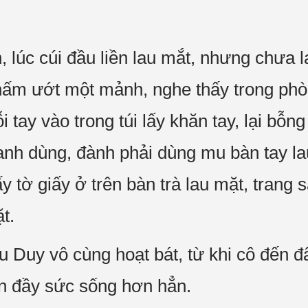
 lúc cúi đầu liền lau mắt, nhưng chưa la
hấm ướt một mảnh, nghe thấy trong phò
i tay vào trong túi lấy khăn tay, lại bỗ
h dùng, đành phải dùng mu bàn tay lau
 tờ giấy ở trên bàn trà lau mặt, trang s
t.
ểu Duy vô cùng hoạt bát, từ khi cô đến đ
n đầy sức sống hơn hẳn.