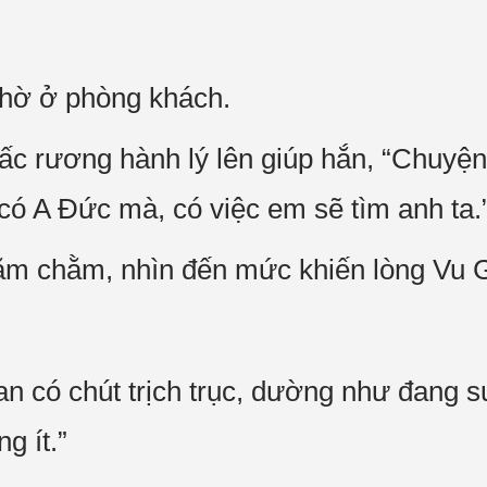
hờ ở phòng khách.
hấc rương hành lý lên giúp hắn, “Chuyệ
 có A Đức mà, có việc em sẽ tìm anh ta.
m chằm, nhìn đến mức khiến lòng Vu Gi
n có chút trịch trục, dường như đang su
g ít.”