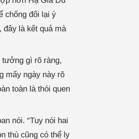
 hợp hơn Hạ Gia Du
 chống đối lại ý
, đây là kết quả mà
 tưởng gì rõ ràng,
ng mấy ngày này rõ
àn toàn là thói quen
n nói. “Tuy nói hai
n thù cũng có thể ly