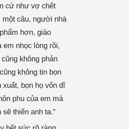
ìn cứ như vợ chết
i một câu, người nhà
 phẩm hơn, giáo
 em nhọc lòng rồi,
m cũng không phản
 cũng không tin bọn
 xuất, bọn họ vốn dĩ
ị hôn phu của em mà
 sẽ thiến anh ta.”
y hết sức rõ ràng.