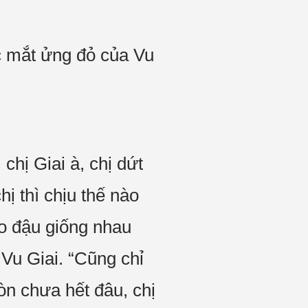
ốc mắt ửng đỏ của Vu
hị Giai à, chị dứt
ị thì chịu thế nào
o đậu giống nhau
 Vu Giai. “Cũng chỉ
òn chưa hết đâu, chị