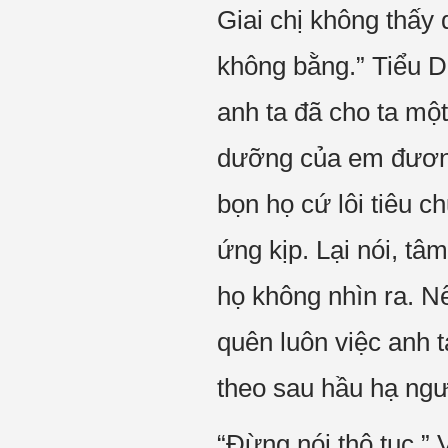
Giai chị không thấy
không bằng.” Tiểu D
anh ta đã cho ta mộ
dưỡng của em đương 
bọn họ cứ lôi tiêu 
ứng kịp. Lại nói, tâ
họ không nhìn ra. N
quên luôn việc anh 
theo sau hầu hạ ngườ
“Đừng nói thô tục.” 