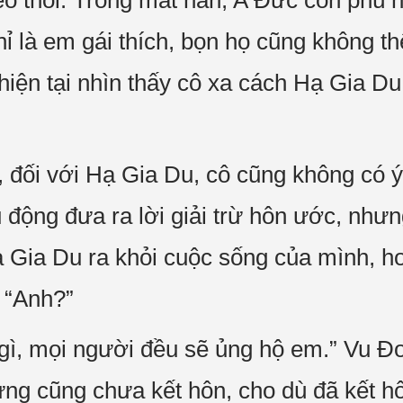
eo thôi. Trong mắt hắn, A Đức còn phù
ỉ là em gái thích, bọn họ cũng không thể
hiện tại nhìn thấy cô xa cách Hạ Gia Du
, đối với Hạ Gia Du, cô cũng không có ý
ủ động đưa ra lời giải trừ hôn ước, như
ạ Gia Du ra khỏi cuộc sống của mình, ho
. “Anh?”
gì, mọi người đều sẽ ủng hộ em.” Vu Đoa
ng cũng chưa kết hôn, cho dù đã kết hô