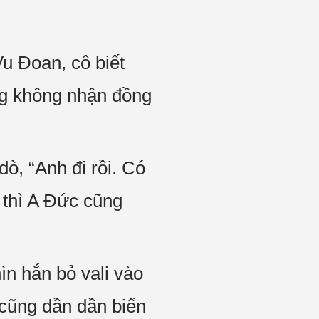
Vu Đoan, cô biết
ng không nhận đồng
ò, “Anh đi rồi. Có
o thì A Đức cũng
hìn hắn bỏ vali vào
ộ cũng dần dần biến