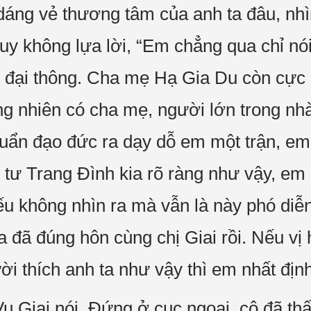
 dáng vẻ thương tâm của anh ta đâu, nh
uy không lựa lời, “Em chẳng qua chỉ nó
t đại thông. Cha mẹ Hạ Gia Du còn cực
nhiên có cha mẹ, người lớn trong nhà
chuẩn đạo đức ra dạy dỗ em một trận, e
m tư Trang Đình kia rõ ràng như vậy, em
ếu không nhìn ra mà vẫn là này phó diễn
ta đã đúng hôn cùng chị Giai rồi. Nếu v
i thích anh ta như vậy thì em nhất định
Vu Giai nói. Đứng ở cục ngoại, cô đã thấ