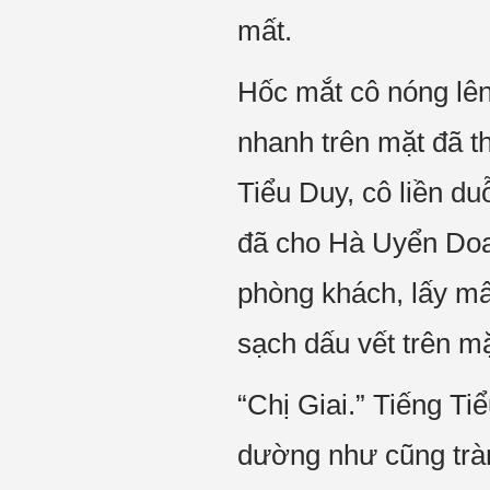
mất.
Hốc mắt cô nóng lên,
nhanh trên mặt đã t
Tiểu Duy, cô liền duỗ
đã cho Hà Uyển Doan
phòng khách, lấy mấy
sạch dấu vết trên mặ
“Chị Giai.” Tiếng Ti
dường như cũng trà