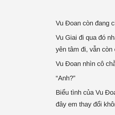
Vu Đoan còn đang c
Vu Giai đi qua đó n
yên tâm đi, vẫn còn
Vu Đoan nhìn cô chằ
“Anh?”
Biểu tình của Vu Đoa
đây em thay đổi khôn