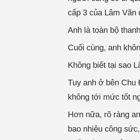
cấp 3 của Lâm Vãn đ
Anh là toàn bộ than
Cuối cùng, anh không
Không biết tại sao L
Tuy anh ở bên Chu Đ
không tới mức tốt ng
Hơn nữa, rõ ràng an
bao nhiêu công sức,