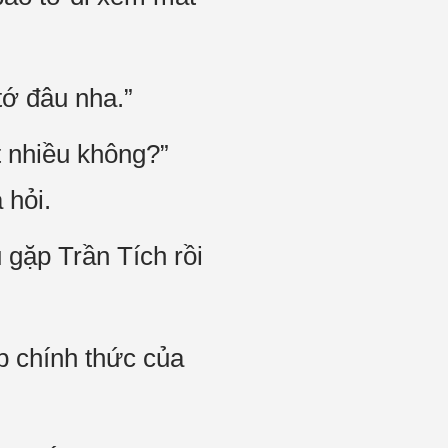
tớ đâu nha.”
t nhiều không?”
 hỏi.
 gặp Trần Tích rồi
b chính thức của