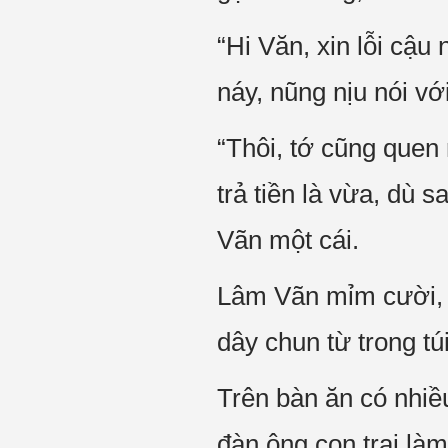
“Hi Văn, xin lỗi cậu
náy, nũng nịu nói với
“Thôi, tớ cũng quen 
trả tiền là vừa, dù
Vãn một cái.
Lâm Vãn mỉm cười, “
dây chun từ trong tú
Trên bàn ăn có nhiều
đàn ông con trai là