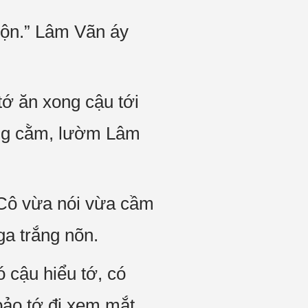
muộn.” Lâm Vãn áy
tớ ăn xong cậu tới
hống cằm, lườm Lâm
 Cô vừa nói vừa cầm
ga trắng nõn.
 cậu hiểu tớ, có
bảo tớ đi xem mắt