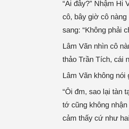
“Ai đây?” Nhậm Hi V
cô, bây giờ cô nàng 
sang: “Không phải 
Lâm Vãn nhìn cô nàn
thảo Trần Tích, cái
Lâm Vãn không nói g
“Ôi đm, sao lại tàn 
tớ cũng không nhận
cảm thấy cứ như hai