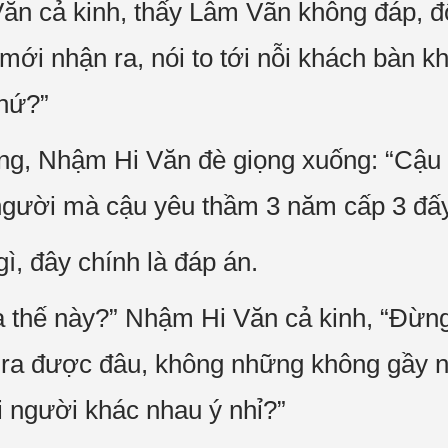
ăn cả kinh, thấy Lâm Vãn không đáp, đô
mới nhận ra, nói to tới nỗi khách bàn k
chứ?”
g, Nhậm Hi Văn đè giọng xuống: “Cậu đ
 người mà cậu yêu thầm 3 năm cấp 3 đấ
ì, đây chính là đáp án.
tạ thế này?” Nhậm Hi Văn cả kinh, “Đừng
 ra được đâu, không những không gầy n
 người khác nhau ý nhỉ?”