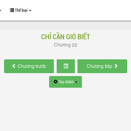
Thể loại
CHỈ CẦN GIÓ BIẾT
Chương 22
Chương
trước
Chương
tiếp
Tùy chỉnh