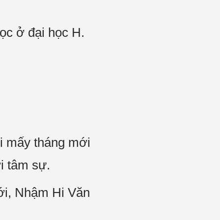
ọc ở đại học H.
hi mấy tháng mới
i tâm sự.
tới, Nhậm Hi Văn