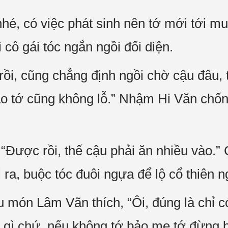
 nhé, có việc phát sinh nên tớ mới tới 
 cô gái tóc ngắn ngồi đối diện.
rồi, cũng chẳng định ngồi chờ cậu đâu, 
 sao tớ cũng không lỗ.” Nhậm Hi Văn c
Được rồi, thế cậu phải ăn nhiều vào.”
i ra, buộc tóc đuôi ngựa để lộ cổ thiên n
 món Lâm Vãn thích, “Ôi, đúng là chỉ có
m gì chứ, nếu không tớ bảo mẹ tớ đừng 