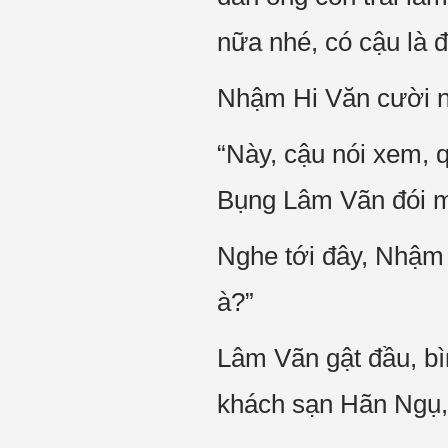
nữa nhé, có cậu là đ
Nhậm Hi Văn cười nó
“Này, cậu nói xem, 
Bụng Lâm Vãn đói mố
Nghe tới đây, Nhậm 
à?”
Lâm Vãn gật đầu, bì
khách sạn Hãn Ngụ,