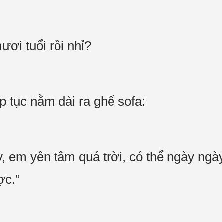
ơi tuổi rồi nhỉ?
 tục nằm dài ra ghế sofa:
, em yên tâm quá trời, có thể ngày ngà
ợc.”