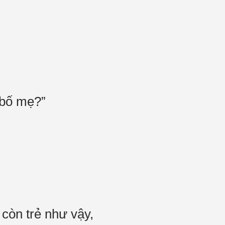
 bố mẹ?”
 còn trẻ như vậy,