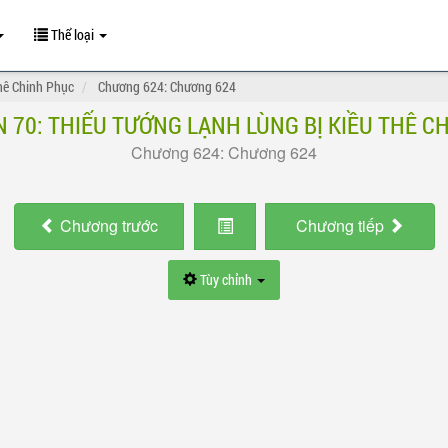
Thể loại
hê Chinh Phục
Chương 624: Chương 624
N 70: THIẾU TƯỚNG LẠNH LÙNG BỊ KIỀU THÊ C
Chương 624: Chương 624
Chương
trước
Chương
tiếp
Tùy chỉnh