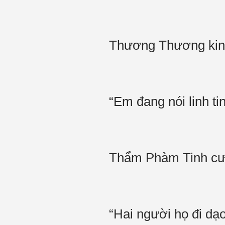
Thương Thương kin
“Em đang nói linh t
Thẩm Phàm Tinh cườ
“Hai người họ đi dạo