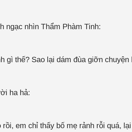
h ngạc nhìn Thẩm Phàm Tinh:
inh gì thế? Sao lại dám đùa giỡn chuyện
i ha hả:
 rồi, em chỉ thấy bố mẹ rảnh rỗi quá, lại