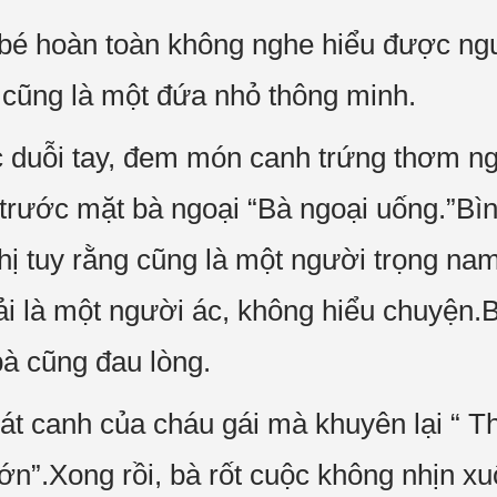
bé hoàn toàn không nghe hiểu được ngư
 cũng là một đứa nhỏ thông minh.
c duỗi tay, đem món canh trứng thơm ng
trước mặt bà ngoại “Bà ngoại uống.”Bình
hị tuy rằng cũng là một người trọng na
ải là một người ác, không hiểu chuyện.
bà cũng đau lòng.
át canh của cháu gái mà khuyên lại “ T
n”.Xong rồi, bà rốt cuộc không nhịn xu