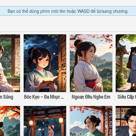
Bạn có thể dùng phím mũi tên hoặc WASD để lùi/sang chương.
ân Sủng
Bóc Kẹo – Đa Nhục Bồ Đào Hảo Hảo Hát
Ngoan Đều Nghe Em
Siêu Cấp