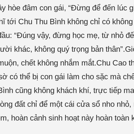
 hòe đâm con gái, “Đừng để đến lúc gi
ĩ tới Chu Thu Bình không chỉ có không 
đầu: “Đúng vậy, đừng học mẹ, từ nhỏ đến
gười khác, không quý trọng bản thân”.Gi
 muộn, chết không nhắm mắt.Chu Cao th
ờ có thể bị con gái làm cho sặc mà chế
ình cũng không khách khí, trực tiếp ma
òng đất chỉ để một cái cửa sổ nho nhỏ,
êm, hoàn cảnh sinh hoạt này hoàn toàn