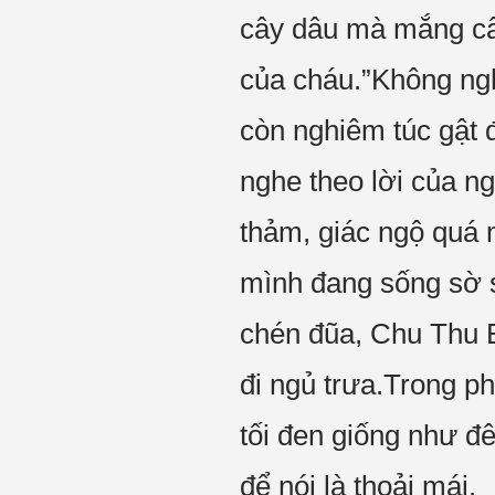
cây dâu mà mắng cây
của cháu.”Không ngh
còn nghiêm túc gật 
nghe theo lời của n
thảm, giác ngộ quá
mình đang sống sờ s
chén đũa, Chu Thu B
đi ngủ trưa.Trong ph
tối đen giống như đ
để nói là thoải mái.