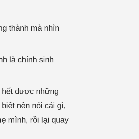
ong thành mà nhìn
h là chính sinh
u hết được những
iết nên nói cái gì,
ẹ mình, rồi lại quay