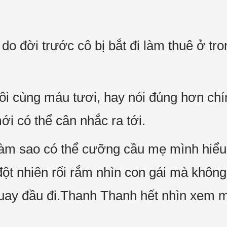
do đời trước cô bị bắt đi làm thuê ở tr
i cùng máu tươi, hay nói đúng hơn chín
i có thể cân nhắc ra tới.
 làm sao có thể cưỡng cầu mẹ mình hiể
ột nhiên rối rắm nhìn con gái mà không b
quay đầu đi.Thanh Thanh hết nhìn xem m