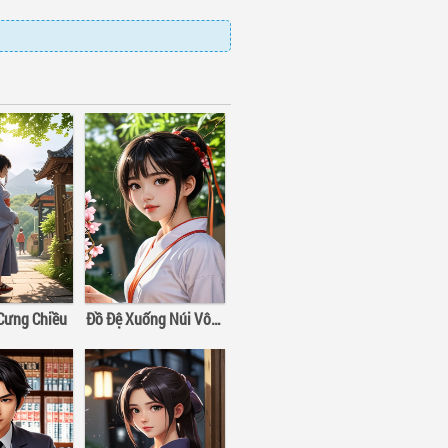
 Cưng Chiều
Đồ Đệ Xuống Núi Vô Địch Thiên Hạ