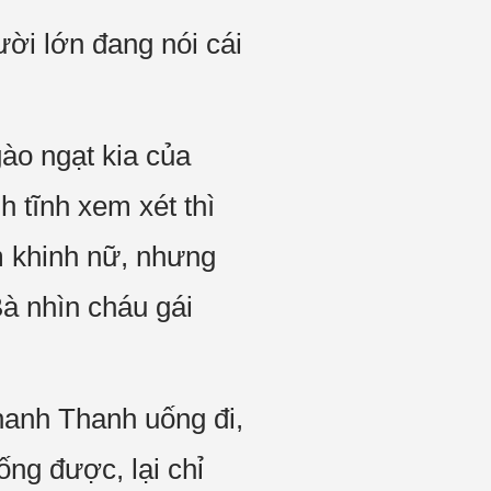
ời lớn đang nói cái
ào ngạt kia của
 tĩnh xem xét thì
m khinh nữ, nhưng
Bà nhìn cháu gái
hanh Thanh uống đi,
ống được, lại chỉ