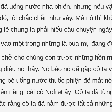
đã uống nước nha phiến, nhưng nếu vậy
ó, tôi chắc chắn như vậy. Mà nó thì khô
g lẽ chúng ta phải hiểu câu chuyện ngà
ờ vào một trong những lá bùa mụ đang đe
e chở cho chúng con trước những hồn m
điều nó thấy. Nó bảo nó đã gặp cô ta v
ằng bé uống nước thuốc phiện để mắt nó
yền năng, cái cô Nofret ấy! Cô ta đã từ
hắc rằng cô ta đã nắm được tất cả nhữn