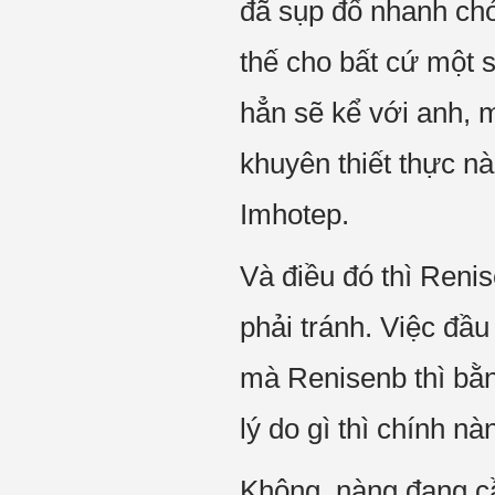
đã sụp đổ nhanh chó
thế cho bất cứ một
hẳn sẽ kể với anh, 
khuyên thiết thực n
Imhotep.
Và điều đó thì Reni
phải tránh. Việc đầ
mà Renisenb thì bằ
lý do gì thì chính nà
Không, nàng đang cần