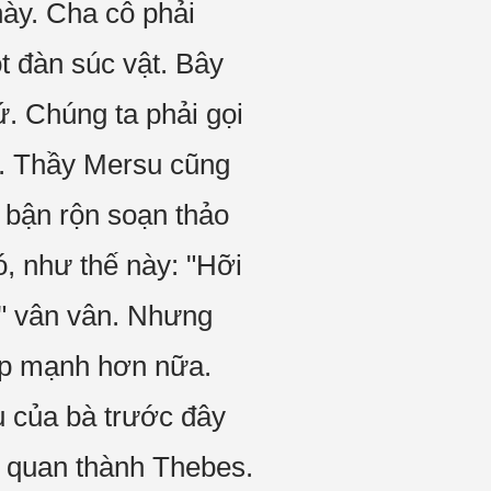
ày. Cha cô phải
t đàn súc vật. Bây
ứ. Chúng ta phải gọi
m. Thầy Mersu cũng
g bận rộn soạn thảo
ó, như thế này: "Hỡi
.." vân vân. Nhưng
áp mạnh hơn nữa.
u của bà trước đây
c quan thành Thebes.