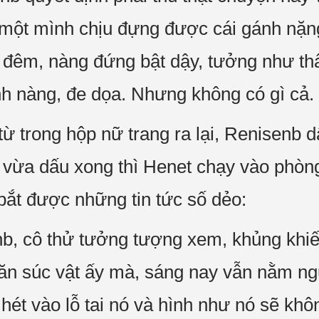
một mình chịu đựng được cái gánh nặng
ng đêm, nàng đứng bật dậy, tưởng như th
h nàng, đe dọa. Nhưng không có gì cả.
từ trong hộp nữ trang ra lại, Renisenb 
 vừa dấu xong thì Henet chạy vào phòn
bắt được những tin tức số dẻo:
enb, cô thử tưởng tượng xem, khủng khi
ăn súc vật ấy mà, sáng nay vẫn nằm ngủ
hét vào lỗ tai nó và hình như nó sẽ kh