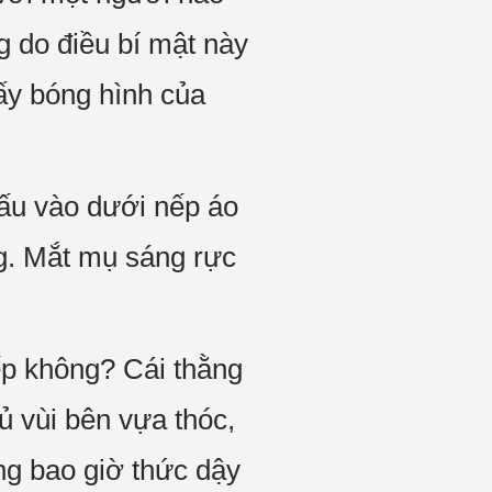
 do điều bí mật này
ấy bóng hình của
dấu vào dưới nếp áo
g. Mắt mụ sáng rực
ếp không? Cái thằng
 vùi bên vựa thóc,
ông bao giờ thức dậy