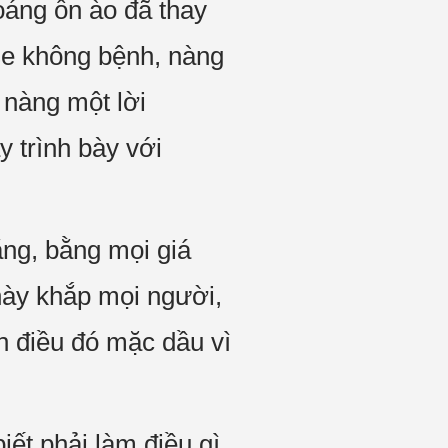
oáng ồn ào đã thay
se không bệnh, nàng
 nàng một lời
 trình bày với
ằng, bằng mọi giá
 này khắp mọi người,
 điều đó mặc dầu vì
iết phải làm điều gì