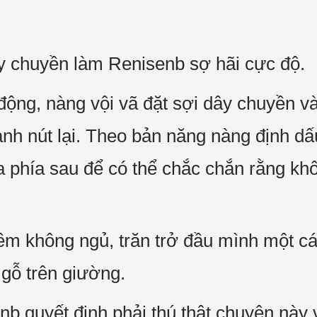
ây chuyền làm Renisenb sợ hãi cực độ.
ộng, nàng vội vã đặt sợi dây chuyền và
nh nút lại. Theo bản năng nàng định dấ
ra phía sau để có thể chắc chắn rằng khô
êm không ngủ, trăn trở đầu mình một cá
 gỗ trên giường.
nb quyết định phải thú thật chuyện này