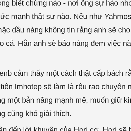
ng biết chừng nào - nơi ông sự hào nh
 sức mạnh thật sự nào. Nếu như Yahmo
mặc dầu nàng không tin rằng anh sẽ cho
ào cả. Hẳn anh sẽ bảo nàng đem việc này
senb cảm thấy một cách thật cấp bách r
u tiên Imhotep sẽ làm là rêu rao chuyện
ng một bản năng mạnh mẽ, muốn giữ kín
ng cũng khó giải thích.
 đến lời khuyên của Hori cơ. Hori sẽ b