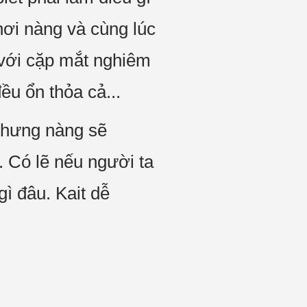
nơi nàng và cùng lúc
g với cặp mắt nghiêm
ều ổn thỏa cả...
Nhưng nàng sẽ
. Có lẽ nếu người ta
ì đâu. Kait dễ