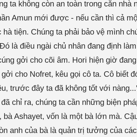
g ta không còn an toàn trong căn nhà n
hần Amun mới được - nếu cần thì cả mộ
c hà tiện. Chúng ta phải bảo vệ mình ch
 Đó là điều ngài chủ nhân đang định là
cúng gởi cho cõi âm. Hori hiện giờ đan
 gởi cho Nofret, kêu gọi cô ta. Cô biết đ
ệu, trước đây ta đã không tốt với nàng.
đã chỉ ra, chúng ta cần những biện ph
 bà Ashayet, vốn là một bà lớn mà. Cậ
còn anh của bà là quản trị tưởng của cá