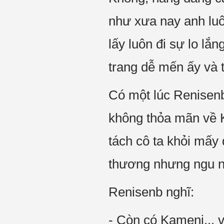
như xưa nay anh luô
lấy luôn đi sự lo lắ
trang dễ mến ấy và 
Có một lúc Renisenb
không thỏa mãn về K
tách cô ta khỏi mấy 
thương nhưng ngu n
Renisenb nghĩ:
- Còn có Kameni... v