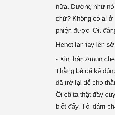
nữa. Dường như nó 
chứ? Không có ai ở đ
phiện được. Ôi, đán
Henet lần tay lên s
- Xin thần Amun ch
Thằng bé đã kể đúng 
đã trở lại để cho th
Ôi cô ta thật đầy qu
biết đấy. Tôi dám c