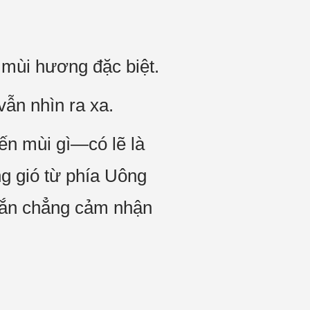
 mùi hương đặc biệt.
vẫn nhìn ra xa.
ến mùi gì—có lẽ là
ng gió từ phía Uông
 hắn chẳng cảm nhận