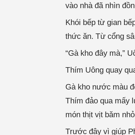
vào nhà đã nhìn đồn
Khói bếp từ gian bế
thức ăn. Từ cổng sâ
“Gà kho đây mà,” Uô
Thím Uông quay qua 
Gà kho nước màu đỏ
Thím đảo qua mấy lư
món thịt vịt băm nhỏ
Trước đây vì giúp P