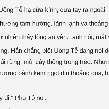
 Uông Tễ hạ cửa kính, đưa tay ra ngoài.
 phương tám hướng, lành lạnh và thoảng
ự nhiên thấy lòng an yên.” anh nói, mắt 
ếng. Hắn chẳng biết Uông Tễ đang nói đ
núi rừng, mùi cây thông trong trẻo. Như
 hương bánh kem ngọt dịu thoảng qua,
y đi.” Phù Tô nói.