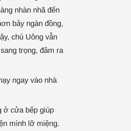
nhàng nhàn nhã đến
hơn bảy ngàn đồng,
vậy, chú Uông vẫn
 sang trọng, đâm ra
chạy ngay vào nhà
g ở cửa bếp giúp
yện mình lỡ miệng.