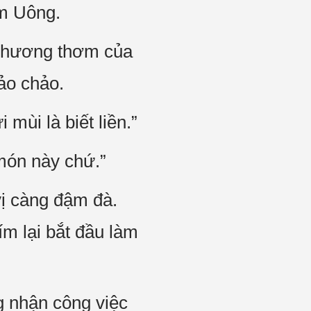
ím Uông.
g hương thơm của
ảo chảo.
ùi là biết liền.”
 món này chứ.”
ị càng đậm đà.
ím lại bắt đầu làm
g nhận công việc