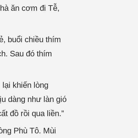
nhà ăn cơm đi Tễ,
ẻ, buổi chiều thím
ch. Sau đó thím
lại khiến lòng
ịu dàng như làn gió
t đồ rồi qua liền.”
lòng Phù Tô. Mùi