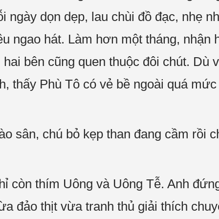
i ngày dọn dẹp, lau chùi đồ đạc, nhẹ 
êu ngao hát. Làm hơn một tháng, nhận 
 hai bên cũng quen thuộc đôi chút. Dù 
h, thấy Phù Tô có vẻ bề ngoài quá mức
vào sân, chú bỏ kẹp than đang cầm rồi 
chỉ còn thím Uông và Uông Tễ. Anh đứn
ừa đảo thịt vừa tranh thủ giải thích chu