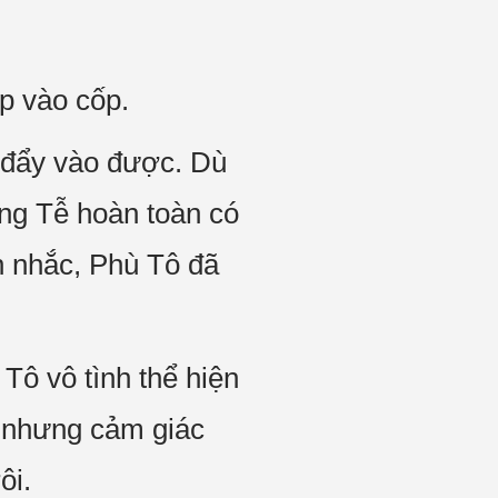
ạp vào cốp.
 đẩy vào được. Dù
ông Tễ hoàn toàn có
n nhắc, Phù Tô đã
Tô vô tình thể hiện
, nhưng cảm giác
ôi.