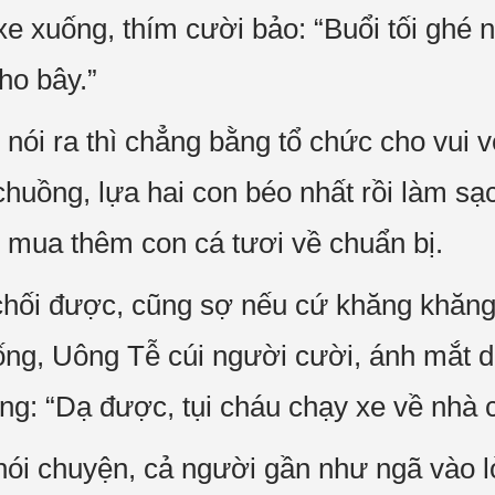
e xuống, thím cười bảo: “Buổi tối ghé 
ho bây.”
nói ra thì chẳng bằng tổ chức cho vui v
 chuồng, lựa hai con béo nhất rồi làm sạ
 mua thêm con cá tươi về chuẩn bị.
hối được, cũng sợ nếu cứ khăng khăng 
ng, Uông Tễ cúi người cười, ánh mắt d
ng: “Dạ được, tụi cháu chạy xe về nhà cấ
ói chuyện, cả người gần như ngã vào 