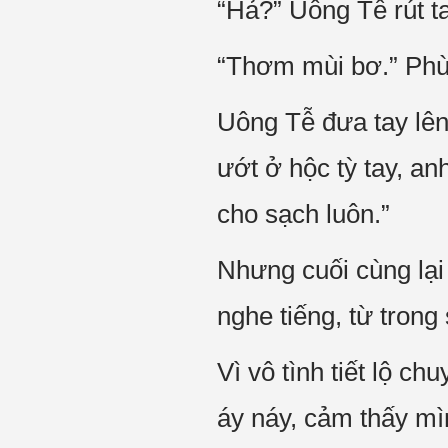
“Hả?” Uông Tễ rút ta
“Thơm mùi bơ.” Phù
Uông Tễ đưa tay lên
ướt ở hộc tỳ tay, an
cho sạch luôn.”
Nhưng cuối cùng lại 
nghe tiếng, từ trong
Vì vô tình tiết lộ 
áy náy, cảm thấy mì