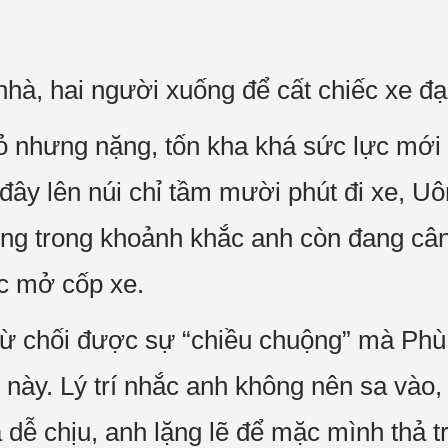
nhà, hai người xuống để cất chiếc xe đ
ỏ nhưng nặng, tốn kha khá sức lực mới
đây lên núi chỉ tầm mười phút đi xe, U
ưng trong khoảnh khắc anh còn đang câ
c mở cốp xe.
ừ chối được sự “chiều chuộng” mà Phù 
 này. Lý trí nhắc anh không nên sa vào
dễ chịu, anh lặng lẽ để mặc mình thả tr