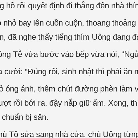
g hồ rồi quyết định đi thẳng đến nhà th
p nhỏ bay lên cuồn cuộn, thoang thoản
n, đã nghe thấy tiếng thím Uông đang đ
ng Tễ vừa bước vào bếp vừa nói, “Ngửi m
cười: “Đúng rồi, sinh nhật thì phải ăn
 óng ánh, thêm chút đường phèn làm v
ợt rồi bới ra, đậy nắp giữ ấm. Xong, th
 chuẩn bị sẵn.
hù Tô sửa sang nhà cửa, chú Uông từn