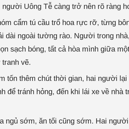
n người Uông Tễ càng trở nên rõ ràng h
óm cẩm tú cầu trổ hoa rực rỡ, từng bô
ải dài ngoài tường rào. Người trong nhà
dọn sạch bóng, tất cả hòa mình giữa một
tranh vẽ.
 tốn thêm chút thời gian, hai người lạ
h để tránh hỏng, đến khi lái xe về nhà t
a ngủ sớm, ăn tối cũng sớm. Hai người