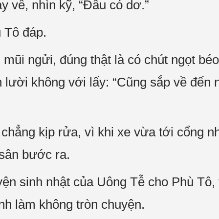
y về, nhìn kỹ, “Đâu có dơ.”
 Tô đáp.
 mũi ngửi, đúng thật là có chút ngọt b
h lười không với lấy: “Cũng sắp về đến 
chẳng kịp rửa, vì khi xe vừa tới cổng 
 sân bước ra.
chuyện sinh nhật của Uông Tễ cho Phù Tô
nh làm không tròn chuyện.