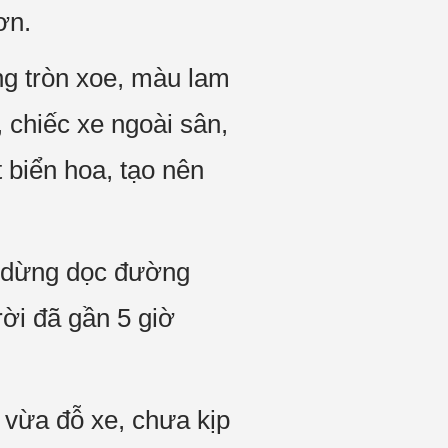
ơn.
ng tròn xoe, màu lam
, chiếc xe ngoài sân,
 biển hoa, tạo nên
i dừng dọc đường
rời đã gần 5 giờ
 vừa đỗ xe, chưa kịp