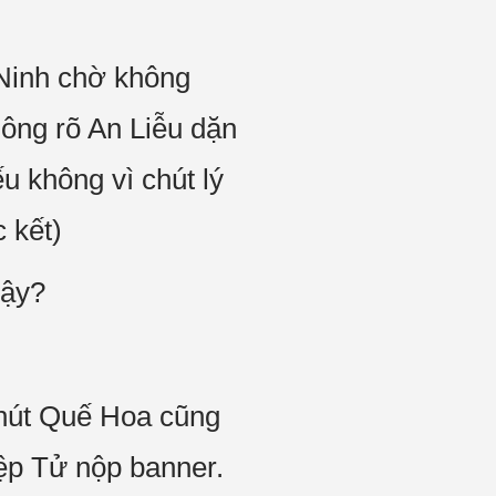
n Ninh chờ không
ông rõ An Liễu dặn
u không vì chút lý
c kết)
vậy?
phút Quế Hoa cũng
ệp Tử nộp banner.