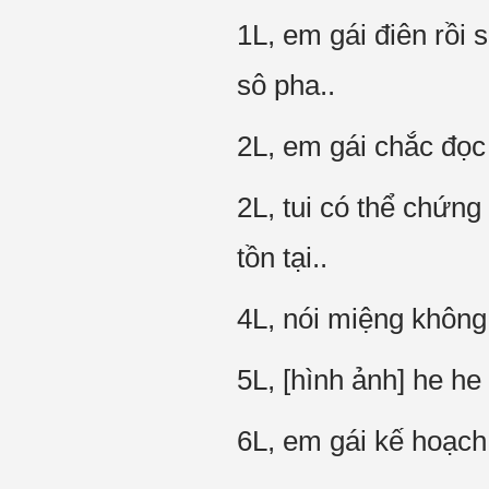
1L, em gái điên rồi
sô pha..
2L, em gái chắc đọc 
2L, tui có thể chứng
tồn tại..
4L, nói miệng không
5L, [hình ảnh] he he
6L, em gái kế hoạch