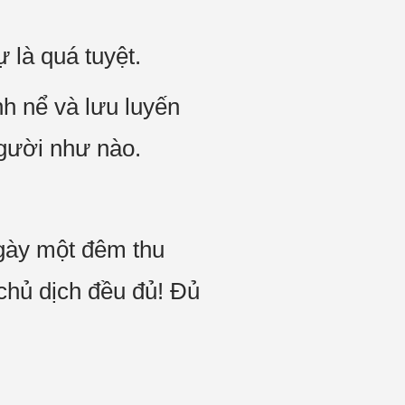
 là quá tuyệt.
h nể và lưu luyến
người như nào.
 ngày một đêm thu
 chủ dịch đều đủ! Đủ