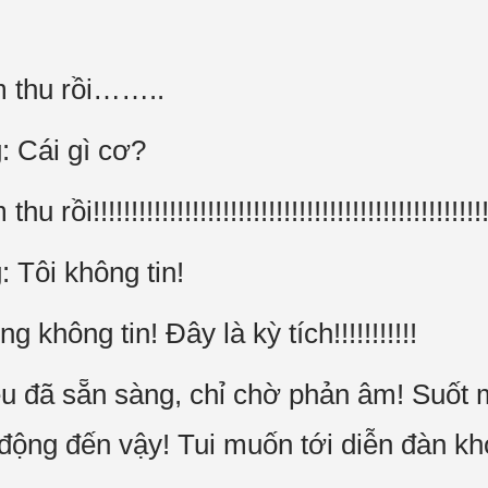
 thu rồi……..
: Cái gì cơ?
!!!!!!!!!!!!!!!!!!!!!!!!!!!!!!!!!!!!!!!!!!!!!!!!!!!!
 Tôi không tin!
 không tin! Đây là kỳ tích!!!!!!!!!!!
đều đã sẵn sàng, chỉ chờ phản âm! Suốt
 động đến vậy! Tui muốn tới diễn đàn kh