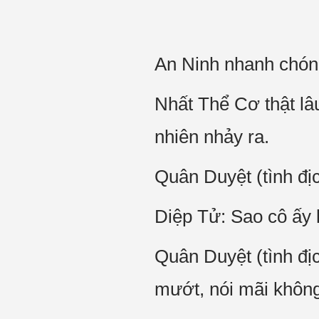
An Ninh nhanh chón
Nhất Thể Cơ thật lâ
nhiên nhảy ra.
Quân Duyệt (tình địc
Diệp Tử: Sao cô ấy k
Quân Duyệt (tình đị
mướt, nói mãi không