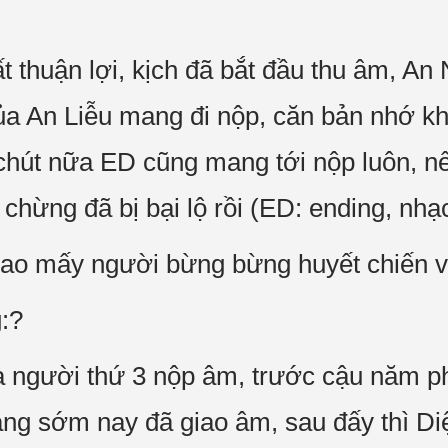
ất thuận lợi, kịch đã bắt đầu thu âm, A
a An Liễu mang đi nộp, căn bản nhớ kh
 chút nữa ED cũng mang tới nộp luôn, nế
g chừng đã bị bại lộ rồi (ED: ending, nhạ
o mấy người bừng bừng huyết chiến 
:?
à người thứ 3 nộp âm, trước cậu năm 
ng sớm nay đã giao âm, sau đấy thì Di