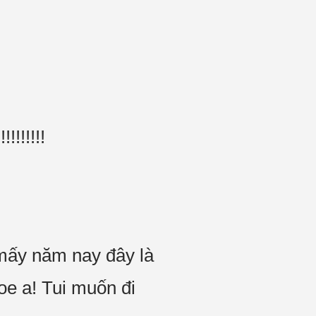
!!!!!!!!
 mấy năm nay đây là
oe a! Tui muốn đi