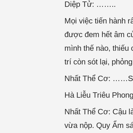
Diệp Tử: ……..
Mọi việc tiến hành r
được đem hết âm củ
mình thế nào, thiếu
trí còn sót lại, phỏn
Nhất Thể Cơ: ……Sa
Hà Liễu Triêu Phong
Nhất Thể Cơ: Cậu l
vừa nộp. Quy Ẩm sá