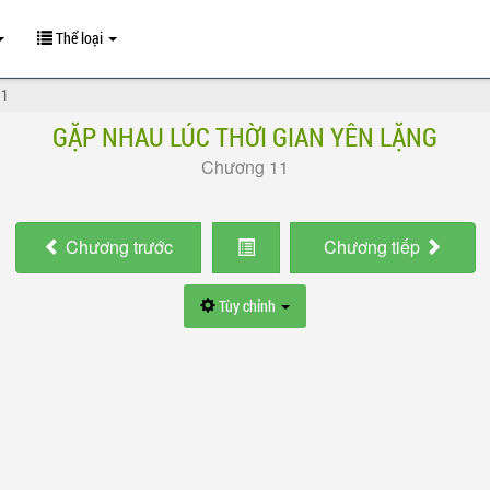
Thể loại
11
GẶP NHAU LÚC THỜI GIAN YÊN LẶNG
Chương 11
Chương
trước
Chương
tiếp
Tùy chỉnh