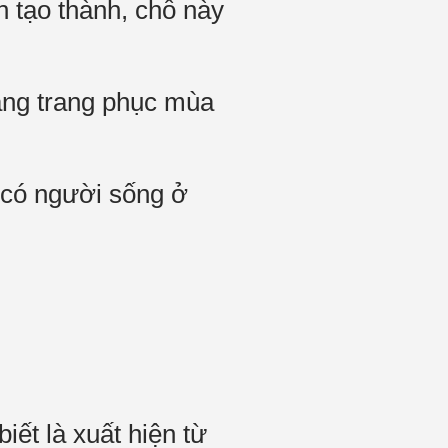
n tạo thành, chỗ này
ang trang phục mùa
à có người sống ở
ết là xuất hiện từ