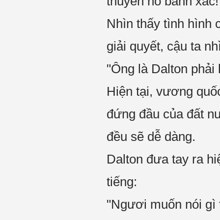
thuyền nổ banh xác!
Nhìn thấy tình hình
giải quyết, cậu ta nh
"Ông là Dalton phải
Hiện tại, vương quố
đứng đầu của đất nư
đều sẽ dễ dàng.
Dalton đưa tay ra h
tiếng:
"Ngươi muốn nói gì t