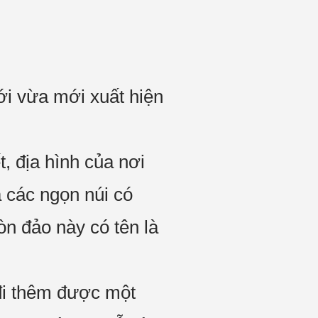
ới vừa mới xuất hiện
, địa hình của nơi
a các ngọn núi có
òn đảo này có tên là
đi thêm được một