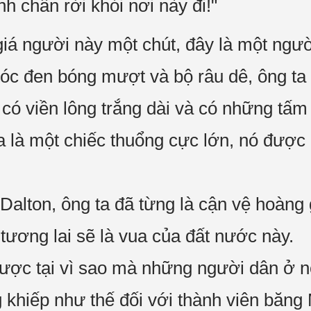
h chân rời khỏi nơi này đi!"
iá người này một chút, đây là một ngườ
tóc đen bóng mượt và bộ râu dê, ông ta
có viền lông trắng dài và có những tấm
ta là một chiếc thuổng cực lớn, nó được
Dalton, ông ta đã từng là cận vệ hoàng
tương lai sẽ là vua của đất nước này.
được tại vì sao mà những người dân ở nơ
 khiếp như thế đối với thành viên băn