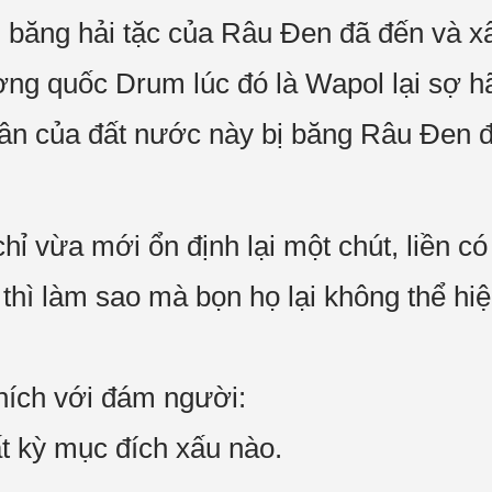
, băng hải tặc của Râu Đen đã đến và 
ng quốc Drum lúc đó là Wapol lại sợ hã
ân của đất nước này bị băng Râu Đen đ
hỉ vừa mới ổn định lại một chút, liền có
 thì làm sao mà bọn họ lại không thể hiệ
thích với đám người:
ất kỳ mục đích xấu nào.