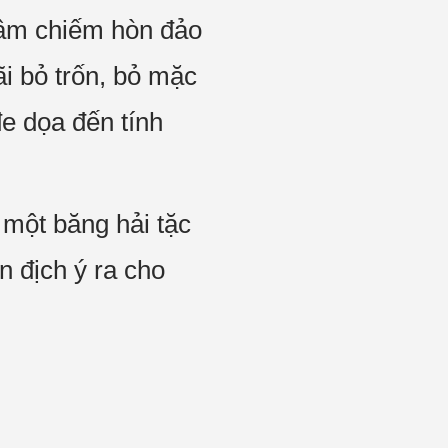
xâm chiếm hòn đảo
i bỏ trốn, bỏ mặc
e dọa đến tính
 một băng hải tặc
n địch ý ra cho