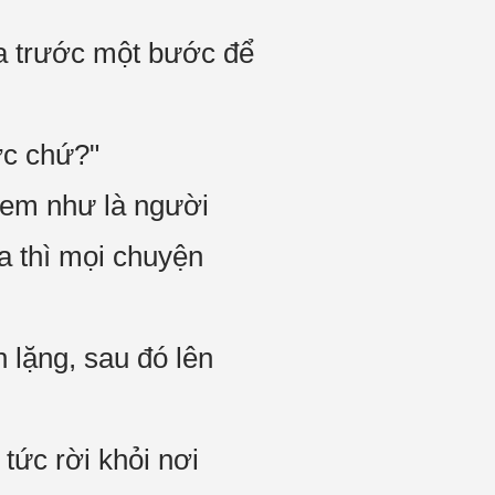
ra trước một bước để
ợc chứ?"
xem như là người
a thì mọi chuyện
 lặng, sau đó lên
 tức rời khỏi nơi