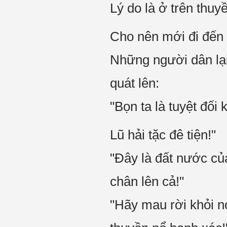
Lý do là ở trên thuy
Cho nên mới đi đến 
Những người dân lại
quát lên:
"Bọn ta là tuyệt đố
Lũ hải tặc đê tiện!"
"Đây là đất nước củ
chân lên cả!"
"Hãy mau rời khỏi n