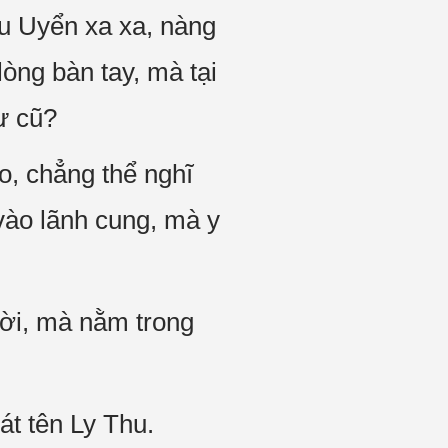
u Uyển xa xa, nàng
òng bàn tay, mà tại
ư cũ?
, chẳng thể nghĩ
 vào lãnh cung, mà y
vời, mà nằm trong
t tên Ly Thu.