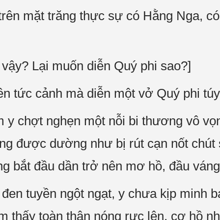
 trên mặt trăng thực sự có Hằng Nga, 
 vậy? Lại muốn diễn Quý phi sao?]
nên tức cảnh mà diễn một vở Quý phi tú
tim y chợt nghẹn một nỗi bi thương vô vọ
g được dường như bị rút cạn nốt chút 
g bắt đầu dần trở nên mơ hồ, đầu váng 
en tuyền ngột ngạt, y chưa kịp minh b
ảm thấy toàn thân nóng rực lên, cơ hồ nh