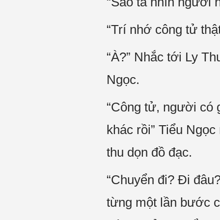
“Sao ta nhìn ngươi 
“Trí nhớ công tử thật
“À?” Nhắc tới Ly Th
Ngọc.
“Công tử, người có 
khác rồi” Tiểu Ngọc 
thu dọn đồ đạc.
“Chuyển đi? Đi đâu?
từng một lần bước ch