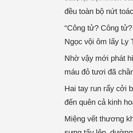
đều toàn bộ nứt toác
“Công tử? Công tử?
Ngọc vội ôm lấy Ly 
Nhờ vậy mới phát hi
máu đỏ tươi đã chầ
Hai tay run rẩy cởi
đến quên cả kinh hoà
Miệng vết thương kh
sưng tấy lên, dường