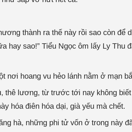
thương thành ra thế này rồi sao còn để
a hay sao!” Tiểu Ngọc ôm lấy Ly Thu 
t nơi hoang vu hẻo lánh nằm ở mạn b
, thê lương, từ trước tới nay không biết
này hóa điên hóa dại, già yếu mà chết.
ăng hà, những phi tử vốn ở trong này đã