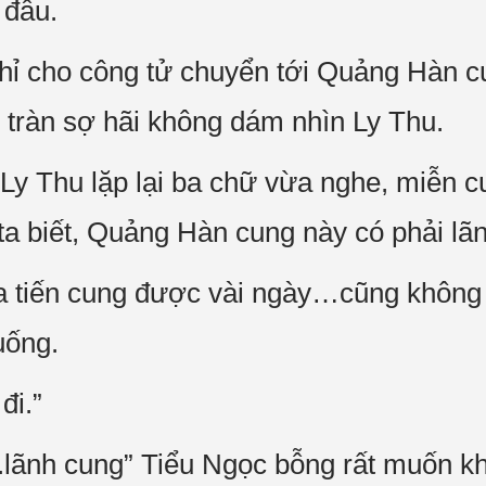
 đâu.
ỉ cho công tử chuyển tới Quảng Hàn c
tràn sợ hãi không dám nhìn Ly Thu.
y Thu lặp lại ba chữ vừa nghe, miễn 
 ta biết, Quảng Hàn cung này có phải lã
a tiến cung được vài ngày…cũng không
uống.
đi.”
..lãnh cung” Tiểu Ngọc bỗng rất muốn k