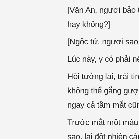
[Văn An, ngươi bảo
hay không?]
[Ngốc tử, ngươi sao
Lúc này, y có phải 
Hồi tưởng lại, trái 
không thể gắng gượn
ngay cả tầm mắt cũn
Trước mắt một màu đ
sao, lại đột nhiên c