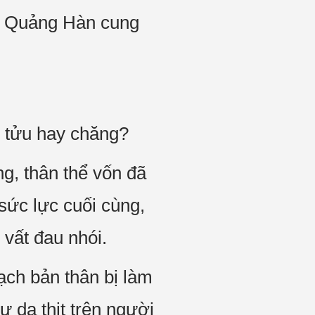
có Quảng Hàn cung
y tửu hay chăng?
ng, thân thể vốn đã
sức lực cuối cùng,
vất đau nhói.
ạch bản thân bị làm
ư da thịt trên người