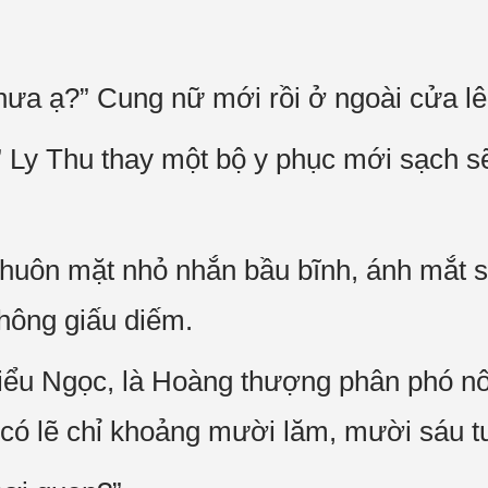
hưa ạ?” Cung nữ mới rồi ở ngoài cửa lên
i” Ly Thu thay một bộ y phục mới sạch 
huôn mặt nhỏ nhắn bầu bĩnh, ánh mắt sa
không giấu diếm.
Tiểu Ngọc, là Hoàng thượng phân phó nô 
 có lẽ chỉ khoảng mười lăm, mười sáu tu