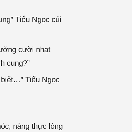
ung” Tiểu Ngọc cúi
cưỡng cười nhạt
nh cung?”
 biết…” Tiểu Ngọc
hóc, nàng thực lòng