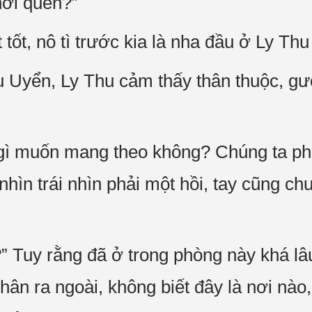
hơi quen?”
 tốt, nô tì trước kia là nha đầu ở Ly Th
u Uyển, Ly Thu cảm thấy thân thuộc, gư
gì muốn mang theo không? Chúng ta phả
nhìn trái nhìn phải một hồi, tay cũng ch
” Tuy rằng đã ở trong phòng này khá lâ
ân ra ngoài, không biết đây là nơi nào,