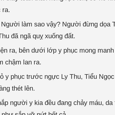
 ra.
 Người làm sao vậy? Người đừng dọa Ti
Thu đã ngã quỵ xuống đất.
ện ra, bên dưới lớp y phục mong manh k
m chậm lan ra.
 bỏ y phục trước ngực Ly Thu, Tiểu Ngọc
ng thét lên.
ắp người y kia đều đang chảy máu, da 
 như sắp vỡ nứt hết cả.