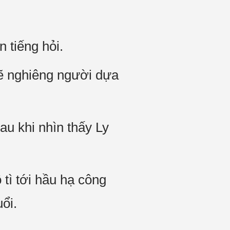
 tiếng hỏi.
sẽ nghiêng người dựa
u khi nhìn thấy Ly
tì tới hầu hạ công
ổi.