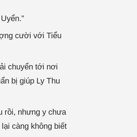
u Uyển.”
ợng cười với Tiểu
i chuyển tới nơi
uẩn bị giúp Ly Thu
u rồi, nhưng y chưa
 lại càng không biết