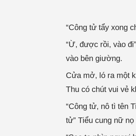
“Công tử tẩy xong c
“Ừ, được rồi, vào đ
vào bên giường.
Cửa mở, ló ra một k
Thu có chút vui vẻ 
“Công tử, nô tì tên 
tử” Tiểu cung nữ nọ