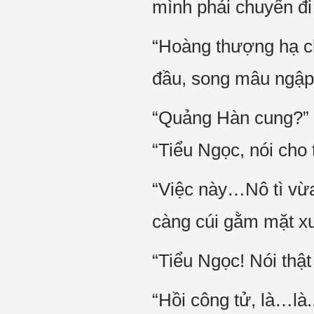
mình phải chuyển đi
“Hoàng thượng hạ ch
đầu, song mâu ngập 
“Quảng Hàn cung?” L
“Tiểu Ngọc, nói cho
“Việc này…Nô tì vừ
càng cúi gằm mặt x
“Tiểu Ngọc! Nói thật 
“Hồi công tử, là…là