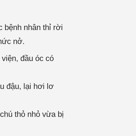
 bệnh nhân thỉ rời
nức nở.
 viện, đầu óc có
 đậu, lại hơi lơ
chú thỏ nhỏ vừa bị