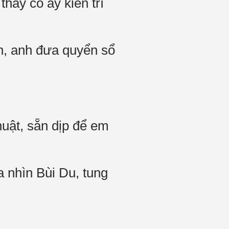
hấy cô ấy kiên trì
ện, anh đưa quyển sổ
huật, sẵn dịp để em
 nhìn Bùi Du, tung