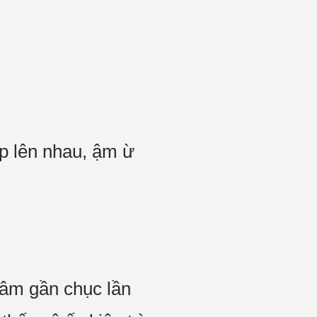
ép lên nhau, ậm ừ
đâm gần chục lần