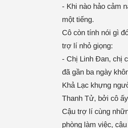
- Khi nào hảo cảm n
một tiếng.
Cô còn tính nói gì đ
trợ lí nhỏ giọng:
- Chị Linh Đan, chị
đã gần ba ngày không
Khả Lạc khựng người
Thanh Tử, bởi cô ấy 
Cậu trợ lí cùng nhữ
phòng làm việc, cậu 