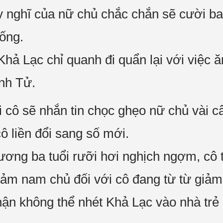
y nghĩ của nữ chủ chắc chắn sẽ cười ba
uống.
 Khả Lạc chỉ quanh đi quẩn lại với việc 
nh Tử.
i cô sẽ nhắn tin chọc ghẹo nữ chủ vài câ
cô liền đổi sang số mới.
nương ba tuổi rưỡi hơi nghịch ngợm, cô 
ảm nam chủ đối với cô đang từ từ giảm
 hận không thể nhét Khả Lạc vào nhà trẻ