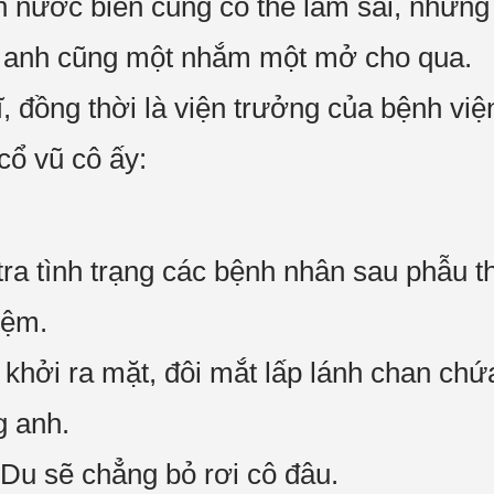
 nước biển cũng có thể làm sai, nhưng t
 anh cũng một nhắm một mở cho qua.
ĩ, đồng thời là viện trưởng của bệnh vi
ổ vũ cô ấy:
tra tình trạng các bệnh nhân sau phẫu t
iệm.
hởi ra mặt, đôi mắt lấp lánh chan chứa
g anh.
 Du sẽ chẳng bỏ rơi cô đâu.