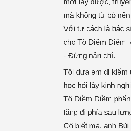
mới lấy được, truyền
mà không từ bỏ nên
Với tư cách là bác s
cho Tô Điềm Điềm, c
- Đừng nản chí.
Tôi đưa em đi kiểm 
học hỏi lấy kinh ngh
Tô Điềm Điềm phấn k
tăng đi phía sau lưn
Cô biết mà, anh Bùi