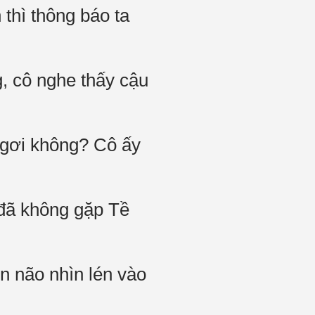
thì thông báo ta
g, cô nghe thấy cậu
 ngơi không? Cô ấy
 đã không gặp Tề
n não nhìn lén vào