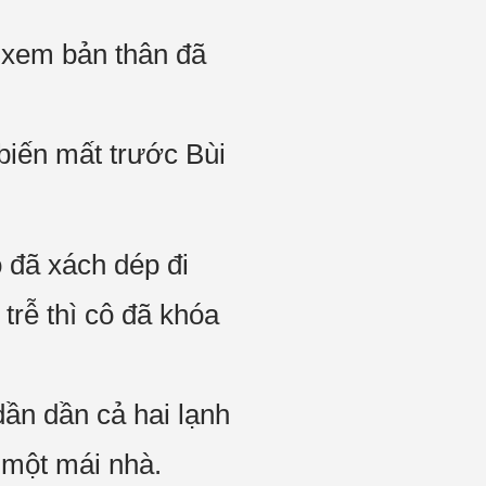
, xem bản thân đã
biến mất trước Bùi
ô đã xách dép đi
trễ thì cô đã khóa
 dần dần cả hai lạnh
 một mái nhà.