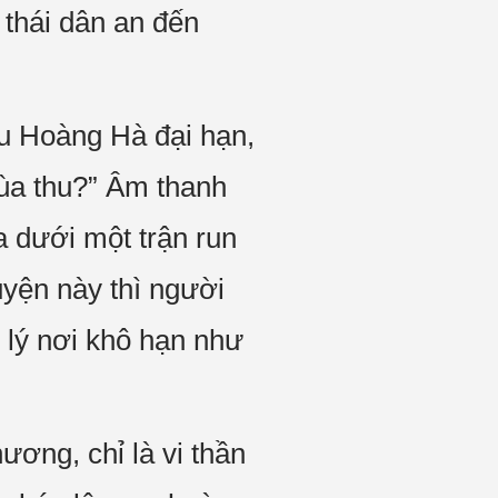
 thái dân an đến
ưu Hoàng Hà đại hạn,
mùa thu?” Âm thanh
a dưới một trận run
uyện này thì người
 lý nơi khô hạn như
ơng, chỉ là vi thần