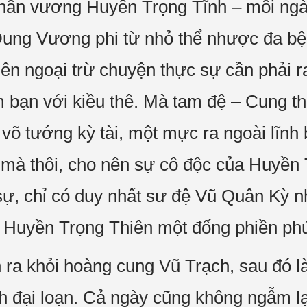
hân vương Huyền Trọng Tĩnh – mỗi ngày
ì Dung Vương phi từ nhỏ thể nhược đa
nên ngoại trừ chuyện thực sự cần phải r
m bạn với kiều thê. Mà tam đệ – Cung 
 võ tướng kỳ tài, một mực ra ngoài lĩnh
 mà thôi, cho nên sự cô độc của Huyền
sự, chỉ có duy nhất sư đệ Vũ Quân Kỳ n
o Huyền Trọng Thiên một đống phiền ph
 ra khỏi hoàng cung Vũ Trạch, sau đó l
 đại loạn. Cả ngày cũng không ngẫm lạ