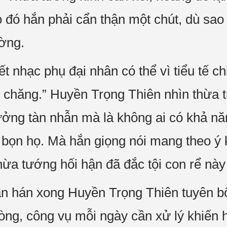
do đó hắn phải cẩn thận một chút, dù sa
ường.
t nhạc phụ đại nhân có thể vì tiểu tế c
n chăng.” Huyền Trọng Thiên nhìn thừa t
ưởng tàn nhẫn mà là không ai có khả nă
a bọn họ. Mà hắn giọng nói mang theo ý
hừa tướng hối hận đã đắc tội con rể này
n hán xong Huyền Trọng Thiên tuyên bố b
òng, công vụ mỗi ngày cần xử lý khiến h