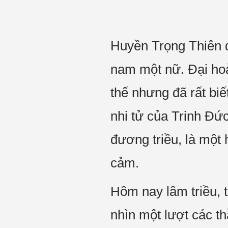
Huyền Trọng Thiên đ
nam một nữ. Đại hoà
thế nhưng đã rất biế
nhi tử của Trinh Đứ
đương triều, là một
cảm.
Hôm nay lâm triều, t
nhìn một lượt các t