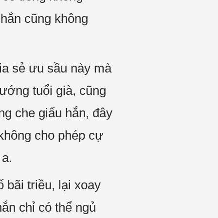
o hắn cũng không
hia sẻ ưu sầu này mà
ướng tuổi già, cũng
ng che giấu hắn, đây
 không cho phép cự
 a.
ãi triều, lại xoay
ắn chỉ có thể ngủ