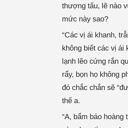
thượng tấu, lẽ nào 
mức này sao?
“Các vị ái khanh, t
không biết các vị á
lạnh lẽo cứng rắn qu
rẩy, bọn họ không ph
đó chắc chắn sẽ “đư
thế a.
“A, bẩm báo hoàng t