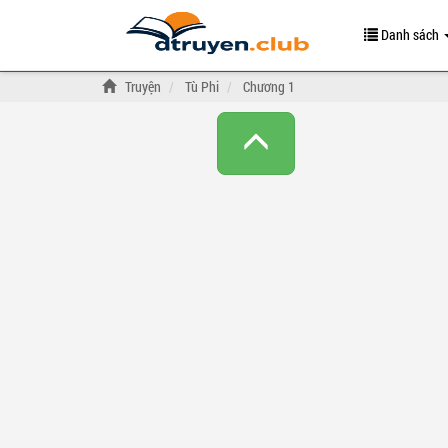
Danh sách
Truyện
Tù Phi
Chương 1