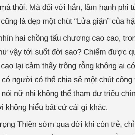
à thôi. Mà đối với hắn, lâm hạnh phi t
 cũng là dẹp một chút “Lửa giận” của hậ
hìn hai chồng tấu chương cao cao, tro
như vậy tới suốt đời sao? Chiếm được q
cao lại cảm thấy trống rỗng không ai c
h có người có thể chia sẻ một chút côn
 nói nữ nhi không thể tham dự triều chí
ới không hiểu bất cứ cái gì khác.
ng Thiên sớm qua đời khi còn trẻ, chỉ 