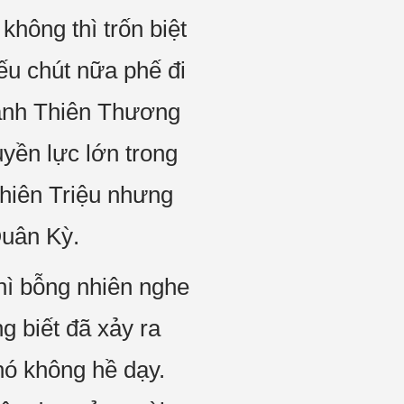
không thì trốn biệt
ếu chút nữa phế đi
Lãnh Thiên Thương
uyền lực lớn trong
Thiên Triệu nhưng
Quân Kỳ.
hì bỗng nhiên nghe
g biết đã xảy ra
hó không hề dạy.