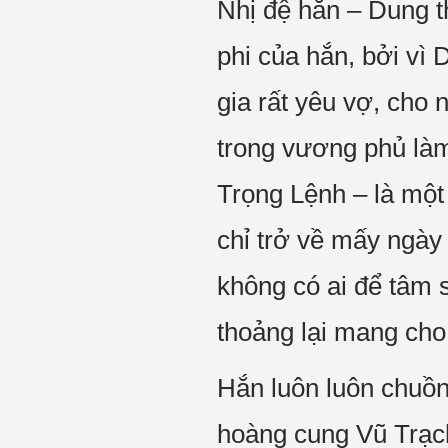
Nhị đệ hắn – Dung t
phi của hắn, bởi v
gia rất yêu vợ, cho 
trong vương phủ là
Trọng Lệnh – là một
chỉ trở về mấy ngày
không có ai để tâm 
thoảng lại mang ch
Hắn luôn luôn chuồn
hoàng cung Vũ Trạch