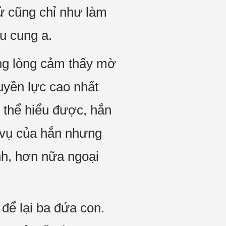
ử cũng chỉ như làm
u cung a.
ng lòng cảm thấy mờ
uyền lực cao nhất
ó thể hiểu được, hắn
g vụ của hắn nhưng
nh, hơn nữa ngoại
để lại ba đứa con.