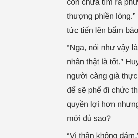
còn chưa tìm ra ph
thượng phiền lòng.
tức tiến lên bẩm báo
“Nga, nói như vậy l
nhân thật là tốt.” H
người càng già thực
đế sẽ phế đi chức 
quyền lợi hơn nhưng
mới đủ sao?
“Vi thần không dám.