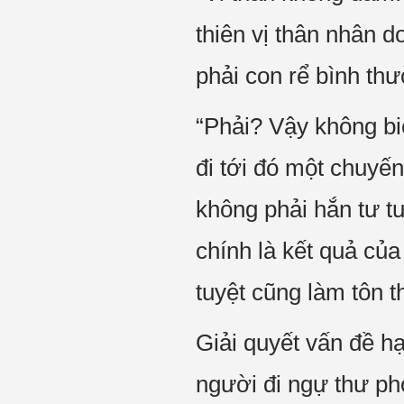
thiên vị thân nhân 
phải con rể bình th
“Phải? Vậy không biế
đi tới đó một chuyế
không phải hắn tư t
chính là kết quả củ
tuyệt cũng làm tôn t
Giải quyết vấn đề hạ
người đi ngự thư ph