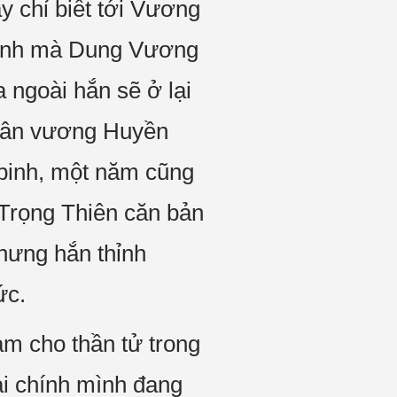
 chỉ biết tới Vương
 bệnh mà Dung Vương
a ngoài hắn sẽ ở lại
thân vương Huyền
 binh, một năm cũng
 Trọng Thiên căn bản
hưng hắn thỉnh
ức.
àm cho thần tử trong
i chính mình đang