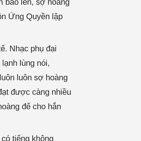
m báo lên, sợ hoàng
Tôn Ứng Quyền lập
tế. Nhạc phụ đại
lạnh lùng nói,
 luôn luôn sợ hoàng
đạt được càng nhiều
hoàng đế cho hắn
 có tiếng không