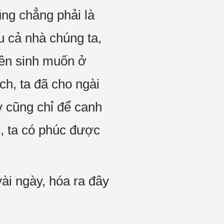
ũng chẳng phải là
u cả nhà chúng ta,
iên sinh muốn ở
h, ta đã cho ngài
y cũng chỉ để canh
h, ta có phúc được
vài ngày, hóa ra đây