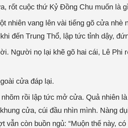
ữa, rốt cuộc thứ Kỷ Đồng Chu muốn là g
đột nhiên vang lên vài tiếng gõ cửa nhè 
 khi đến Trung Thổ, lập tức tỉnh dậy, đứn
i. Người nọ lại khẽ gõ hai cái, Lê Phi ró
ngoài cửa đáp lại.
 nhõm rồi lập tức mở cửa. Quả nhiên là
khung cửa, cúi đầu nhìn mình. Nàng dụi 
ợt vẫn còn buồn ngủ: “Muộn thế này, có