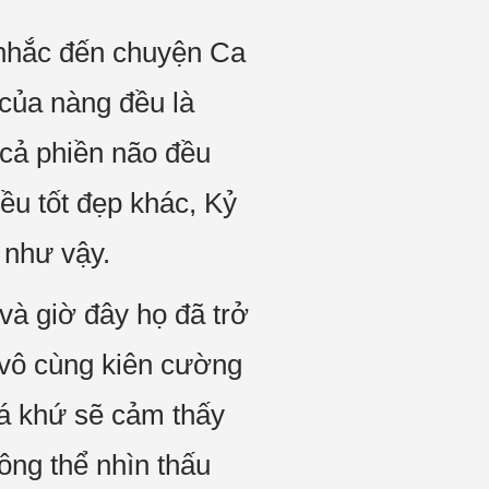
 nhắc đến chuyện Ca
của nàng đều là
y cả phiền não đều
ều tốt đẹp khác, Kỷ
 như vậy.
và giờ đây họ đã trở
 vô cùng kiên cường
uá khứ sẽ cảm thấy
ông thể nhìn thấu