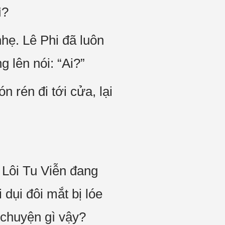
ì?
nhẹ. Lê Phi đã luôn
g lên nói: “Ai?”
n rén đi tới cửa, lại
 Lôi Tu Viễn đang
dụi đôi mắt bị lóe
 chuyện gì vậy?