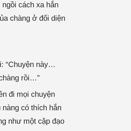
i ngồi cách xa hắn
ủa chàng ở đối diện
nói: “Chuyện này…
 chàng rồi…”
uên đi mọi chuyện
 nàng có thích hắn
ng như một cặp đạo