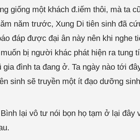
ông giống một khách đ.iếm thôi, mà ta c
ăm năm trước, Xung Di tiên sinh đã cứ
áo đáp được đại ân này nên khi nghe t
uốn bị người khác phát hiện ra tung tíc
gia đình ta đang ở. Ta ngày nào tới đâ
tiên sinh sẽ truyền một ít đạo dưỡng sin
ình lại vô tư nói bọn họ tạm ở lại đây 
au.