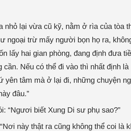
 nhỏ lại vừa cũ kỹ, nằm ở rìa của tòa t
ư ngoại trừ mấy người bọn họ ra, khôn
n lấy hai gian phòng, đang định đưa ti
g cần. Nếu có thể đi vào thì nhất định l
Cứ yên tâm mà ở lại đi, những chuyện ng
này đâu.”
ói: “Ngươi biết Xung Di sư phụ sao?”
“Nơi này thật ra cũng không thể coi là